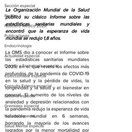
Sección especial
La Organización Mundial de la Salud 
Perfiles
publicó su clásico Informe sobre las 
estadísticas sanitarias mundiales y 
Noticiero Médico 2020
encontró que la esperanza de vida 
Publicaciones
mundial se redujo 1,8 años.
Endocrinología
La OMS dio a conocer el 
Informe sobre 
Actualidad especial
las estadísticas sanitarias mundiales 
Ciencia y Tecnología especial
2025
, en el que revela los efectos más 
profundos de la pandemia de COVID-19 
Coleccionable especial
en la salud y la pérdida de vidas, la 
Consulta Externa especial
longevidad y la salud y el bienestar en 
general. El aumento de los niveles de 
Editorial especial
ansiedad y depresión relacionados con 
Gremiales especial
la pandemia redujo la esperanza de vida 
Noticias especial
saludable mundial en 6 semanas, 
borrando la mayoría de los avances 
Salud Mental especial
logrados por la menor mortalidad por 