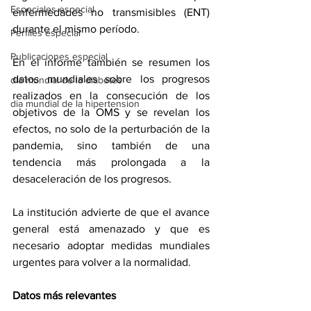
Especiales especial
enfermedades no transmisibles (ENT) 
durante el mismo período.
Perfiles especial
Publicaciones especial
En el informe también se resumen los 
datos mundiales sobre los progresos 
dia mundial de la diabetes
realizados en la consecución de los 
dia mundial de la hipertension
objetivos de la OMS y se revelan los 
efectos, no solo de la perturbación de la 
pandemia, sino también de una 
tendencia más prolongada a la 
desaceleración de los progresos.
La institución advierte de que el avance 
general está amenazado y que es 
necesario adoptar medidas mundiales 
urgentes para volver a la normalidad.
Datos más relevantes