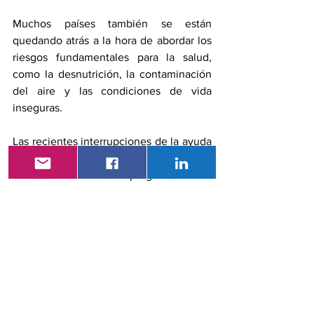
Muchos países también se están 
quedando atrás a la hora de abordar los 
riesgos fundamentales para la salud, 
como la desnutrición, la contaminación 
del aire y las condiciones de vida 
inseguras.
Las recientes interrupciones de la ayuda 
internacional amenazan aún más con 
desestabilizar los progresos. En 
particular, en los países con las mayores 
necesidades de atención de la salud.
Se necesita con urgencia un 
financiamiento sostenido y predecible, 
tanto de fuentes nacionales como 
internacionales, para proteger los logros 
obtenidos con tanto esfuerzo y 