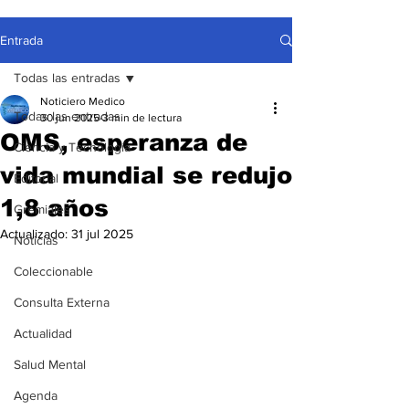
Entrada
Todas las entradas
Noticiero Medico
Todas las entradas
30 jun 2025
3 min de lectura
OMS, esperanza de
Ciencia y Tecnología
vida mundial se redujo
Editorial
1,8 años
Gremiales
Actualizado:
31 jul 2025
Noticias
Coleccionable
Consulta Externa
Actualidad
Salud Mental
Agenda