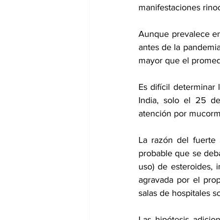
manifestaciones rino
Aunque prevalece en
antes de la pandemia
mayor que el promed
Es difícil determinar
India, solo el 25 d
atención por mucormi
La razón del fuerte
probable que se deba
uso) de esteroides, 
agravada por el pro
salas de hospitales s
Las hipótesis adicio