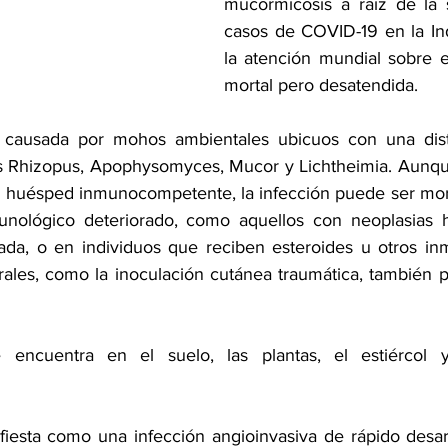
mucormicosis a raíz de la 
casos de COVID-19 en la Indi
la atención mundial sobre 
mortal pero desatendida.
causada por mohos ambientales ubicuos con una distri
ies Rhizopus, Apophysomyces, Mucor y Lichtheimia. Aunq
n huésped inmunocompetente, la infección puede ser mort
nológico deteriorado, como aquellos con neoplasias h
ada, o en individuos que reciben esteroides u otros in
rales, como la inoculación cutánea traumática, también 
ncuentra en el suelo, las plantas, el estiércol y 
fiesta como una infección angioinvasiva de rápido desarro