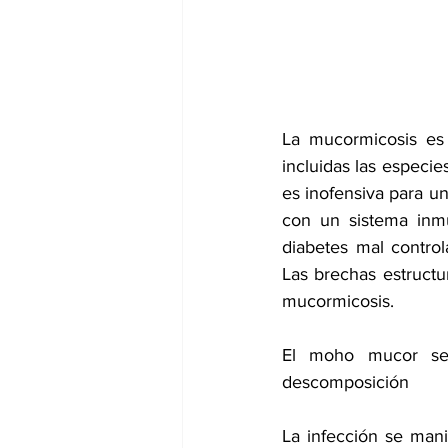
dia mundial de la hipertension
La mucormicosis es 
incluidas las espec
es inofensiva para u
con un sistema inmu
diabetes mal control
Las brechas estructu
mucormicosis.
El moho mucor se e
descomposición
La infección se mani