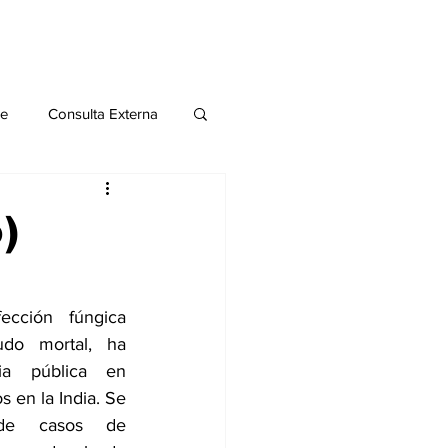
le
Consulta Externa
o 2020
Publicaciones
)
al
ección fúngica 
do mortal, ha 
Salud Mental especial
a pública en 
 en la India. Se 
de casos de 