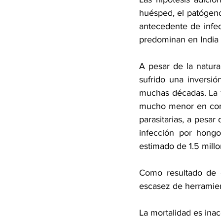
huésped, el patógeno 
antecedente de infe
predominan en India (e
A pesar de la natura
sufrido una inversió
muchas décadas. La f
mucho menor en compa
parasitarias, a pesa
infección por hong
estimado de 1.5 millo
Como resultado de e
escasez de herramient
La mortalidad es ina