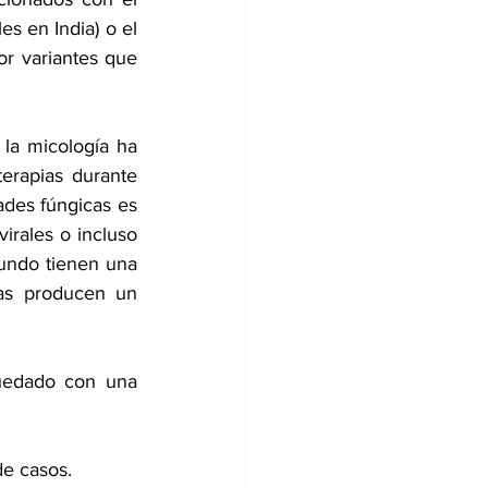
s en India) o el 
 variantes que 
la micología ha 
erapias durante 
des fúngicas es 
rales o incluso 
undo tienen una 
s producen un 
uedado con una 
de casos.