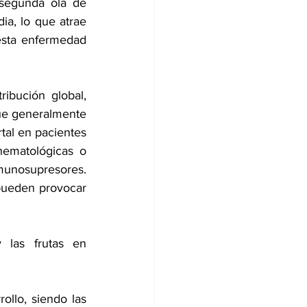
segunda ola de 
a, lo que atrae 
esta enfermedad 
bución global, 
ue generalmente 
al en pacientes 
ematológicas o 
munosupresores. 
pueden provocar 
las frutas en 
llo, siendo las 