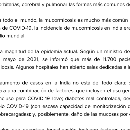
orbitarias, cerebral y pulmonar las formas más comunes 
 todo el mundo, la mucormicosis es mucho más común en 
 de COVID-19, la incidencia de mucormicosis en India era
io mundial.
 la magnitud de la epidemia actual. Según un ministro de
e mayo de 2021, se informó que más de 11.700 pacien
cosis. Algunos hospitales han abierto salas dedicadas a 
 aumento de casos en la India no está del todo clara; 
 a una combinación de factores, que incluyen el uso gene
incluso para COVID-19 leve; diabetes mal controlada, d
pio COVID-19 (con escasa capacidad de monitorización d
obrecargadas); y, posiblemente, daño de las mucosas por e
nales que necesitan investigación incluyen factores rela