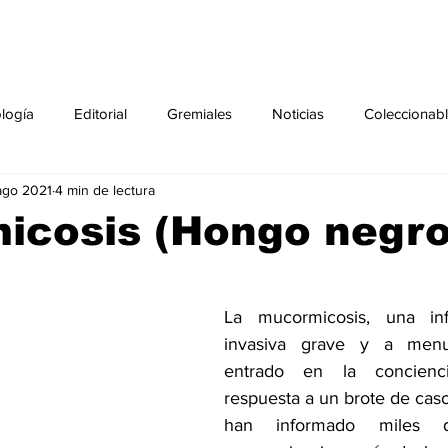
ología
Editorial
Gremiales
Noticias
Coleccionab
ago 2021
4 min de lectura
Agenda
Sección especial
Perfiles
Noticiero Médic
icosis (Hongo negro
pecial
Ciencia y Tecnología especial
Coleccionable especi
La mucormicosis, una inf
invasiva grave y a menu
torial especial
Gremiales especial
Noticias especial
entrado en la concienci
respuesta a un brote de casos
han informado miles 
especial
Publicaciones especial
dia mundial de la diabetes