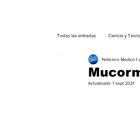
Todas las entradas
Ciencia y Tecn
Noticiero Medico
1 
Actualidad
Salud Mental
Mucorm
Actualizado:
1 sept 2021
Endocrinología
Actualidad es
Consulta Externa especial
Edi
Especiales especial
Perfiles 