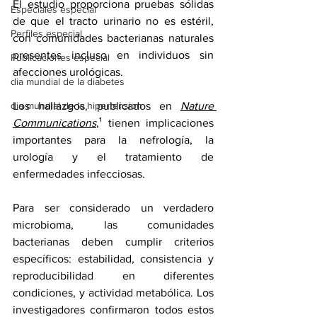
El estudio proporciona pruebas sólidas 
Especiales especial
de que el tracto urinario no es estéril, 
Perfiles especial
con comunidades bacterianas naturales 
presentes incluso en individuos sin 
Publicaciones especial
afecciones urológicas.
dia mundial de la diabetes
dia mundial de la hipertension
Los hallazgos, publicados en 
Nature 
Communications
,¹ tienen implicaciones 
importantes para la nefrología, la 
urología y el tratamiento de 
enfermedades infecciosas.
Para ser considerado un verdadero 
microbioma, las comunidades 
bacterianas deben cumplir criterios 
específicos: estabilidad, consistencia y 
reproducibilidad en diferentes 
condiciones, y actividad metabólica. Los 
investigadores confirmaron todos estos 