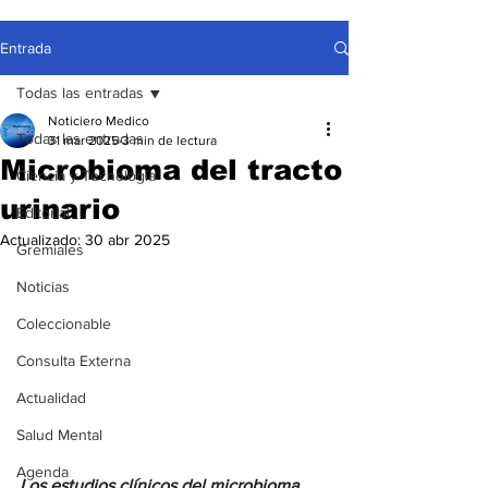
Entrada
Todas las entradas
Noticiero Medico
Todas las entradas
31 mar 2025
3 min de lectura
Microbioma del tracto
Ciencia y Tecnología
urinario
Editorial
Actualizado:
30 abr 2025
Gremiales
Noticias
Coleccionable
Consulta Externa
Actualidad
Salud Mental
Agenda
Los estudios clínicos del microbioma 