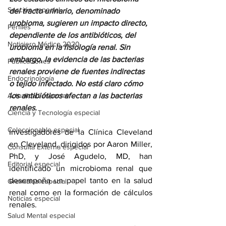
Sección especial
del tracto urinario, denominado 
urobioma, sugieren un impacto directo, 
Perfiles
dependiente de los antibióticos, del 
Noticiero Médico 2020
urobioma en la fisiología renal. Sin 
embargo, la evidencia de las bacterias 
Publicaciones
renales proviene de fuentes indirectas 
Endocrinología
o tejido infectado. No está claro cómo 
Actualidad especial
los antibióticos afectan a las bacterias 
renales.
Ciencia y Tecnología especial
Coleccionable especial
Investigadores de la Clínica Cleveland 
en Cleveland, dirigidos por Aaron Miller, 
Consulta Externa especial
PhD, y José Agudelo, MD, han 
Editorial especial
identificado un microbioma renal que 
desempeña un papel tanto en la salud 
Gremiales especial
renal como en la formación de cálculos 
Noticias especial
renales.
Salud Mental especial