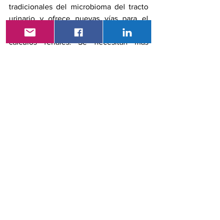
tradicionales del microbioma del tracto 
urinario y ofrece nuevas vías para el 
tratamiento personalizado de los 
cálculos renales. Se necesitan más 
estudios para explorar las terapias 
dirigidas al microbioma en nefrología y 
urología.
En conjunto, los hallazgos respaldan la 
hipótesis de que los riñones albergan 
una microbiota estable y sensible a los 
antibióticos que puede influir en la 
litogénesis del CaOx. La presencia de 
firmas microbianas únicas y 
dependientes de la edad en los 
glomérulos y túbulos tiene 
implicaciones para las enfermedades 
renales no infecciosas.