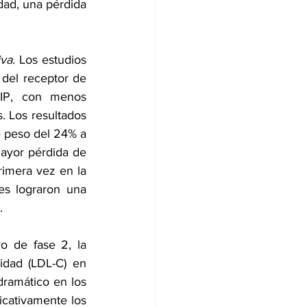
dad, una pérdida 
va. 
Los estudios 
 del receptor de 
GIP, con menos 
 Los resultados 
 peso del 24% a 
ayor pérdida de 
mera vez en la 
es lograron una 
.
yo de fase 2
, la 
idad (LDL-C) en 
amático en los 
icativamente los 