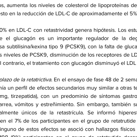
dos, aumenta los niveles de colesterol de lipoproteínas de
sto en la 
reducción de LDL-C
 de aproximadamente 
el 5%
% en LDL-C con retastrividad genera hipótesis. 
Los est
 el glucagón es un importante regulador de la degr
a subtilisina/kexina tipo 9 (PCSK9), con la falta de gluc
s niveles de PCSK9, disminución de los receptores de L
 contrario, el tratamiento con glucagón disminuyó el LDL
lazo de la retatrictiva. 
En el 
ensayo de fase 48
 de 2 sema
enía un perfil de efectos secundarios muy similar a otras t
 mg, tirzepatida), con un predominio de síntomas gastroi
arrea, vómitos y estreñimiento. Sin embargo, también su
almente únicos de la retastrícula. Se informó hiperest
 en el 7% de 
los participantes
 en el grupo de retatrutide
nguno de estos efectos se asoció con hallazgos físicos e