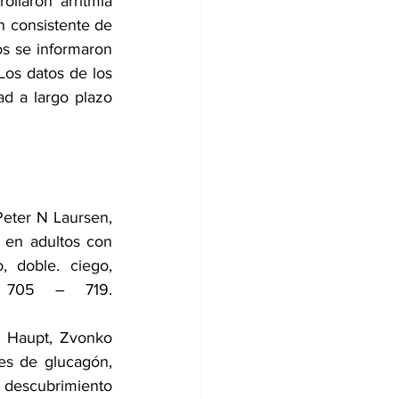
llaron arritmia 
 consistente de 
os se informaron 
Los datos de los 
d a largo plazo 
Peter N Laursen
, 
 en adultos con 
 doble. ciego, 
controlado con placebo. The Lancet, 2023; 402 (10403), 705 – 719. 
l Haupt
, 
Zvonko 
es de glucagón, 
 descubrimiento 