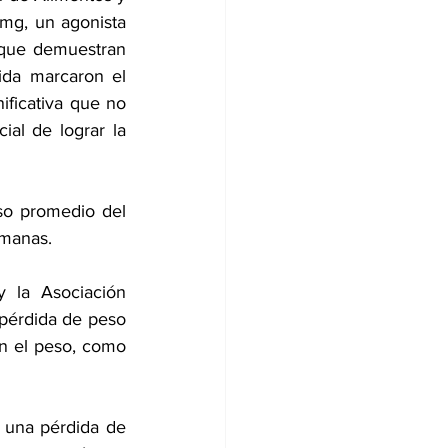
mg, un agonista 
que demuestran 
da marcaron el 
icativa que no 
solo mejora la actividad de la enfermedad sino que también tiene el potencial de lograr la 
o promedio del 
emanas. 
 la Asociación 
pérdida de peso 
n el peso, como 
 una pérdida de 