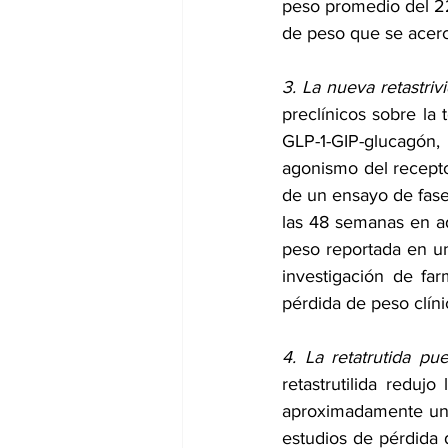
peso promedio del 22
de peso que se acerca
3. La nueva retastriv
preclínicos
 sobre la 
GLP-1-GIP-glucagón
agonismo del recepto
de un ensayo de 
fas
las 48 semanas en ad
peso reportada en u
investigación de far
pérdida de peso clíni
4. La retatrutida pu
retastrutilida reduj
aproximadamente un 
estudios de pérdida d