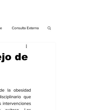
le
Consulta Externa
o 2020
Publicaciones
jo de
al
Salud Mental especial
de la obesidad 
sciplinario que 
s intervenciones 