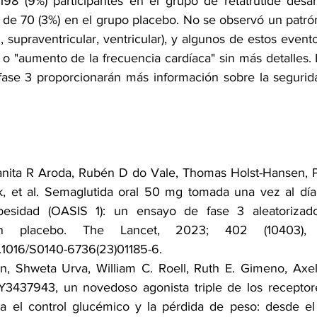
98 (9%) participantes en el grupo de retatrutide desarro
s de 70 (3%) en el grupo placebo. No se observó un patrón
j., supraventricular, ventricular), y algunos de estos event
o "aumento de la frecuencia cardíaca" sin más detalles. 
fase 3 proporcionarán más información sobre la segurida
anita R Aroda
,
 Rubén D do Vale
, 
Thomas Holst-Hansen
, 
k
, et al. Semaglutida oral 50 mg tomada una vez al día
esidad (OASIS 1): un ensayo de fase 3 aleatorizado,
10.1016/S0140-6736(23)01185-6
. 
n
, 
Shweta Urva
, 
William C. Roell
, 
Ruth E. Gimeno
, 
Axe
. Y3437943, un novedoso agonista triple de los receptor
a el control glucémico y la pérdida de peso: desde el