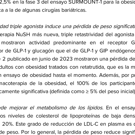
,5% en la fase 3 del 
ensayo SURMOUNT-1
 para la obesi
 a la de algunas cirugías bariátricas.
idad triple agonista induce una pérdida de peso significati
terapia NuSH más nueva, triple retastrividad del agonista
, mostraron actividad predominante en el receptor 
r de GLP-1 y glucagón que el de GLP-1 y GIP endógenos.
e 2
 publicado en junio de 2023 mostraron una pérdida de
ultos con obesidad tratados con retatrutida, que es la m
n ensayo de obesidad hasta el momento. Además, por pri
macoterapia de la obesidad, el 100% de los participant
camente significativa (definida como ≥ 5% del peso inicial)
ede mejorar el metabolismo de los lípidos. 
En el 
ensa
o los niveles de colesterol de lipoproteínas de baja dens
20%. Este grado de reducción de LDL-C en plasma es dr
e peso. Por lo general, la pérdida de peso reduce signif