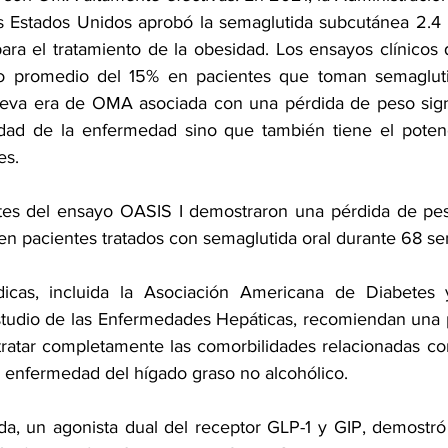
 Estados Unidos aprobó la 
semaglutida
 subcutánea 2.4 
ara el tratamiento de la obesidad. 
Los ensayos clínicos
 
o promedio del 15% en pacientes que toman semagluti
va era de OMA asociada con una pérdida de peso signif
es. 
tes del 
ensayo OASIS I
 demostraron una pérdida de pes
 en pacientes tratados con semaglutida oral durante 68 s
cas, incluida la Asociación Americana de Diabetes y
studio de las Enfermedades Hepáticas, recomiendan una 
tratar completamente las comorbilidades relacionadas co
 
enfermedad del hígado graso no alcohólico
. 
ida
, un agonista dual del receptor GLP-1 y GIP, demostró