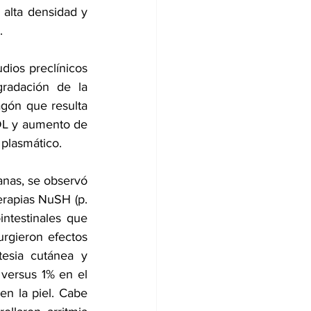
 alta densidad y 
.
udios preclínicos
adación de la 
agón que resulta 
DL y aumento de 
 plasmático.
nas, se observó 
erapias NuSH (p. 
ntestinales que 
rgieron efectos 
esia cutánea y 
 versus 1% en el 
n la piel. Cabe 