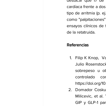
destacar que 17 de 1
cardíaca frente a do
tipo de arritmia (p. e
como "palpitaciones" 
ensayos clínicos de 
de la retatruida.
Referencias
Filip K Knop, 
 V
Julio Rosenstoc
sobrepeso u ob
https://doi.org/
Domador Cosku
Milicevic
, et al
GIP y GLP-1 par