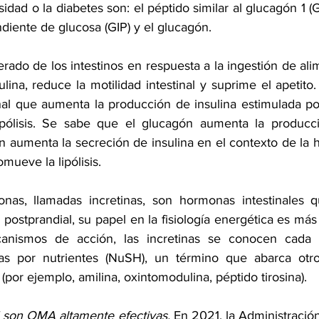
idad o la diabetes son: el péptido 
similar al glucagón 1 (G
ndiente de glucosa (GIP)
 y 
el glucagón
. 
erado de los intestinos en respuesta a la ingestión de al
lina, reduce la motilidad intestinal y suprime el apetito
al que aumenta la producción de insulina estimulada por
 lipólisis. Se sabe que el glucagón aumenta la producc
 aumenta la secreción de insulina en el contexto de la h
ueve la lipólisis.
nas, llamadas 
incretinas
, son hormonas intestinales q
 postprandial, su papel en la fisiología energética es más
anismos de acción
s por nutrientes (NuSH),
 un término que abarca otro
 (por ejemplo, amilina, oxintomodulina, péptido tirosina).
 son OMA altamente efectivas. 
En 2021, la Administració