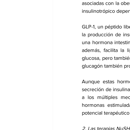
asociadas con la obes
insulinotrópico depe
GLP-1, un péptido lib
la producción de insu
una hormona intestin
además, facilita la
glucosa, pero también
glucagón también prom
Aunque estas hormo
secreción de insulina
a los múltiples 
mec
hormonas estimulada
potencial terapéutico
2. Las terapias NuSH