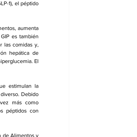
LP-1),
 el 
péptido 
imentos, aumenta 
. GIP es también 
 las comidas y, 
ión hepática de 
iperglucemia. El 
ue estimulan la 
 diverso. Debido 
, las incretinas se conocen cada vez más como 
s péptidos con 
n de Alimentos y 