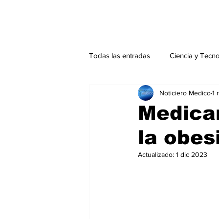
Todas las entradas
Ciencia y Tecn
Noticiero Medico
1 
Actualidad
Salud Mental
Medica
la obes
Endocrinología
Actualidad es
Actualizado:
1 dic 2023
Consulta Externa especial
Edi
Especiales especial
Perfiles 