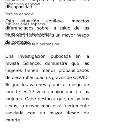
Especiales especial
discapacidad.
Perfiles especial
Esta situación conlleva impactos 
Publicaciones especial
diferenciados sobre la salud de las 
dia mundial de la diabetes
mujeres y las expone a un mayor riesgo 
de contagio.
dia mundial de la hipertension
Una investigación publicada en la 
revista Science, demuestra que las 
mujeres tienen menos probabilidades 
de desarrollar cuadros graves de COVID-
19 que los varones y que el riesgo de 
muerte es 1,7 veces mayor que en las 
mujeres. Cabe destacar que, en ambos 
sexos, la mayor edad está fuertemente 
asociada con un mayor riesgo de 
muerte.