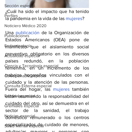
Sección especial
¿Cuál ha sido el impacto que ha tenido 
Perfiles
la pandemia en la vida de las 
mujeres
? 
Noticiero Médico 2020
Una 
publicación
 de la Organización de 
Publicaciones
Estados Americanos (OEA) pone de 
Endocrinología
manifiesto que el aislamiento social 
preventivo obligatorio en los diversos 
Actualidad especial
países redundó, en la población 
Ciencia y Tecnología especial
femenina, en un incremento de los 
trabajos hogareños vinculados con el 
Coleccionable especial
cuidado y la atención de las personas. 
Consulta Externa especial
Fuera del hogar, las 
mujeres
 también 
Editorial especial
están asumiendo la responsabilidad del 
cuidado del otro, así se demuestra en el 
Gremiales especial
sector de la sanidad, el trabajo 
Noticias especial
doméstico remunerado o los centros 
especializados de cuidado de menores, 
Salud Mental especial
adultos/as mayores y personas con 