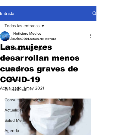
Entrada
Todas las entradas
Noticiero Medico
Todas las entradas
1 abr 2021
4 min de lectura
Las mujeres
Ciencia y Tecnología
desarrollan menos
Editorial
cuadros graves de
Gremiales
COVID-19
Noticias
Actualizado:
1 may 2021
Coleccionable
Consulta Externa
Actualidad
Salud Mental
Agenda