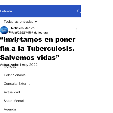
Entrada
Todas las entradas
Noticiero Medico
Todas las entradas
1 abr 2022
4 min de lectura
“Invirtamos en poner
Ciencia y Tecnología
fin a la Tuberculosis.
Editorial
Salvemos vidas”
Gremiales
Actualizado:
1 may 2022
Noticias
Coleccionable
Consulta Externa
Actualidad
Salud Mental
Agenda