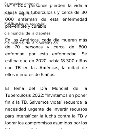
Especiales especial
de 4 000 personas pierden la vida a 
causa de la tuberculosis y cerca de 30 
Perfiles especial
000 enferman de esta enfermedad 
Publicaciones especial
prevenible y curable. 
dia mundial de la diabetes
En las Américas, cada día mueren más 
dia mundial de la hipertension
de 70 personas y cerca de 800 
enferman por esta enfermedad. Se 
estima que en 2020 había 18 300 niños 
con TB en las Américas, la mitad de 
ellos menores de 5 años.
El lema del Día Mundial de la 
Tuberculosis 2022: "Invirtamos en poner 
fin a la TB. Salvemos vidas" recuerda la 
necesidad urgente de invertir recursos 
para intensificar la lucha contra la TB y 
lograr los compromisos asumidos por los 