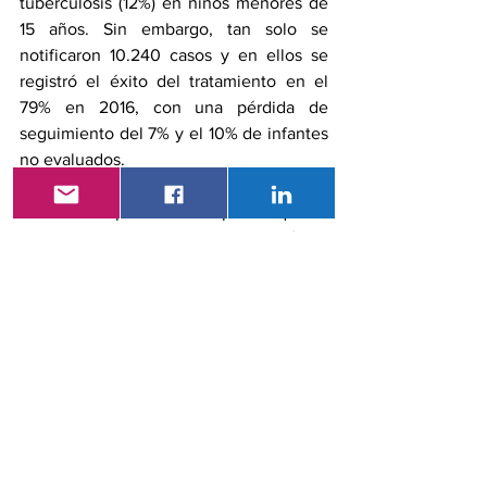
tuberculosis (12%) en niños menores de 
15 años. Sin embargo, tan solo se 
notificaron 10.240 casos y en ellos se 
registró el éxito del tratamiento en el 
79% en 2016, con una pérdida de 
seguimiento del 7% y el 10% de infantes 
no evaluados. 
Ecuador es parte de los países que al 
momento cuentan con la prueba rápida 
a través del método de detección 
molecular, lo que permite confirmar la 
patología en menos de dos horas y 
brindar el tratamiento adecuado. Esta 
prueba se practica hace dos años en el 
país y permite además confirmar las 
medicinas a las cuales el paciente es 
resistente.