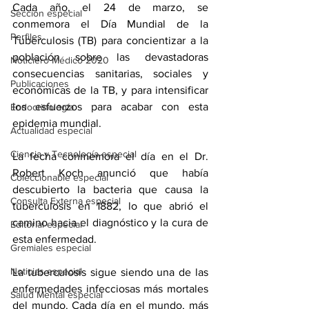
Cada año, el 24 de marzo, se 
Sección especial
conmemora el Día Mundial de la 
Perfiles
Tuberculosis (TB) para concientizar a la 
población sobre las devastadoras 
Noticiero Médico 2020
consecuencias sanitarias, sociales y 
Publicaciones
económicas de la TB, y para intensificar 
los esfuerzos para acabar con esta 
Endocrinología
epidemia mundial. 
Actualidad especial
Ciencia y Tecnología especial
La fecha conmemora el día en el Dr. 
Robert Koch anunció que había 
Coleccionable especial
descubierto la bacteria que causa la 
Consulta Externa especial
tuberculosis en 1882, lo que abrió el 
camino hacia el diagnóstico y la cura de 
Editorial especial
esta enfermedad.
Gremiales especial
Noticias especial
La tuberculosis sigue siendo una de las 
enfermedades infecciosas más mortales 
Salud Mental especial
del mundo. Cada día en el mundo, más 