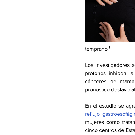
dia mundial de la hipertension
temprano.¹ 
Los investigadores 
protones inhiben l
cánceres de mama t
pronóstico desfavora
reflujo gastroesofági
mujeres como tratam
cinco centros de Est