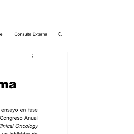
le
Consulta Externa
o 2020
Publicaciones
ama
al
Salud Mental especial
 ensayo en fase 
 Congreso Anual 
American Society of Clinical Oncology 