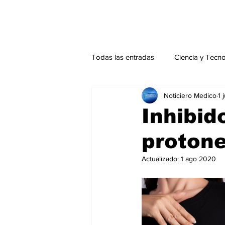
Todas las entradas
Ciencia y Tecn
Noticiero Medico
1 
Actualidad
Salud Mental
Inhibid
proton
Endocrinología
Actualidad es
Actualizado:
1 ago 2020
Consulta Externa especial
Edi
Especiales especial
Perfiles 