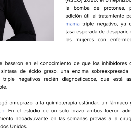
(ASCO) 2020, el omeprazol, 
la bomba de protones, p
adición útil al tratamiento p
mama
 triple negativo, ya
tasa esperada de desaparició
las mujeres con enfermed
se basaron en el conocimiento de que los inhibidores 
a sintasa de ácido graso, una enzima sobreexpresada
riple negativos recién diagnosticados, que está as
ble.
co
. En el estudio de un solo brazo ambos fueron admi
iento neoadyuvante en las semanas previas a la ciru
ados Unidos.