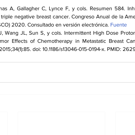
as A, Gallagher C, Lynce F, y cols. Resumen 584. Inhibi
 triple negative breast cancer. Congreso Anual de la Amer
SCO) 2020. Consultado en versión electrónica. 
Fuente
 Wang JL, Sun S, y cols. Intermittent High Dose Proton
mor Effects of Chemotherapy in Metastatic Breast Can
2015;34(1):85. doi: 10.1186/s13046-015-0194-x. PMID: 262