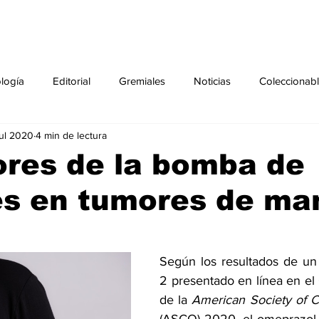
ología
Editorial
Gremiales
Noticias
Coleccionab
jul 2020
4 min de lectura
Agenda
Sección especial
Perfiles
Noticiero Médic
ores de la bomba de
es en tumores de m
pecial
Ciencia y Tecnología especial
Coleccionable especi
torial especial
Gremiales especial
Noticias especial
Según los resultados de un
2 presentado en línea en el
de la 
especial
Publicaciones especial
dia mundial de la diabetes