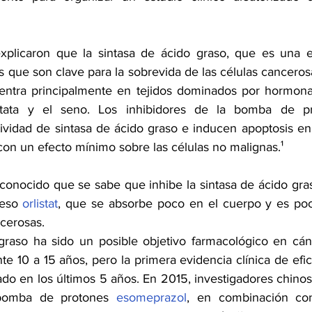
explicaron que la sintasa de ácido graso, que es una e
 que son clave para la sobrevida de las células cancerosa
entra principalmente en tejidos dominados por hormonas
stata y el seno. Los inhibidores de la bomba de pr
ividad de sintasa de ácido graso e inducen apoptosis en 
n un efecto mínimo sobre las células no malignas.¹
 conocido que se sabe que inhibe la sintasa de ácido gras
eso 
orlistat
, que se absorbe poco en el cuerpo y es poc
ncerosas.
 graso ha sido un posible objetivo farmacológico en cá
nte 10 a 15 años, pero la primera evidencia clínica de efi
ado en los últimos 5 años. En 2015, investigadores chinos
 bomba de protones 
esomeprazol
, en combinación con 