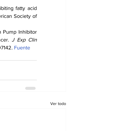
ting fatty acid 
ican Society of 
 Pump Inhibitor 
cer. 
J Exp Clin 
97142. 
Fuente
Ver todo