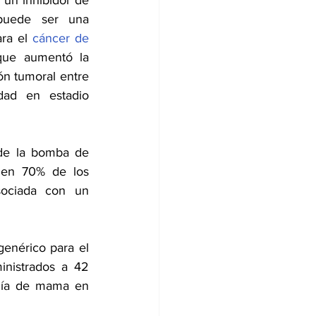
un inhibidor de 
uede ser una 
ara el 
cáncer de 
 que aumentó la 
n tumoral entre 
ad en estadio 
de la bomba de 
 en 70% de los 
ociada con un 
En el estudio se agregó omeprazol a la quimioterapia estándar, un fármaco genérico para el 
nistrados a 42 
gía de mama en 