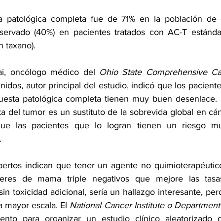
a patológica completa fue de 71% en la población de e
 taxano). 
ai, oncólogo médico del 
Ohio State Comprehensive Ca
dos, autor principal del estudio, indicó que los pacientes
uesta patológica completa tienen muy buen desenlace. E
a del tumor es un sustituto de la sobrevida global en c
 que las pacientes que lo logran tienen un riesgo m
.
ertos indican que tener un agente no quimioterapéutico
eres de mama triple negativos que mejore las tasas
in toxicidad adicional, sería un hallazgo interesante, per
a mayor escala. El 
National Cancer Institute o Departmen
ento para organizar un estudio clínico aleatorizado