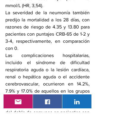
mmol/L (HR, 3,54).
La severidad de la neumonía también 
predijo la mortalidad a los 28 días, con 
razones de riesgo de 4.35 y 13.80 para 
pacientes con puntajes CRB-65 de 1-2 y 
3-4, respectivamente, en comparación 
con 0.
Las complicaciones hospitalarias, 
incluido el síndrome de dificultad 
respiratoria aguda o la lesión cardíaca, 
renal o hepática aguda o el accidente 
cerebrovascular, ocurrieron en 14.2%, 
7.9% y 17.0% de aquellos en los grupos 
de glucemia en ayunas más bajos a más 
altos. Las complicaciones fueron más 
del doble de comunes en pacientes con 
una glucemia en ayunas de 6.1-6.9 
mmol/L (HR, 2.61) y cuatro veces más 