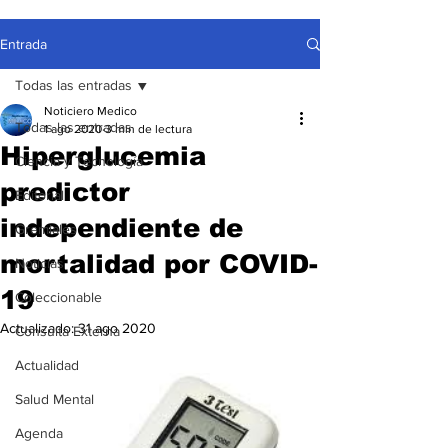
Entrada
Todas las entradas
Noticiero Medico
Todas las entradas
1 ago 2020
3 min de lectura
Hiperglucemia
Ciencia y Tecnología
predictor
Editorial
independiente de
Gremiales
mortalidad por COVID-
Noticias
19
Coleccionable
Actualizado:
31 ago 2020
Consulta Externa
Actualidad
Salud Mental
Agenda