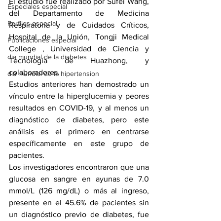
El estudio fue realizado por Sufei Wang, 
Especiales especial
del Departamento de Medicina 
Perfiles especial
Respiratoria y de Cuidados Críticos, 
Hospital de la Unión, Tongji Medical 
Publicaciones especial
College , Universidad de Ciencia y 
dia mundial de la diabetes
Tecnología de Huazhong, y 
colaboradores.
dia mundial de la hipertension
Estudios anteriores han demostrado un 
vínculo entre la hiperglucemia y peores 
resultados en COVID-19, y al menos un 
diagnóstico de diabetes, pero este 
análisis es el primero en centrarse 
específicamente en este grupo de 
pacientes.
Los investigadores encontraron que una 
glucosa en sangre en ayunas de 7.0 
mmol/L (126 mg/dL) o más al ingreso, 
presente en el 45.6% de pacientes sin 
un diagnóstico previo de diabetes, fue 