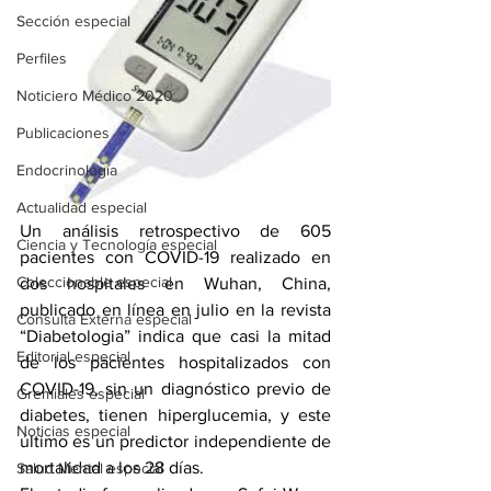
Sección especial
Perfiles
Noticiero Médico 2020
Publicaciones
Endocrinología
Actualidad especial
Un análisis retrospectivo de 605 
Ciencia y Tecnología especial
pacientes con COVID-19 realizado en 
Coleccionable especial
dos hospitales en Wuhan, China, 
publicado en línea en julio en la revista 
Consulta Externa especial
“Diabetologia” indica que casi la mitad 
Editorial especial
de los pacientes hospitalizados con 
COVID-19, sin un diagnóstico previo de 
Gremiales especial
diabetes, tienen hiperglucemia, y este 
Noticias especial
último es un predictor independiente de 
mortalidad a los 28 días. 
Salud Mental especial