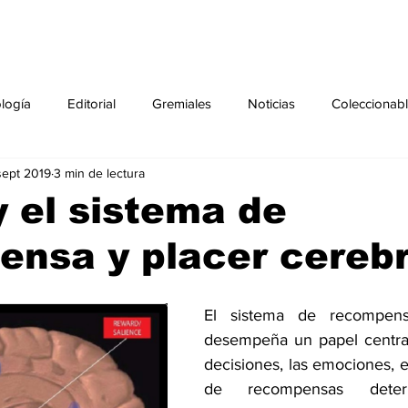
ología
Editorial
Gremiales
Noticias
Coleccionab
sept 2019
3 min de lectura
Agenda
Sección especial
Perfiles
Noticiero Médic
 el sistema de
nsa y placer cerebr
pecial
Ciencia y Tecnología especial
Coleccionable especi
El sistema de recompens
torial especial
Gremiales especial
Noticias especial
desempeña un papel central
decisiones, las emociones, e
de recompensas deter
especial
Publicaciones especial
dia mundial de la diabetes