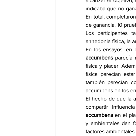
alcanzar el objetivo,
indicaba que no gana
En total, completaron
de ganancia, 10 prue
Los participantes 
anhedonia física, la 
En los ensayos, en l
accumbens
 parecía 
física y placer. Ade
física parecían esta
también parecían co
accumbens en los en
El hecho de que la a
compartir influenc
accumbens
 en el pl
y ambientales dan f
factores ambientales 