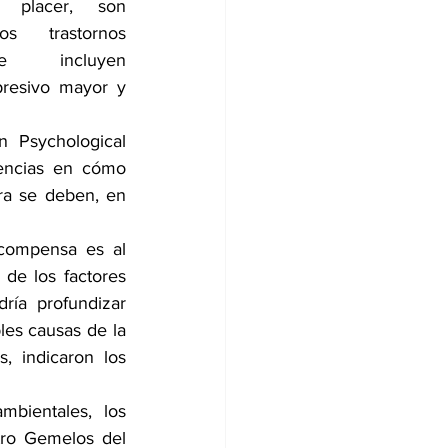
 placer, son 
os trastornos 
ue incluyen 
presivo mayor y 
 Psychological 
rencias en cómo 
a se deben, en 
compensa es al 
de los factores 
ía profundizar 
es causas de la 
 indicaron los 
bientales, los 
tro Gemelos del 