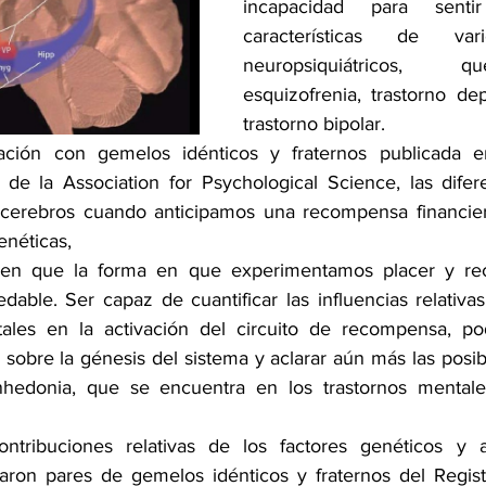
incapacidad para sentir
características de vari
neuropsiquiátricos, q
esquizofrenia, trastorno de
trastorno bipolar.
ción con gemelos idénticos y fraternos publicada en
 de la Association for Psychological Science, las dife
cerebros cuando anticipamos una recompensa financier
enéticas, 
eren que la forma en que experimentamos placer y re
able. Ser capaz de cuantificar las influencias relativas 
ales en la activación del circuito de recompensa, podr
sobre la génesis del sistema y aclarar aún más las posibl
nhedonia, que se encuentra en los trastornos mentales,
ontribuciones relativas de los factores genéticos y am
taron pares de gemelos idénticos y fraternos del Regis