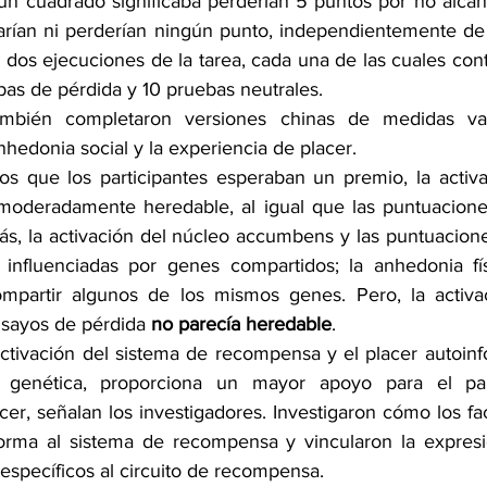
 un cuadrado significaba perderían 5 puntos por no alcanz
rían ni perderían ningún punto, independientemente de 
 dos ejecuciones de la tarea, cada una de las cuales con
bas de pérdida y 10 pruebas neutrales.
también completaron versiones chinas de medidas val
anhedonia social y la experiencia de placer. 
os que los participantes esperaban un premio, la activa
moderadamente heredable, al igual que las puntuacione
más, la activación del núcleo accumbens y las puntuacion
r influenciadas por genes compartidos; la anhedonia fís
mpartir algunos de los mismos genes. Pero, la activac
sayos de pérdida 
no parecía heredable
.
ctivación del sistema de recompensa y el placer autoin
ia genética, proporciona un mayor apoyo para el p
acer, señalan los investigadores. Investigaron cómo los fa
orma al sistema de recompensa y vincularon la expresió
específicos al circuito de recompensa.