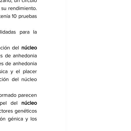
arlo, un círculo 
su rendimiento. 
tenía 10 pruebas 
idadas para la 
ción del 
núcleo 
s de anhedonia 
es de anhedonia 
ica y el placer 
ión del núcleo 
formado parecen 
apel del 
núcleo 
ctores genéticos 
n génica y los 