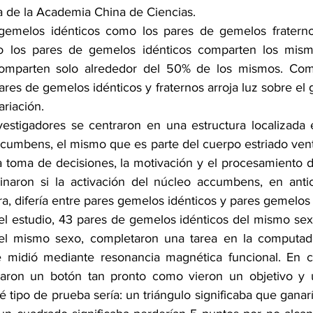
ía de la Academia China de Ciencias.
gemelos idénticos como los pares de gemelos fraterno
o los pares de gemelos idénticos comparten los mism
comparten solo alrededor del 50% de los mismos. Com
ares de gemelos idénticos y fraternos arroja luz sobre el 
riación.
nvestigadores se centraron en una estructura localizada 
ccumbens, el mismo que es parte del cuerpo estriado ventr
 la toma de decisiones, la motivación y el procesamiento 
minaron si la activación del núcleo accumbens, en anti
a, difería entre pares gemelos idénticos y pares gemelos 
el estudio, 43 pares de gemelos idénticos del mismo sex
el mismo sexo, completaron una tarea en la computado
se midió mediante resonancia magnética funcional. En c
onaron un botón tan pronto como vieron un objetivo y u
ué tipo de prueba sería: un triángulo significaba que ganar