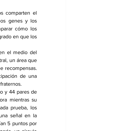
s comparten el 
os genes y los 
parar cómo los 
grado en que los 
en el medio del 
al, un área que 
de recompensas. 
cipación de una 
fraternos.
o y 44 pares de 
ra mientras su 
ada prueba, los 
na señal en la 
ían 5 puntos por 