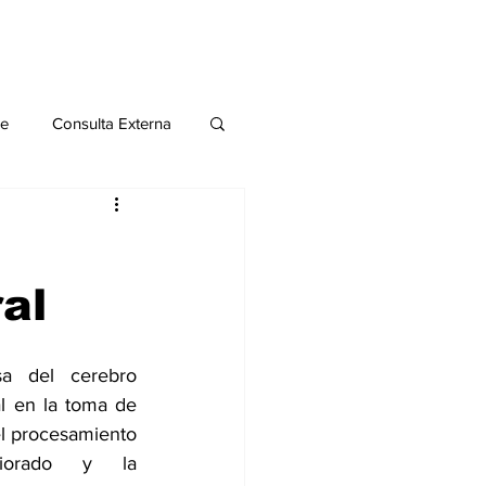
le
Consulta Externa
o 2020
Publicaciones
al
al
a del cerebro 
Salud Mental especial
 en la toma de 
l procesamiento 
iorado y la 