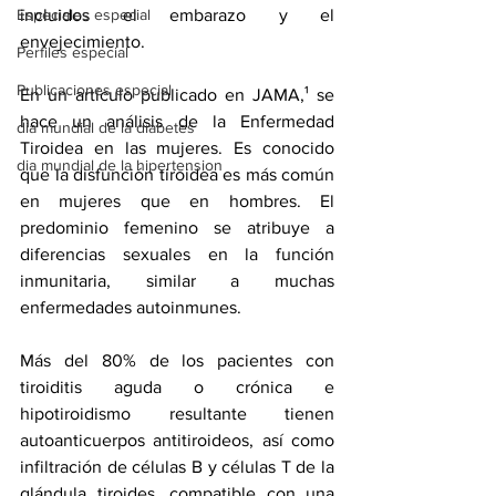
Especiales especial
incluidos el embarazo y el 
envejecimiento.
Perfiles especial
Publicaciones especial
En un artículo publicado en JAMA,¹ se 
hace un análisis de la Enfermedad 
dia mundial de la diabetes
Tiroidea en las mujeres. Es conocido 
dia mundial de la hipertension
que la disfunción tiroidea es más común 
en mujeres que en hombres. El 
predominio femenino se atribuye a 
diferencias sexuales en la función 
inmunitaria, similar a muchas 
enfermedades autoinmunes. 
Más del 80% de los pacientes con 
tiroiditis aguda o crónica e 
hipotiroidismo resultante tienen 
autoanticuerpos antitiroideos, así como 
infiltración de células B y células T de la 
glándula tiroides, compatible con una 