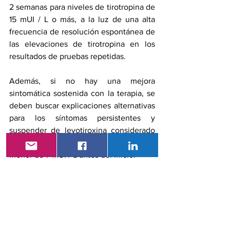
2 semanas para niveles de tirotropina de 
15 mUI / L o más, a la luz de una alta 
frecuencia de resolución espontánea de 
las elevaciones de tirotropina en los 
resultados de pruebas repetidas.
Además, si no hay una mejora 
sintomática sostenida con la terapia, se 
deben buscar explicaciones alternativas 
para los síntomas persistentes y 
suspender de levotiroxina considerado 
para aquellos con nivel de tirotropina 
menor de 7 mUI / L antes del inicio.
Un cambio en la distribución de 
tirotropina a niveles más altos con la 
edad, incluso en personas sin 
anticuerpos de TPO y una mayor 
esperanza de vida en las mujeres 