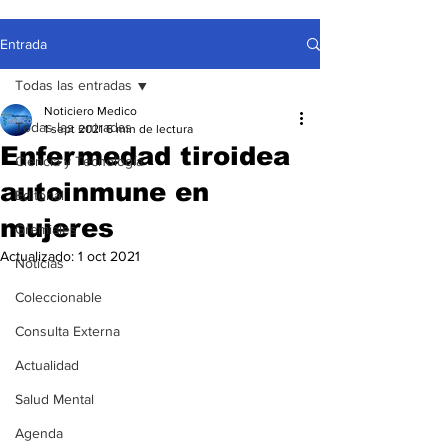
Entrada
Todas las entradas
Noticiero Medico
Todas las entradas
1 sept 2021
6 min de lectura
Enfermedad tiroidea
Ciencia y Tecnología
autoinmune en
Editorial
mujeres
Gremiales
Actualizado:
1 oct 2021
Noticias
Coleccionable
Consulta Externa
Actualidad
Salud Mental
Agenda