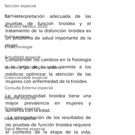
Sección especial
Perfiles
La interpretación adecuada de las 
pruebas de función tiroidea y el 
Noticiero Médico 2020
tratamiento de la disfunción tiroidea es 
Publicaciones
un problema de salud importante de la 
mujer.
Endocrinología
Actualidad especial
Comprender los cambios en la fisiología 
a lo largo de la vida permite a los 
Ciencia y Tecnología especial
médicos optimizar la atención de las 
Coleccionable especial
mujeres con enfermedad de la tiroides.
Consulta Externa especial
La autoinmunidad tiroidea tiene una 
Editorial especial
mayor prevalencia en mujeres y 
Gremiales especial
aumenta con la edad.
 La interpretación de los resultados de 
Noticias especial
las pruebas de función tiroidea requiere 
Salud Mental especial
el contexto de la etapa de la vida, 