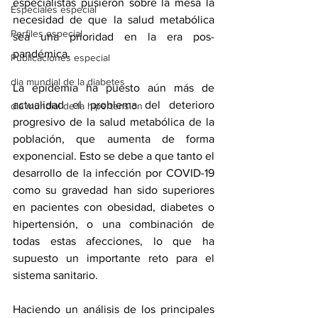
especialistas pusieron sobre la mesa la 
Especiales especial
necesidad de que la salud metabólica 
Perfiles especial
sea una prioridad en la era pos-
pandémica.
Publicaciones especial
dia mundial de la diabetes
La epidemia ha puesto aún más de 
actualidad el problema del deterioro 
dia mundial de la hipertension
progresivo de la salud metabólica de la 
población, que aumenta de forma 
exponencial. Esto se debe a que tanto el 
desarrollo de la infección por COVID-19 
como su gravedad han sido superiores 
en pacientes con 
obesidad
, diabetes o 
hipertensión, o una combinación de 
todas estas afecciones, lo que ha 
supuesto un importante reto para el 
sistema sanitario.
Haciendo un análisis de los principales 