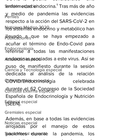
Sección especial
enfermedad endocrina.¹ Tras más de año 
y medio de pandemia las evidencias 
Perfiles
respecto a la acción del SARS-CoV-2 en 
Noticiero Médico 2020
los sistemas endocrino y metabólico han 
llevado a que se haya empezado a 
Publicaciones
acuñar el término de Endo-Covid para 
Endocrinología
referirse a todas las manifestaciones 
endocrinas asociadas a este virus. Así se 
Actualidad especial
puso de manifiesto durante la sesión 
Ciencia y Tecnología especial
dedicada al análisis de la relación 
Coleccionable especial
COVID/Endocrinología celebrada 
durante el 62 Congreso de la Sociedad 
Consulta Externa especial
Española de Endocrinología y Nutrición 
Editorial especial
(SEEN).
Gremiales especial
Además, en base a todas las evidencias 
Noticias especial
arrojadas por el manejo de estos 
Salud Mental especial
pacientes durante la pandemia, los 