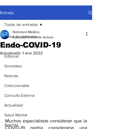
Entrada
Todas las entradas
Noticiero Medico
Todas las entradas
1 dic 2021
6 min de lectura
Endo-COVID-19
Ciencia y Tecnología
Actualizado:
1 ene 2022
Editorial
Gremiales
Noticias
Coleccionable
Consulta Externa
Actualidad
Salud Mental
Muchos especialistas consideran que la 
Agenda
COVID-19 podría considerarse una 