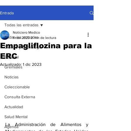
Entrada
Todas las entradas
Noticiero Medico
Todas las entradas
1 nov 2023
2 min de lectura
Empagliflozina para la
Ciencia y Tecnología
ERC
Editorial
Actualizado:
1 dic 2023
Gremiales
Noticias
Coleccionable
Consulta Externa
Actualidad
Salud Mental
La Administración de Alimentos y 
Agenda