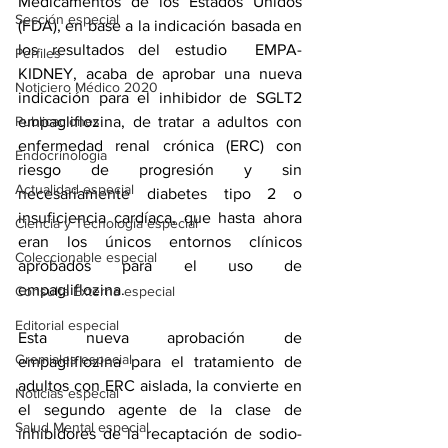
Medicamentos de los Estados Unidos 
Sección especial
(FDA), en base a la indicación basada en 
los resultados del estudio  EMPA-
Perfiles
KIDNEY, acaba de aprobar una nueva 
Noticiero Médico 2020
indicación para el inhibidor de SGLT2 
Publicaciones
empagliflozina, de tratar a adultos con 
enfermedad renal crónica
 (ERC) con 
Endocrinología
riesgo de progresión y sin 
Actualidad especial
necesariamente diabetes 
tipo 2
 o 
insuficiencia cardíaca
, que hasta ahora 
Ciencia y Tecnología especial
eran los únicos entornos clínicos 
Coleccionable especial
aprobados para el uso de 
empagliflozina
.
Consulta Externa especial
Editorial especial
Esta nueva aprobación de 
Gremiales especial
empagliflozina para el tratamiento de 
adultos con ERC aislada, la convierte en 
Noticias especial
el segundo agente de la clase de 
Salud Mental especial
inhibidores de la recaptación de sodio-