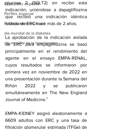
glucosa 2 (SGLT2) en recibir esta 
Especiales especial
indicación, uniéndose a 
dapagliflozina
Perfiles especial
que recibió una 
indicación idéntica 
Publicaciones especial
aislada de ERC
 hace más de 2 años.
dia mundial de la diabetes
La aprobación de la indicación aislada 
dia mundial de la hipertension
de ERC para empagliflozina se basó 
principalmente en el rendimiento del 
agente en el 
ensayo EMPA-RENAL
, 
cuyos resultados se informaron por 
primera vez en noviembre de 2022 en 
una presentación durante la Semana del 
Riñón 2022 y 
se publicaron 
simultáneamente
 en The New England 
Journal of Medicine.¹
EMPA-KIDNEY asignó aleatoriamente a 
6609 adultos con ERC y una tasa de 
filtración glomerular estimada (TFGe) de 