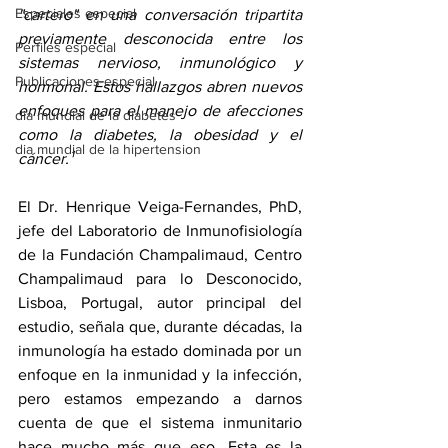
Especiales especial
"cartero" en una conversación tripartita 
previamente desconocida entre los 
Perfiles especial
sistemas nervioso, inmunológico y 
Publicaciones especial
hormonal. Estos hallazgos abren nuevos 
enfoques para el manejo de afecciones 
dia mundial de la diabetes
como la diabetes, la obesidad y el 
dia mundial de la hipertension
cáncer.¹
El Dr. Henrique Veiga-Fernandes, PhD, 
jefe del Laboratorio de Inmunofisiología 
de la Fundación Champalimaud, Centro 
Champalimaud para lo Desconocido, 
Lisboa, Portugal, autor principal del 
estudio, señala que, durante décadas, la 
inmunología ha estado dominada por un 
enfoque en la inmunidad y la infección, 
pero estamos empezando a darnos 
cuenta de que el sistema inmunitario 
hace mucho más que eso. Esta es la 