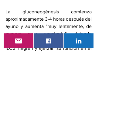
La gluconeogénesis comienza 
aproximadamente 3-4 horas después del 
ayuno y aumenta "muy lentamente, de 
manera muy constante", dejando 
suficiente tiempo para que las células 
ILC2 "migren y ejerzan su función en el 
páncreas humano.
Kubes anotó que el estudio plantea 
varias preguntas, entre ellas si las 
células ILC2 podrían dirigirse para tratar 
la diabetes tipo 2, y cómo los fármacos 
inmunosupresores podrían afectar al 
metabolismo de la glucosa. Kubes 
especuló que la disfunción en este 
sistema podría contribuir a la diabetes 
tipo 1, en la que las células inmunitarias 
atacan a las células de los islotes en 