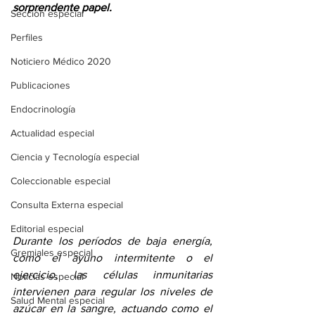
sorprendente papel.
Sección especial
Perfiles
Noticiero Médico 2020
Publicaciones
Endocrinología
Actualidad especial
Ciencia y Tecnología especial
Coleccionable especial
Consulta Externa especial
Editorial especial
Durante los períodos de baja energía, 
Gremiales especial
como el ayuno intermitente o el 
ejercicio, las células inmunitarias 
Noticias especial
intervienen para regular los niveles de 
Salud Mental especial
azúcar en la sangre, actuando como el 