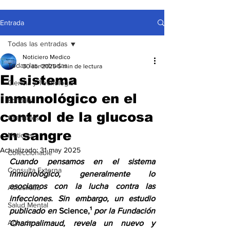
Entrada
Todas las entradas
Noticiero Medico
Todas las entradas
30 abr 2025
5 min de lectura
El sistema
Ciencia y Tecnología
inmunológico en el
Editorial
control de la glucosa
Gremiales
en sangre
Noticias
Actualizado:
31 may 2025
Coleccionable
Cuando pensamos en el sistema 
Consulta Externa
inmunológico, generalmente lo 
asociamos con la lucha contra las 
Actualidad
infecciones. Sin embargo, un estudio 
Salud Mental
publicado en 
Science,¹
 por la Fundación 
Agenda
Champalimaud, revela un nuevo y 