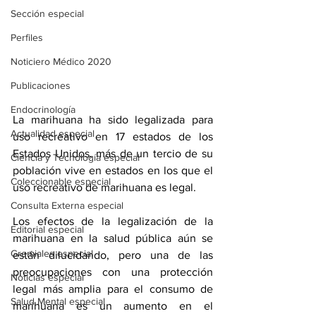
Sección especial
Perfiles
Noticiero Médico 2020
Publicaciones
Endocrinología
La marihuana ha sido legalizada para 
Actualidad especial
uso recreativo en 17 estados de los 
Estados Unidos, más de un tercio de su 
Ciencia y Tecnología especial
población vive en estados en los que el 
Coleccionable especial
uso recreativo de marihuana es legal.
Consulta Externa especial
Los efectos de la legalización de la 
Editorial especial
marihuana en la salud pública aún se 
Gremiales especial
están dilucidando, pero una de las 
preocupaciones con una protección 
Noticias especial
legal más amplia para el consumo de 
Salud Mental especial
marihuana es un aumento en el 