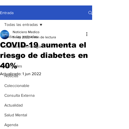
Entrada
Todas las entradas
Noticiero Medico
Todas las entradas
1 may 2022
4 min de lectura
COVID-19 aumenta el
Ciencia y Tecnología
riesgo de diabetes en
Editorial
40%
Gremiales
Actualizado:
1 jun 2022
Noticias
Coleccionable
Consulta Externa
Actualidad
Salud Mental
Agenda