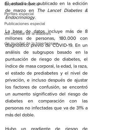
El 
estudio
 fue publicado en la edición 
Especiales especial
de marzo en 
The Lancet Diabetes & 
Perfiles especial
Endocrinology.
Publicaciones especial
La base de datos incluye más de 8 
dia mundial de la diabetes
millones de personas, 180.000 con 
dia mundial de la hipertension
diagnóstico previo de COVID-19. En un 
análisis de subgrupos basado en la 
puntuación de riesgo de diabetes, el 
índice de masa corporal, la edad, la raza, 
el estado de prediabetes y el nivel de 
privación, e incluso después de ajustar 
los factores de confusión, se encontró 
un aumento significativo del riesgo de 
diabetes en comparación con las 
personas no infectadas que va de 31% a 
más del doble.
Hubo un gradiente de riesgo de 