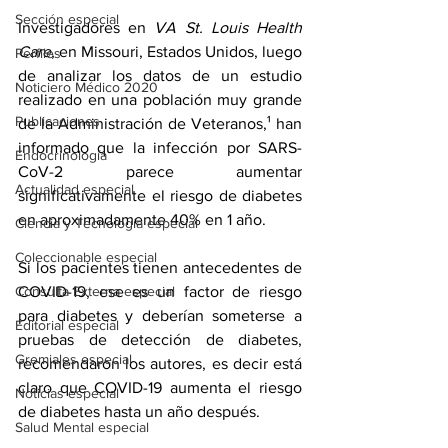
Sección especial
Investigadores en 
VA St. Louis Health 
Care
, en Missouri, Estados Unidos, luego 
Perfiles
de analizar los datos de un estudio 
Noticiero Médico 2020
realizado en una población muy grande 
Publicaciones
de la Administración de Veteranos,¹ han 
informado que la infección por SARS-
Endocrinología
CoV-2 parece aumentar 
Actualidad especial
significativamente el riesgo de diabetes 
en aproximadamente 40% en 1 año. 
Ciencia y Tecnología especial
Coleccionable especial
Si los pacientes tienen antecedentes de 
COVID-19, ese es un factor de riesgo 
Consulta Externa especial
para diabetes y deberían someterse a 
Editorial especial
pruebas de detección de diabetes, 
Gremiales especial
recomendaron los autores, es decir está 
claro que COVID-19 aumenta el riesgo 
Noticias especial
de diabetes hasta un año después.
Salud Mental especial