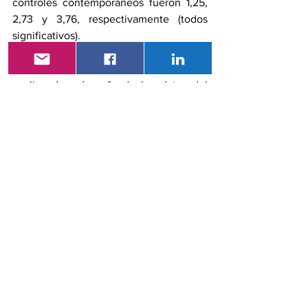
controles contemporáneos fueron 1,25, 
2,73 y 3,76, respectivamente (todos 
significativos).  
Los investigadores indicaron que están 
analizando más a fondo los datos del 
Departamento de Asuntos de los 
Veteranos para otros resultados, 
incluidas la enfermedad cardiovascular y 
la enfermedad renal, así como los 
síntomas de COVID-19 persistente ahora 
bien documentados, que incluyen 
fatiga, dolor y disfunción 
neurocognitiva.
El grupo también está investigando el 
impacto de la vacuna contra la COVID-
19, para ver si los riesgos se mitigan en 
el caso de infecciones de avance.