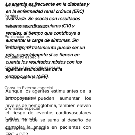
La anemia es frecuente en la diabetes y 
Sección especial
en la enfermedad renal crónica (ERC) 
Perfiles
avanzada. Se asocia con resultados 
adversos cardiovasculares (CV) y 
Noticiero Médico 2020
renales, al tiempo que contribuye a 
Publicaciones
aumentar la carga de síntomas. Sin 
Endocrinología
embargo, el tratamiento puede ser un 
reto, especialmente si se tienen en 
Actualidad especial
cuenta los resultados mixtos con los 
Ciencia y Tecnología especial
agentes estimulantes de la 
eritropoyetina (AEE).
Coleccionable especial
Consulta Externa especial
Aunque los agentes estimulantes de la 
Editorial especial
eritropoyesis pueden aumentar los 
niveles de hemoglobina, también elevan 
Gremiales especial
el riesgo de eventos cardiovasculares 
Noticias especial
graves, lo que se suma al desafío de 
controlar la anemia en pacientes con 
Salud Mental especial
ERC y DT2.