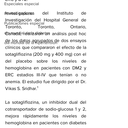
Especiales especial
Investigadores del Instituto de 
Perfiles especial
Investigación del Hospital General de 
Publicaciones especial
Toronto, Toronto, Ontario, 
dia mundial de la diabetes
Canadá, realizaron un análisis post hoc 
de los datos agrupados de dos ensayos 
dia mundial de la hipertension
clínicos que compararon el efecto de la 
sotagliflozina (200 mg y 400 mg) con el 
del placebo sobre los niveles de 
hemoglobina en pacientes con DM2 y 
ERC estadios III-IV que tenían o no 
anemia. El estudio fue dirigido por el Dr. 
Vikas S. Sridhar.¹
La sotagliflozina, un inhibidor dual del 
cotransportador de sodio-glucosa 1 y 2, 
mejora rápidamente los niveles de 
hemoglobina en pacientes con diabetes 