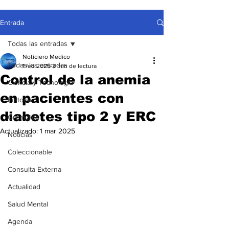
Entrada
Todas las entradas
Noticiero Medico
Todas las entradas
1 feb 2025
3 min de lectura
Control de la anemia
Ciencia y Tecnología
en pacientes con
Editorial
diabetes tipo 2 y ERC
Gremiales
Actualizado:
1 mar 2025
Noticias
Coleccionable
Consulta Externa
Actualidad
Salud Mental
Agenda