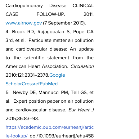
Cardiopulmonary Disease CLINICAL 
CASE FOLLOW-UP. 2011. 
www.airnow.gov
 (7 September 2019).
4. Brook RD, Rajagopalan S, Pope CA 
3rd, et al.  Particulate matter air pollution 
and cardiovascular disease: An update 
to the scientific statement from the 
American Heart Association. 
Circulation
2010;121:2331–2378.
Google 
Scholar
Crossref
PubMed
5.  Newby DE, Mannucci PM, Tell GS, et 
al.  Expert position paper on air pollution 
and cardiovascular disease. 
Eur Heart J 
2015;36:83–93. 
https://academic.oup.com/eurheartj/artic
le-lookup/
 doi/10.1093/eurheartj/ehu458 