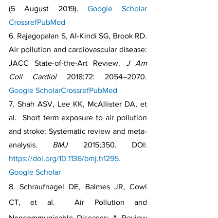
(5 August 2019). 
Google Scholar
Crossref
PubMed
6. Rajagopalan S, Al-Kindi SG, Brook RD. 
Air pollution and cardiovascular disease: 
JACC State-of-the-Art Review. 
J Am 
Coll Cardiol 
2018;72: 2054–2070. 
Google Scholar
Crossref
PubMed
7. Shah ASV, Lee KK, McAllister DA, et 
al.  Short term exposure to air pollution 
and stroke: Systematic review and meta-
analysis. 
BMJ 
2015;350. DOI: 
https://doi.org/10.1136/bmj.h1295.
Google Scholar
8. Schraufnagel DE, Balmes JR, Cowl 
CT, et al.  Air Pollution and 
Noncommunicable Diseases: A Review 