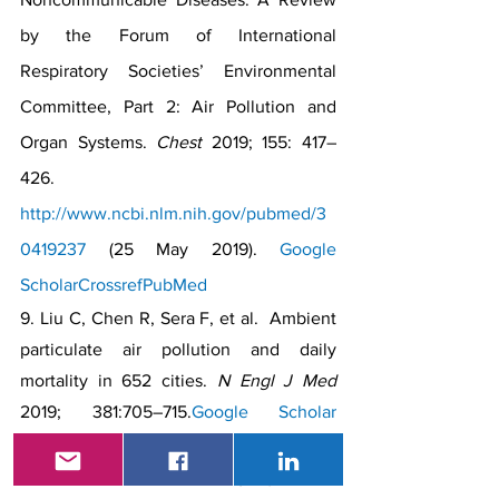
by the Forum of International 
Respiratory Societies’ Environmental 
Committee, Part 2: Air Pollution and 
Organ Systems. 
Chest 
2019; 155: 417–
426. 
http://www.ncbi.nlm.nih.gov/pubmed/3
0419237
 (25 May 2019). 
Google 
Scholar
Crossref
PubMed
9. Liu C, Chen R, Sera F, et al.  Ambient 
particulate air pollution and daily 
mortality in 652 cities. 
N Engl J Med 
2019; 381:705–715.
Google Scholar
Crossref
PubMed
10. Yusuf S, Joseph P, Rangarajan S, et 