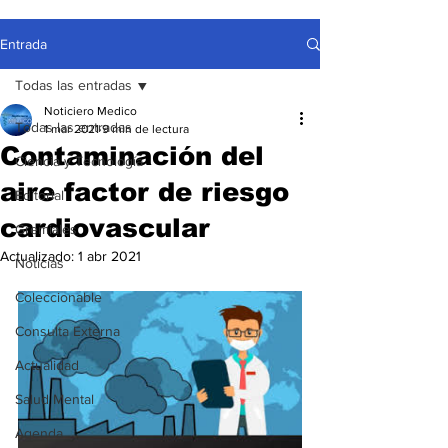
Entrada
Todas las entradas
Noticiero Medico
Todas las entradas
1 mar 2021
9 min de lectura
Contaminación del
Ciencia y Tecnología
aire factor de riesgo
Editorial
cardiovascular
Gremiales
Actualizado:
1 abr 2021
Noticias
Coleccionable
Consulta Externa
Actualidad
Salud Mental
Agenda