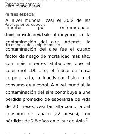
Especiales especial
cardiovasculares.¹ 
Perfiles especial
A nivel mundial, casi el 20% de las 
Publicaciones especial
muertes por enfermedades 
dia mundial de la diabetes
cardiovasculares se atribuyeron a la 
contaminación del aire. Además, la 
dia mundial de la hipertension
contaminación del aire fue el cuarto 
factor de riesgo de mortalidad más alto, 
con más muertes atribuibles que el 
colesterol LDL alto, el índice de masa 
corporal alto, la inactividad física o el 
consumo de alcohol. A nivel mundial, la 
contaminación del aire contribuye a una 
pérdida promedio de esperanza de vida 
de 20 meses, casi tan alta como la del 
consumo de tabaco (22 meses), con 
pérdidas de 2.5 años en el sur de Asia.² 