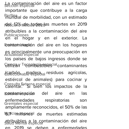
La contaminación del aire es un factor 
Sección especial
importante que contribuye a la carga 
Perfiles
mundial de morbilidad, con un estimado 
del 12% de todas las muertes en 2019 
Noticiero Médico 2020
atribuibles a la contaminación del aire 
Publicaciones
en el hogar y en el exterior. La 
Endocrinología
contaminación del aire en los hogares 
es principalmente una preocupación en 
Actualidad especial
los países de bajos ingresos donde se 
Ciencia y Tecnología especial
utilizan combustibles contaminantes 
(carbón, madera, residuos agrícolas, 
Coleccionable especial
estiércol de animales) para cocinar y 
Consulta Externa especial
calentar.¹ Si bien los impactos de la 
contaminación del aire en las 
Editorial especial
enfermedades respiratorias son 
Gremiales especial
ampliamente reconocidos, el 50% de las 
Noticias especial
6,7 millones de muertes estimadas 
atribuibles a la contaminación del aire 
Salud Mental especial
en 2019 se deben a enfermedades 