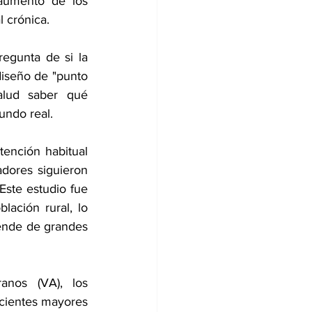
aumento de los 
 crónica.
egunta de si la 
diseño de "punto 
alud saber qué 
undo real.
ención habitual 
dores siguieron 
Este estudio fue 
ación rural, lo 
ende de grandes 
nos (VA), los 
acientes mayores 