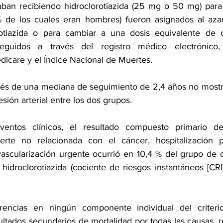
an recibiendo hidroclorotiazida (25 mg o 50 mg) para l
% de los cuales eran hombres) fueron asignados al azar
rotiazida o para cambiar a una dosis equivalente de cl
eguidos a través del registro médico electrónico,
icare y el Índice Nacional de Muertes.
és de una mediana de seguimiento de 2,4 años no mostra
esión arterial entre los dos grupos.
entos clínicos, el resultado compuesto primario de
erte no relacionada con el cáncer, hospitalización por
ascularización urgente ocurrió en 10,4 % del grupo de cl
idroclorotiazida (cociente de riesgos instantáneos [CRI]
encias en ningún componente individual del criterio
ultados secundarios de mortalidad por todas las causas, r