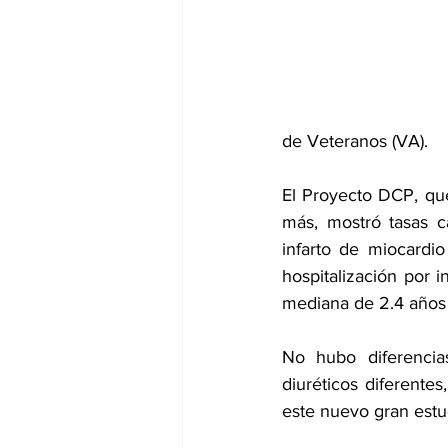
dia mundial de la hipertension
de Veteranos (VA).
El Proyecto DCP, qu
más, mostró tasas ca
infarto de miocardio
hospitalización por 
mediana de 2.4 años
No hubo diferencias
diuréticos diferentes
este nuevo gran estu