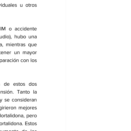
duales u otros 
IM o accidente 
udio), hubo una 
a, mientras que 
tener un mayor 
paración con los 
 de estos dos 
sión. Tanto la 
y se consideran 
irieron mejores 
ortalidona, pero 
talidona. Estos 