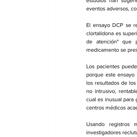
estudios han sugeri
eventos adversos, co
El ensayo DCP se rea
clortalidona es super
de atención" que p
medicamento se presc
Los pacientes puede
porque este ensayo s
los resultados de los
no intrusivo, rentab
cual es inusual para
centros médicos aca
Usando registros m
investigadores reclut