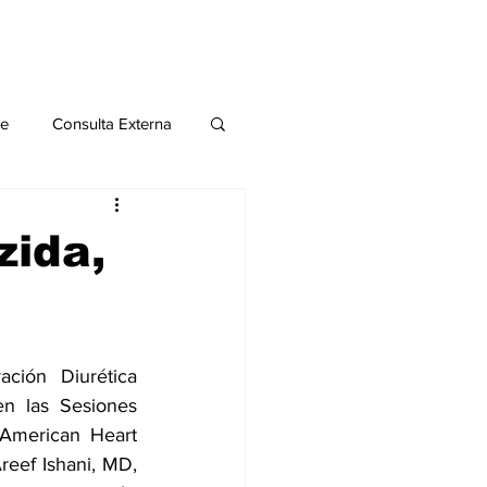
le
Consulta Externa
o 2020
Publicaciones
zida,
al
ión Diurética 
Salud Mental especial
n las Sesiones 
 American Heart 
reef Ishani, MD, 