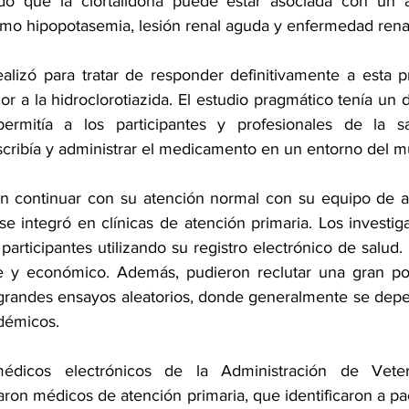
do que la clortalidona puede estar asociada con un 
mo hipopotasemia, lesión renal aguda y enfermedad renal
lizó para tratar de responder definitivamente a esta pr
ior a la hidroclorotiazida. El estudio pragmático tenía un 
ermitía a los participantes y profesionales de la s
ribía y administrar el medicamento en un entorno del m
n continuar con su atención normal con su equipo de at
e integró en clínicas de atención primaria. Los investiga
 participantes utilizando su registro electrónico de salud. 
le y económico. Además, pudieron reclutar una gran pobl
 grandes ensayos aleatorios, donde generalmente se dep
démicos.
édicos electrónicos de la Administración de Vetera
aron médicos de atención primaria, que identificaron a p