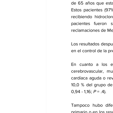
de 65 años que estab
Estos pacientes (97
recibiendo hidroclo
pacientes fueron s
reclamaciones de Med
Los resultados despu
en el control de la pr
En cuanto a los ev
cerebrovascular, mu
cardíaca aguda o rev
10,0 % del grupo de h
0,94 - 1,16; 
P
 = .4).
Tampoco hubo difer
primario o en los res