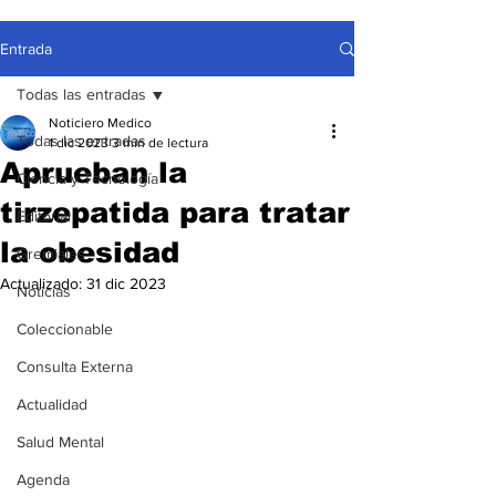
Entrada
Todas las entradas
Noticiero Medico
Todas las entradas
1 dic 2023
3 min de lectura
Aprueban la
Ciencia y Tecnología
tirzepatida para tratar
Editorial
la obesidad
Gremiales
Actualizado:
31 dic 2023
Noticias
Coleccionable
Consulta Externa
Actualidad
Salud Mental
Agenda