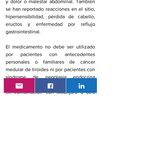
y dolor o malestar abdominal. También 
se han reportado reacciones en el sitio, 
hipersensibilidad, pérdida de cabello, 
eructos y enfermedad por reflujo 
gastrointestinal.
El medicamento no debe ser utilizado 
por pacientes con antecedentes 
personales o familiares de 
cáncer 
medular de tiroides
 ni por pacientes con 
síndrome de neoplasia endocrina 
múltiple tipo 2. Tampoco debe usarse 
en combinación con Mounjaro u otro 
agonista del receptor de GLP-1. No se ha 
establecido la seguridad y eficacia de la 
administración concomitante de 
tirzepatida con otros medicamentos para 
el control del peso.