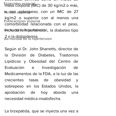
Especiales especial
masa corporal (IMC) de 30 kg/m2 o más, 
o con sobrepeso, con un IMC de 27 
Perfiles especial
kg/m2 o superior con al menos una 
Publicaciones especial
comorbilidad relacionada con el peso, 
dia mundial de la diabetes
incluida la hipertensión, la diabetes tipo 
2 o 
la
 dislipidemia.
dia mundial de la hipertension
Según el Dr. John Sharretts, director de 
la División de Diabetes, Trastornos 
Lipídicos y Obesidad del Centro de 
Evaluación e Investigación de 
Medicamentos de la FDA, a la luz de las 
crecientes tasas de obesidad y 
sobrepeso en los Estados Unidos, la 
aprobación de hoy aborda una 
necesidad médica insatisfecha.
La tirzepatida, que se inyecta una vez a 