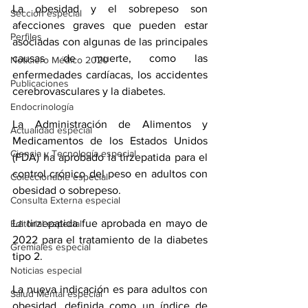
La obesidad y el sobrepeso son 
Sección especial
afecciones graves que pueden estar 
Perfiles
asociadas con algunas de las principales 
causas de muerte, como las 
Noticiero Médico 2020
enfermedades cardíacas, los 
accidentes 
Publicaciones
cerebrovasculares
 y la diabetes.
Endocrinología
La Administración de Alimentos y 
Actualidad especial
Medicamentos de los Estados Unidos 
Ciencia y Tecnología especial
(FDA) ha aprobado la 
tirzepatida
 para el 
control crónico del peso en adultos con 
Coleccionable especial
obesidad
 o sobrepeso.
Consulta Externa especial
La tirzepatida fue aprobada en mayo de 
Editorial especial
2022 para el tratamiento de 
la diabetes 
Gremiales especial
tipo 2
.
Noticias especial
La nueva indicación es para adultos con 
Salud Mental especial
obesidad, definida como un índice de 