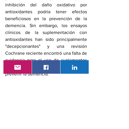
inhibición del daño oxidativo por 
antioxidantes podría tener efectos 
beneficiosos en la prevención de la 
demencia. Sin embargo, los ensayos 
clínicos de la suplementación con 
antioxidantes han sido principalmente 
"decepcionantes" y una revisión 
Cochrane reciente encontró una falta de 
evidencia para el uso de suplementos 
para preservar la función cognitiva o 
prevenir la demencia.²
El estudio contribuye a la creencia de 
que los antioxidantes no actúan 
independientemente unos de otros u 
otros factores, incluido el estado 
socioeconómico y el estilo de vida, en la 
mediación del riesgo de demencia.