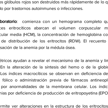
los glóbulos rojos son destruidos más rápidamente de lo q
 por trastornos autoinmunes o infecciones.
boratorio
:  comienza con un hemograma completo que 
ices eritrocíticos abarcan el volumen corpuscular m
ular media (HCM), la concentración de hemoglobina cor
e distribución de los eritrocitos (RDW). El recuento d
ación de la anemia por la médula ósea.
tricos ayudan a revelar el mecanismo de la anemia y limi
En la alteración de la síntesis del hemo o de la globi
. Los índices macrocíticos se observan en deficiencia de
o fólico o administración previa de fármacos antineopl
 por anormalidades de la membrana celular. Los índice
ias por deficiencia de producción de eritropoyetina (EPO
permite ver alteraciones en la estructura de los eritrocito