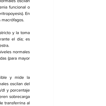
normales oscilan 
nia funcional o 
itropoyesis). En 
s macrófagos.
tricto y la toma 
nte el día; es 
estra.
niveles normales 
as (para mayor 
ible y mide la 
ales oscilan del 
dl y porcentaje 
eren sobrecarga 
 transferrina al 