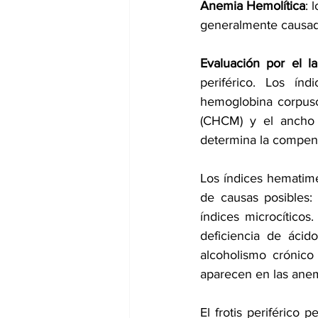
Anemia Hemolítica
: 
generalmente causado
Evaluación por el la
periférico. Los índ
hemoglobina corpusc
(CHCM) y el ancho d
determina la compens
Los índices hematimé
de causas posibles: 
índices microcíticos
deficiencia de ácid
alcoholismo crónico
aparecen en las anem
El frotis periférico 