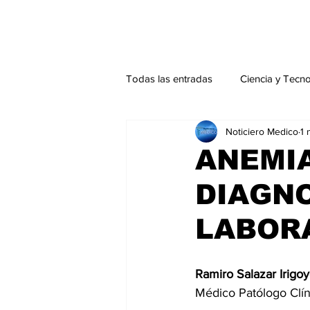
Todas las entradas
Ciencia y Tecn
Noticiero Medico
1 
Actualidad
Salud Mental
ANEMI
DIAGNO
Endocrinología
Actualidad es
LABOR
Consulta Externa especial
Edi
Ramiro Salazar Irigo
Médico Patólogo Clín
Especiales especial
Perfiles 