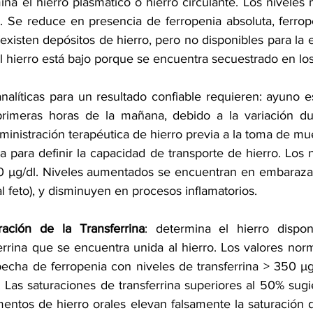
ina el hierro plasmático o hierro circulante. Los niveles 
. Se reduce en presencia de ferropenia absoluta, ferrope
(existen depósitos de hierro, pero no disponibles para la er
el hierro está bajo porque se encuentra secuestrado en lo
alíticas para un resultado confiable requieren: ayuno es
rimeras horas de la mañana, debido a la variación dura
administración terapéutica de hierro previa a la toma de mu
iza para definir la capacidad de transporte de hierro. Los 
0 µg/dl. Niveles aumentados se encuentran en embarazad
al feto), y disminuyen en procesos inflamatorios.
ación de la Transferrina
: determina el hierro dispon
rrina que se encuentra unida al hierro. Los valores norm
cha de ferropenia con niveles de transferrina > 350 µg/
 Las saturaciones de transferrina superiores al 50% sugi
entos de hierro orales elevan falsamente la saturación de