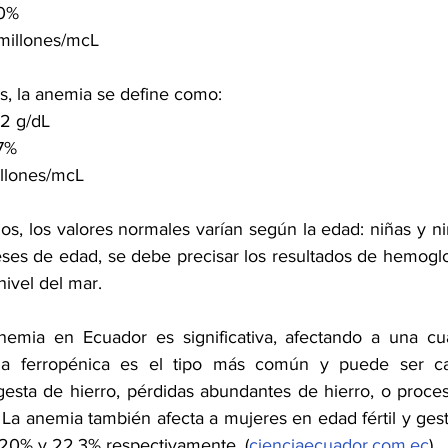
40%
 millones/mcL
as, la anemia se define como:
2 g/dL
7%
illones/mcL
ños, los valores normales varían según la edad: niñas y ni
es de edad, se debe precisar los resultados de hemoglo
 nivel del mar.
nemia en Ecuador es significativa, afectando a una cua
ia ferropénica es el tipo más común y puede ser ca
gesta de hierro, pérdidas abundantes de hierro, o proceso
. La anemia también afecta a mujeres en edad fértil y gest
.20% y 22.3% respectivamente. (
cienciaecuador.com.ec
)