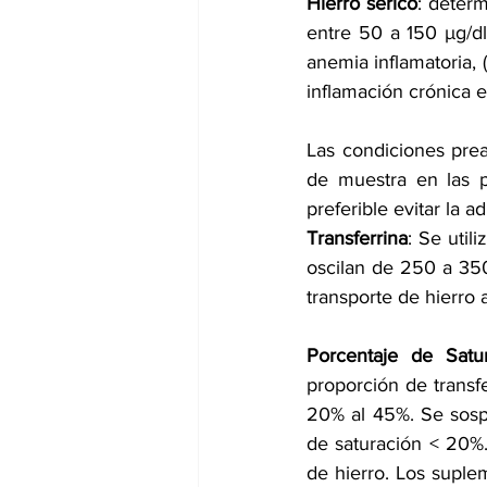
Hierro sérico
: determ
entre 50 a 150 µg/dl
anemia inflamatoria, 
inflamación crónica 
Las condiciones prean
de muestra en las p
preferible evitar la 
Transferrina
: Se util
oscilan de 250 a 35
transporte de hierro 
Porcentaje de Satur
proporción de transfe
20% al 45%. Se sospe
de saturación < 20%.
de hierro. Los suplem