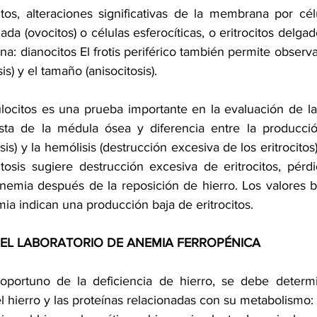
citos, alteraciones significativas de la membrana por célu
ada (ovocitos) o células esferocíticas, o eritrocitos delga
a: dianocitos El frotis periférico también permite observa
is) y el tamaño (anisocitosis).
ulocitos es una prueba importante en la evaluación de l
sta de la médula ósea y diferencia entre la producción
esis) y la hemólisis (destrucción excesiva de los eritrocito
itosis sugiere destrucción excesiva de eritrocitos, pérd
nemia después de la reposición de hierro. Los valores b
ia indican una producción baja de eritrocitos.
EL LABORATORIO DE ANEMIA FERROPÉNICA
 oportuno de la deficiencia de hierro, se debe determ
l hierro y las proteínas relacionadas con su metabolismo: