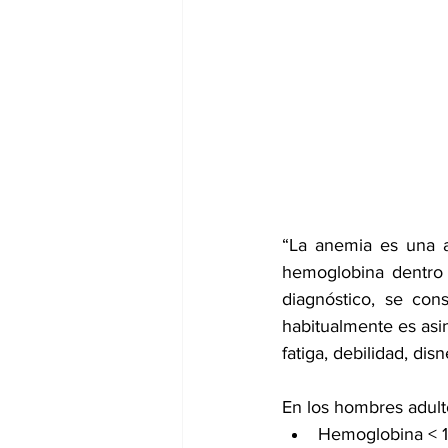
dia mundial de la hipertension
“La anemia es una a
hemoglobina dentro
diagnóstico, se con
habitualmente es asi
fatiga, debilidad, disn
En los hombres adult
Hemoglobina < 1