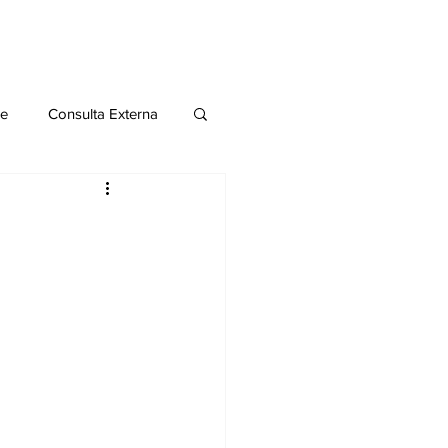
le
Consulta Externa
o 2020
Publicaciones
al
Salud Mental especial