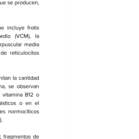
ue se producen, 
incluye frotis 
edio (VCM), la 
puscular media 
e reticulocitos 
tan la cantidad 
na, se observan 
 vitamina B12 o 
ásticos o en el 
s normocíticos 
).
s; fragmentos de 