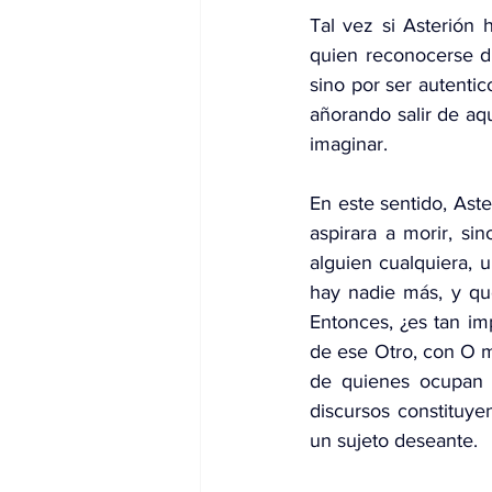
Tal vez si Asterión 
quien reconocerse di
sino por ser autentic
añorando salir de aqu
imaginar.
En este sentido, Ast
aspirara a morir, si
alguien cualquiera, 
hay nadie más, y que
Entonces, ¿es tan imp
de ese Otro, con O m
de quienes ocupan e
discursos constituye
un sujeto deseante.