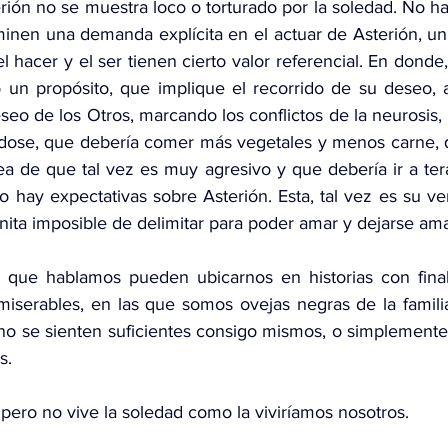
rión no se muestra loco o torturado por la soledad. No ha
inen una demanda explícita en el actuar de Asterión, un d
l hacer y el ser tienen cierto valor referencial. En donde, 
un propósito, que implique el recorrido de su deseo, a
seo de los Otros, marcando los conflictos de la neurosis, l
ndose, que debería comer más vegetales y menos carne, 
ea de que tal vez es muy agresivo y que debería ir a ter
 hay expectativas sobre Asterión. Esta, tal vez es su ver
finita imposible de delimitar para poder amar y dejarse ama
 que hablamos pueden ubicarnos en historias con finale
miserables, en las que somos ovejas negras de la familia,
no se sienten suficientes consigo mismos, o simplemente s
s.
 pero no vive la soledad como la viviríamos nosotros. 