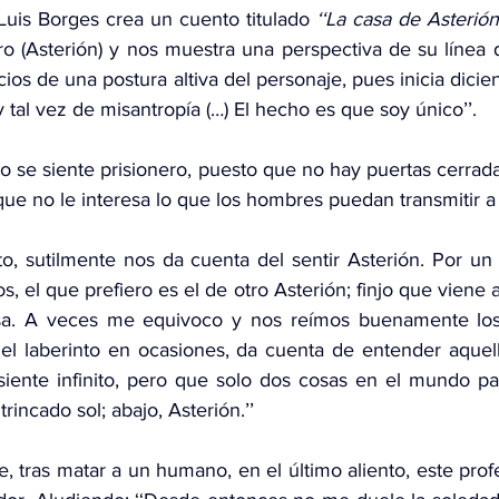
Luis Borges crea un cuento titulado 
‘‘La casa de Asterión
o (Asterión) y nos muestra una perspectiva de su línea 
cios de una postura altiva del personaje, pues inicia dicie
 tal vez de misantropía (…) El hecho es que soy único’’.
o se siente prisionero, puesto que no hay puertas cerradas
que no le interesa lo que los hombres puedan transmitir 
to, sutilmente nos da cuenta del sentir Asterión. Por un 
s, el que prefiero es el de otro Asterión; finjo que viene a
sa. A veces me equivoco y nos reímos buenamente los 
del laberinto en ocasiones, da cuenta de entender aquell
iente infinito, pero que solo dos cosas en el mundo pa
ntrincado sol; abajo, Asterión.’’
 tras matar a un humano, en el último aliento, este prof