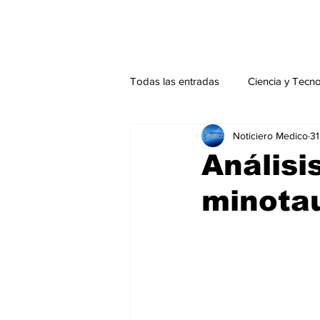
Todas las entradas
Ciencia y Tecn
Noticiero Medico
31
Actualidad
Salud Mental
Análisi
minota
Endocrinología
Actualidad es
Consulta Externa especial
Edi
Especiales especial
Perfiles 