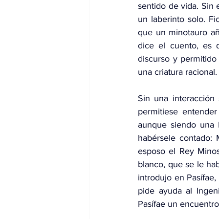
sentido de vida. Sin
un laberinto solo. F
que un minotauro año
dice el cuento, es 
discurso y permitido 
una criatura racional.
Sin una interacción s
permitiese entender 
aunque siendo una hi
habérsele contado: M
esposo el Rey Minos
blanco, que se le hab
introdujo en Pasífae,
pide ayuda al Ingen
Pasífae un encuentro