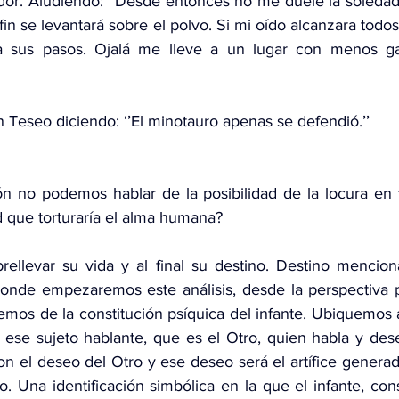
rador. Aludiendo: ‘‘Desde entonces no me duele la soledad
 fin se levantará sobre el polvo. Si mi oído alcanzara todos
a sus pasos. Ojalá me lleve a un lugar con menos ga
 Teseo diciendo: ‘’El minotauro apenas se defendió.’’
n no podemos hablar de la posibilidad de la locura en ta
 que torturaría el alma humana?
brellevar su vida y al final su destino. Destino mencion
onde empezaremos este análisis, desde la perspectiva ps
mos de la constitución psíquica del infante. Ubiquemos al
 ese sujeto hablante, que es el Otro, quien habla y dese
on el deseo del Otro y ese deseo será el artífice generad
Una identificación simbólica en la que el infante, cons