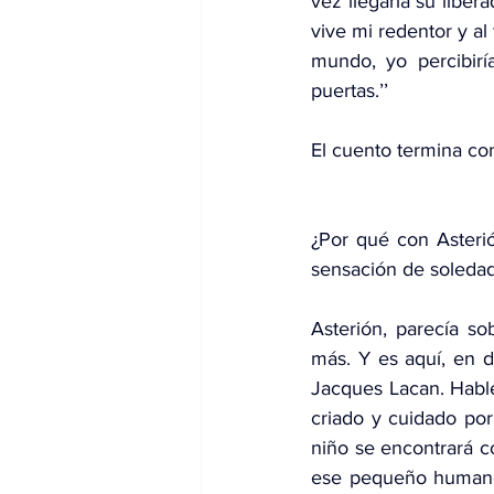
vez llegaría su libe
vive mi redentor y al
mundo, yo percibirí
puertas.’’
El cuento termina con
¿Por qué con Asterió
sensación de soledad
Asterión, parecía so
más. Y es aquí, en d
Jacques Lacan. Hable
criado y cuidado por
niño se encontrará c
ese pequeño humano. 