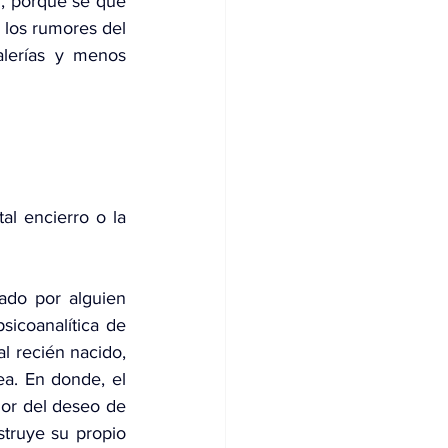
, porque sé que 
 los rumores del 
lerías y menos 
l encierro o la 
ado por alguien 
icoanalítica de 
 recién nacido, 
a. En donde, el 
or del deseo de 
truye su propio 