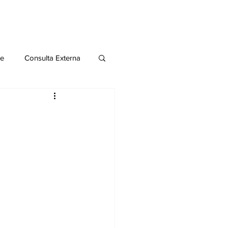
le
Consulta Externa
o 2020
Publicaciones
al
Salud Mental especial