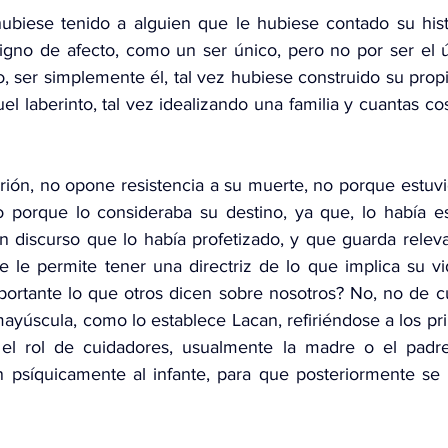
hubiese tenido a alguien que le hubiese contado su histo
gno de afecto, como un ser único, pero no por ser el ú
o, ser simplemente él, tal vez hubiese construido su propi
el laberinto, tal vez idealizando una familia y cuantas c
erión, no opone resistencia a su muerte, no porque estuvi
no porque lo consideraba su destino, ya que, lo había 
un discurso que lo había profetizado, y que guarda releva
 le permite tener una directriz de lo que implica su vid
ortante lo que otros dicen sobre nosotros? No, no de cua
ayúscula, como lo establece Lacan, refiriéndose a los pri
l rol de cuidadores, usualmente la madre o el padre.
n psíquicamente al infante, para que posteriormente se