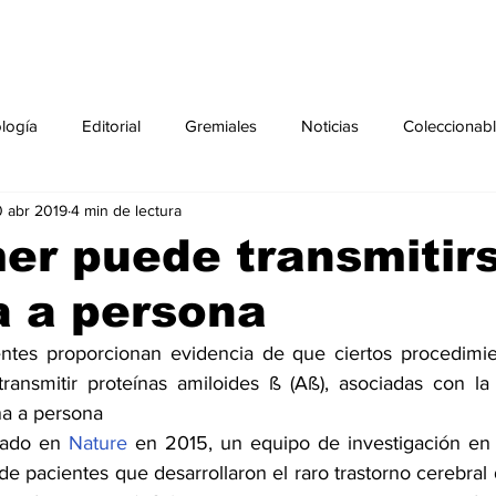
ología
Editorial
Gremiales
Noticias
Coleccionab
 abr 2019
4 min de lectura
Agenda
Sección especial
Perfiles
Noticiero Médic
er puede transmitir
a a persona
pecial
Ciencia y Tecnología especial
Coleccionable especi
ientes proporcionan evidencia de que ciertos procedimi
transmitir proteínas amiloides ß (Aß), asociadas con l
torial especial
Gremiales especial
Noticias especial
na a persona
cado en 
Nature
 en 2015, un equipo de investigación en e
de pacientes que desarrollaron el raro trastorno cerebral
especial
Publicaciones especial
dia mundial de la diabetes