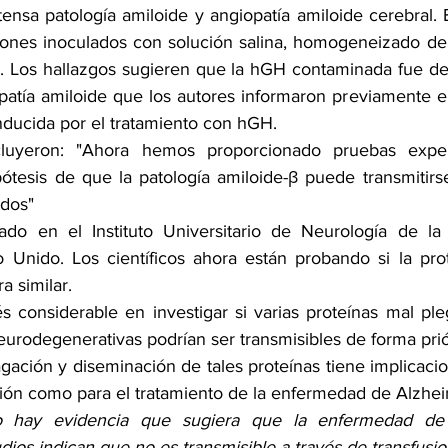
ensa patología amiloide y angiopatía amiloide cerebral. 
tones inoculados con solución salina, homogeneizado de
 Los hallazgos sugieren que la hGH contaminada fue de 
patía amiloide que los autores informaron previamente e
nducida por el tratamiento con hGH.
ncluyeron: "Ahora hemos proporcionado pruebas exper
pótesis de que la patología amiloide-β puede
transmitir
ados"
zado en el Instituto Universitario de Neurología de la
 Unido. Los científicos ahora están probando si la pro
a similar.
és considerable en investigar si varias proteínas mal ple
rodegenerativas podrían ser transmisibles de forma prió
gación y diseminación de tales proteínas tiene implicaci
ción como para el tratamiento de la enfermedad de Alzheim
o hay evidencia que sugiera que la enfermedad de 
udios indican que no es transmisible a través de transfusi