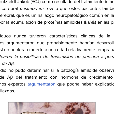
tzfeldt-Jakob (ECJ) como resultado del tratamiento infan
 cerebral 
postmortem
 reveló que estos pacientes tambié
erebral, que es un hallazgo neuropatológico común en l
r la acumulación de proteínas amiloides ß (Aß) en las pa
iduos nunca tuvieron características clínicas de la
res argumentaron que probablemente habrían desarroll
si no hubieran muerto a una edad relativamente temprana
tearon la posibilidad de
transmisión de persona a pers
n de Aβ.
dio no pudo determinar si la patología amiloide observ
 de Aβ del tratamiento con hormona de crecimiento
nos expertos 
argumentaron
 que podría haber explicaci
llazgos.