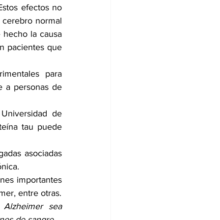
Estos efectos no 
 cerebro normal 
hecho la causa 
n pacientes que 
imentales para 
se a personas de 
 Universidad de 
teína tau puede 
gadas asociadas 
nica.
ones importantes 
er, entre otras.
Alzheimer sea 
ones de sangre.