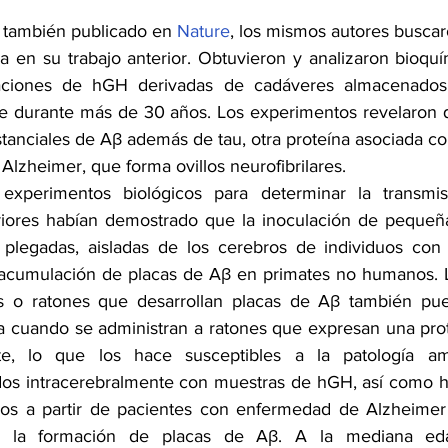
, también publicado en 
Nature
, los mismos autores buscaro
da en su trabajo anterior. Obtuvieron y analizaron bioquí
aciones de hGH derivadas de cadáveres almacenados
 durante más de 30 años. Los experimentos revelaron qu
tanciales de Aβ además de tau, otra proteína asociada co
lzheimer, que forma ovillos neurofibrilares.
experimentos biológicos para determinar la transmisi
riores habían demostrado que la inoculación de pequeña
 plegadas, aisladas de los cerebros de individuos con
 acumulación de placas de Aβ en primates no humanos. L
 o ratones que desarrollan placas de Aβ también pu
 cuando se administran a ratones que expresan una prot
e, lo que los hace susceptibles a la patología ami
ados intracerebralmente con muestras de hGH, así como 
os a partir de pacientes con enfermedad de Alzheimer 
n la formación de placas de Aβ. A la mediana edad