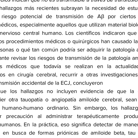
hallazgos más recientes subrayan la necesidad de estud
 riesgo potencial de transmisión de Aβ por ciertos 
édicos, especialmente aquellos que utilizan material biol
 nervioso central humano. Los científicos indicaron que
los procedimientos médicos o quirúrgicos han causado l
sonas o qué tan común podría ser adquirir la patología a
nte revisar los riesgos de transmisión de la patología am
s médicos que todavía se realizan en la actualidad,
dos en cirugía cerebral, recurrir a otras investigacione
nsmisión accidental de la ECJ, concluyeron
ue los hallazgos
no incluyen evidencia de que la 
er otra tauopatía o angiopatía amiloide cerebral, sean 
 humano-humano ordinario. Sin embargo, los hallazgo
r
precaución al administrar terapéuticamente produc
umanos. En la práctica, eso significa detectar de manera 
s en busca de formas priónicas de amiloide beta, tau y