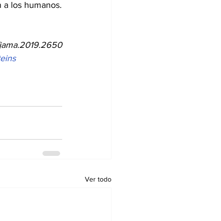
n a los humanos.
Tracy Hampton, PhD Fuente: JAMA. 2019;321(13):1243-1244. doi:10.1001/jama.2019.2650 
teins
Ver todo