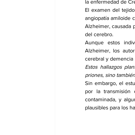
la enfermedad de Creu
El examen del tejido
angiopatía amiloide
c
dia mundial de la hipertension
Alzheimer, causada po
del cerebro.
Aunque estos indiv
Alzheimer, los auto
cerebral y demencia 
Estos hallazgos plan
priones, sino tambié
Sin embargo, el estu
por la transmisión
contaminada, y algu
plausibles para los ha