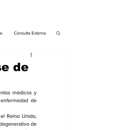
le
Consulta Externa
o 2020
Publicaciones
se de
al
entos médicos y 
a enfermedad de 
Salud Mental especial
l Reino Unido,  
 degenerativo de 