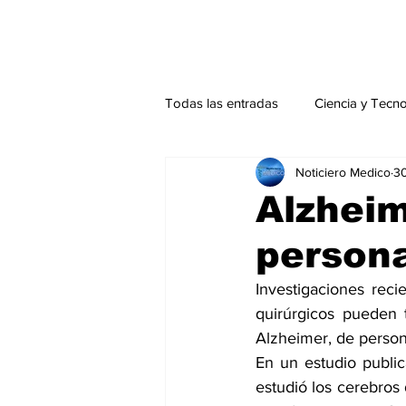
Todas las entradas
Ciencia y Tecn
Noticiero Medico
30
Actualidad
Salud Mental
Alzheim
person
Endocrinología
Actualidad es
Investigaciones rec
quirúrgicos pueden 
Consulta Externa especial
Edi
Alzheimer, de perso
En un estudio publi
estudió los cerebros 
Especiales especial
Perfiles 