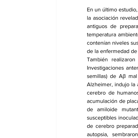
En un último estudio
la asociación revela
antiguos de prepar
temperatura ambiente
contenían niveles sus
de la enfermedad de A
También realizaron 
Investigaciones ante
semillas) de Aβ mal
Alzheimer, indujo la
cerebro de humanos
acumulación de placa
de amiloide mutant
susceptibles inocul
de cerebro preparad
autopsia, sembraro