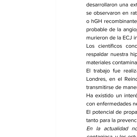
desarrollaron una ext
se observaron en ra
o hGH recombinante.
probable de la angio
murieron de la ECJ i
Los científicos co
respaldar nuestra hi
materiales contamin
El trabajo fue reali
Londres, en el Reino
transmitirse de maner
Ha existido un inter
con enfermedades neu
El potencial de propa
tanto para la preven
En la actualidad n
contagiosa, y los est