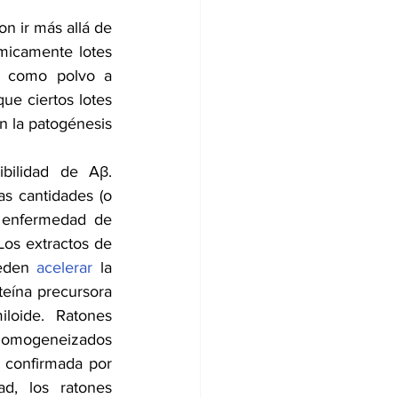
n ir más allá de 
micamente lotes 
 como polvo a 
e ciertos lotes 
n la patogénesis 
bilidad de Aβ. 
s cantidades (o 
 enfermedad de 
os extractos de 
eden 
acelerar
 la 
eína precursora 
loide. Ratones 
homogeneizados 
confirmada por 
, los ratones 