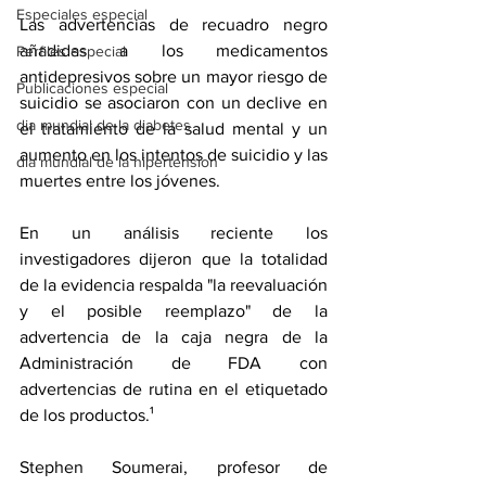
Especiales especial
Las advertencias de recuadro negro 
añadidas a los medicamentos 
Perfiles especial
antidepresivos sobre un mayor riesgo de 
Publicaciones especial
suicidio se asociaron con un declive en 
dia mundial de la diabetes
el tratamiento de la salud mental y un 
aumento en los intentos de suicidio y las 
dia mundial de la hipertension
muertes entre los jóvenes.
En un análisis reciente los 
investigadores dijeron que la totalidad 
de la evidencia respalda "la reevaluación 
y el posible reemplazo" de la 
advertencia de la caja negra de la 
Administración de FDA con 
advertencias de rutina en el etiquetado 
de los productos.¹
Stephen Soumerai, profesor de 