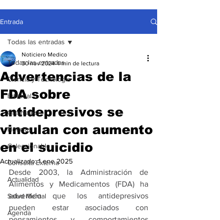
Entrada
Todas las entradas
Noticiero Medico
Todas las entradas
30 nov 2024
4 min de lectura
Advertencias de la
Ciencia y Tecnología
FDA sobre
Editorial
antidepresivos se
Gremiales
vinculan con aumento
Noticias
en el suicidio
Coleccionable
Actualizado:
1 ene 2025
Consulta Externa
Desde 2003, la Administración de 
Actualidad
Alimentos y Medicamentos (FDA) ha 
advertido que los antidepresivos 
Salud Mental
pueden estar asociados con 
Agenda
pensamientos y comportamientos 