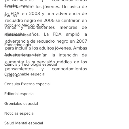
Sección especial
suicidas entre los jóvenes. Un aviso de 
la FDA en 2003 y una advertencia de 
Perfiles
recuadro negro en 2005 se centraron en 
Noticiero Médico 2020
niños y adolescentes menores de 
dieciocho años. La FDA amplió la 
Publicaciones
advertencia de recuadro negro en 2007 
Endocrinología
para incluir a los adultos jóvenes. Ambas 
Actualidad especial
advertencias tenían la intención de 
aumentar la supervisión médica de los 
Ciencia y Tecnología especial
pensamientos y comportamientos 
Coleccionable especial
suicidas.
Consulta Externa especial
Editorial especial
Gremiales especial
Noticias especial
Salud Mental especial