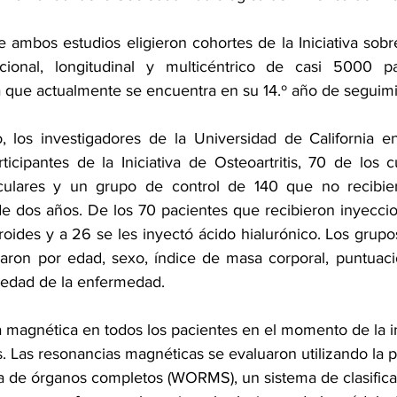
 ambos estudios eligieron cohortes de la Iniciativa sobre l
ional, longitudinal y multicéntrico de casi 5000 par
lla que actualmente se encuentra en su 14.º año de seguim
, los investigadores de la Universidad de California e
icipantes de la Iniciativa de Osteoartritis, 70 de los c
ticulares y un grupo de control de 140 que no recibier
e dos años. De los 70 pacientes que recibieron inyeccion
roides y a 26 se les inyectó ácido hialurónico. Los grupo
aron por edad, sexo, índice de masa corporal, puntuaci
avedad de la enfermedad.
a magnética en todos los pacientes en el momento de la i
. Las resonancias magnéticas se evaluaron utilizando la 
 de órganos completos (WORMS), un sistema de clasificac