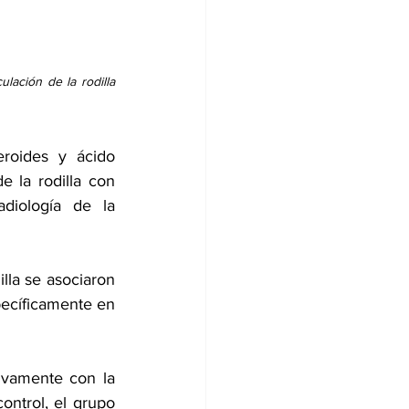
lación de la rodilla 
roides y ácido 
 la rodilla con 
diología de la 
lla se asociaron 
pecíficamente en 
ivamente con la 
ontrol, el grupo 