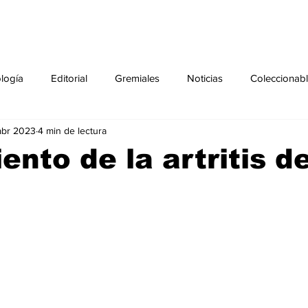
ología
Editorial
Gremiales
Noticias
Coleccionab
abr 2023
4 min de lectura
Agenda
Sección especial
Perfiles
Noticiero Médic
ento de la artritis d
pecial
Ciencia y Tecnología especial
Coleccionable especi
torial especial
Gremiales especial
Noticias especial
especial
Publicaciones especial
dia mundial de la diabetes