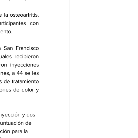
a osteoartritis, 
ticipantes con 
iento.
n San Francisco 
uales recibieron 
on inyecciones 
es, a 44 se les 
s de tratamiento 
ones de dolor y 
nyección y dos 
puntuación de 
ión para la 