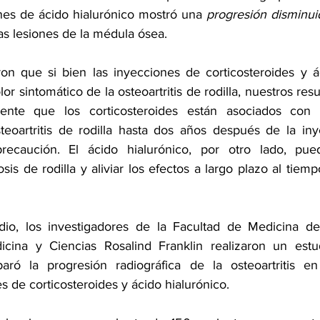
nes de ácido hialurónico mostró una 
progresión disminui
as lesiones de la médula ósea.
on que si bien las inyecciones de corticosteroides y ác
lor sintomático de la osteoartritis de rodilla, nuestros res
nte que los corticosteroides están asociados con u
osteoartritis de rodilla hasta dos años después de la in
recaución. El ácido hialurónico, por otro lado, puede
osis de rodilla y aliviar los efectos a largo plazo al tiem
io, los investigadores de la Facultad de Medicina de
cina y Ciencias Rosalind Franklin realizaron un estu
ró la progresión radiográfica de la osteoartritis en
s de corticosteroides y ácido hialurónico.