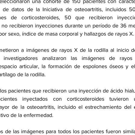
eleccionaron una cohorte de 150 pacientes con caracterís
 de datos de la Iniciativa de osteoartritis, incluidos 5
ones de corticosteroides, 50 que recibieron inyecc
 no recibieron inyecciones durante un período de 36 me
or sexo, índice de masa corporal y hallazgos de rayos X.
etieron a imágenes de rayos X de la rodilla al inicio de
investigadores analizaron las imágenes de rayos X
espacio articular, la formación de espolones óseos y e
tílago de la rodilla.
os pacientes que recibieron una inyección de ácido hialu
acientes inyectados con corticosteroides tuvieron 
yor de la osteoartritis, incluido el estrechamiento del e
intivo de la enfermedad.
 de las imágenes para todos los pacientes fueron similare