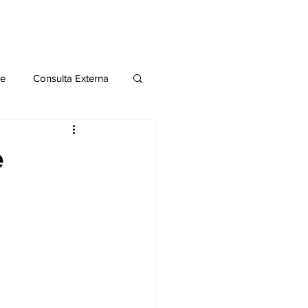
le
Consulta Externa
o 2020
Publicaciones
e
al
Salud Mental especial