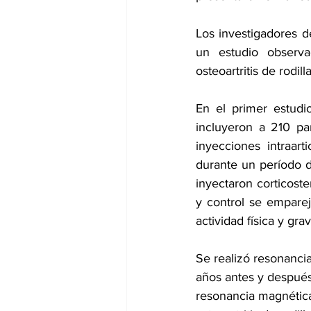
Los investigadores de
un estudio observac
osteoartritis de rodi
En el primer estudio
incluyeron a 210 part
inyecciones intraar
durante un período d
inyectaron corticoste
y control se emparej
actividad física y gr
Se realizó resonanci
años antes y después
resonancia magnética