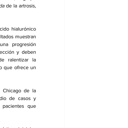
da
 de la artrosis, 
ido hialurónico 
ultados muestran 
na progresión 
yección y deben 
 ralentizar la 
po que ofrece un 
 Chicago de la 
dio de casos y 
 pacientes que 