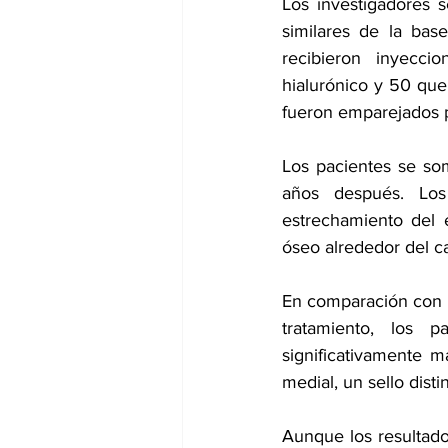
Los investigadores s
similares de la base
recibieron inyecci
hialurónico y 50 que
fueron emparejados p
Los pacientes se som
años después. Los 
estrechamiento del 
óseo alrededor del car
En comparación con l
tratamiento, los p
significativamente ma
medial, un sello dist
Aunque los resultados