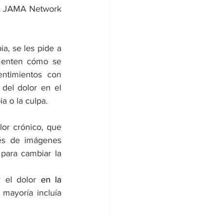
ta JAMA Network 
a, se les pide a 
menten cómo se 
ntimientos con 
del dolor en el 
a o la culpa.
or crónico, que 
és de imágenes 
para cambiar la 
 el dolor 
en 
la 
mayoría incluía 