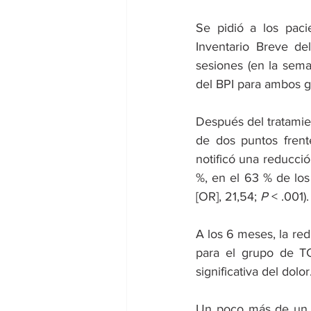
Se pidió a los paci
Inventario Breve de
sesiones (en la sema
del BPI para ambos g
Después del tratamie
de dos puntos frent
notificó una reducció
%, en el 63 % de los
[OR], 21,54; 
P
 < .001).
A los 6 meses, la re
para el grupo de T
significativa del dolor
Un poco más de un t