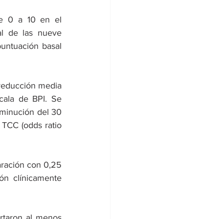
e 0 a 10 en el 
al de las nueve 
untuación basal 
reducción media 
ala de BPI. Se 
sminución del 30 
TCC (odds ratio 
ración con 0,25 
n clínicamente 
taron al menos 