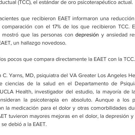
ductual (TCC), el estándar de oro psicoterapéutico actual.
pacientes que recibieron EAET informaron una reducción
 comparación con el 17% de los que recibieron TCC. El 
n mostró que las personas con 
depresión
 y ansiedad re
EAET, un hallazgo novedoso.
 los pocos que compara directamente la EAET con la TCC.
 C. Yarns, MD, psiquiatra del VA Greater Los Angeles He
de ciencias de la salud en el Departamento de Psiquiat
UCLA Health, investigador del estudio, la mayoría de l
nsideran la psicoterapia en absoluto. Aunque a los pa
n la medicación para el dolor y otras comorbilidades dur
ET tuvieron mayores mejoras en el dolor, la depresión y 
 se debió a la EAET.