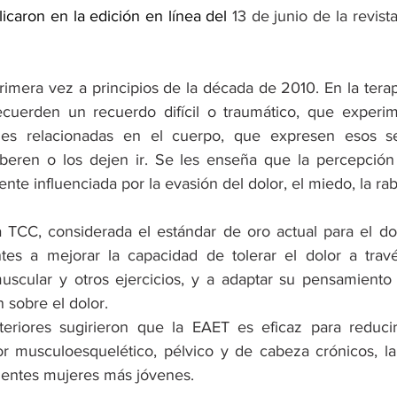
licaron en la edición en línea del
 13 de junio de la revis
rimera vez a principios de la década de 2010. En la terapi
ecuerden un recuerdo difícil o traumático, que experi
nes relacionadas en el cuerpo, que expresen esos se
iberen o los dejen ir. Se les enseña que la percepción 
nte influenciada por la evasión del dolor, el miedo, la rabi
a TCC, considerada el estándar de oro actual para el dol
tes a mejorar la capacidad de tolerar el dolor a trav
muscular y otros ejercicios, y a adaptar su pensamiento 
 sobre el dolor.
eriores sugirieron que la EAET es eficaz para reducir
or musculoesquelético, pélvico y de cabeza crónicos, la 
ientes mujeres más jóvenes.