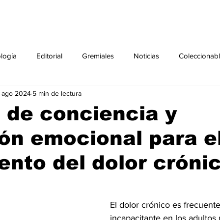
ología
Editorial
Gremiales
Noticias
Coleccionab
 ago 2024
5 min de lectura
Agenda
Sección especial
Perfiles
Noticiero Médic
 de conciencia y
ón emocional para e
pecial
Ciencia y Tecnología especial
Coleccionable especi
ento del dolor cróni
torial especial
Gremiales especial
Noticias especial
El dolor crónico es frecuente
especial
Publicaciones especial
dia mundial de la diabetes
incapacitante en los adultos 