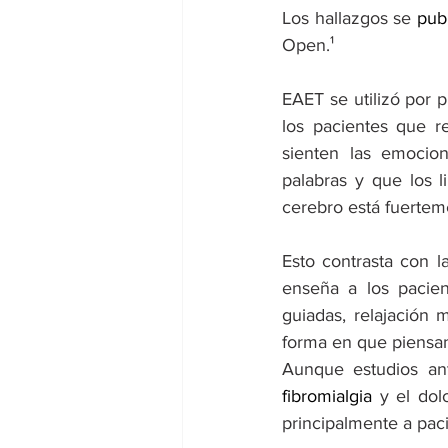
Los hallazgos se 
pub
Open.¹
EAET se utilizó por p
los pacientes que r
sienten las emocio
palabras y que los l
cerebro está fuerteme
Esto contrasta con l
enseña a los pacien
guiadas, relajación 
forma en que piensan
Aunque estudios ant
fibromialgia
 y el dol
principalmente a pac