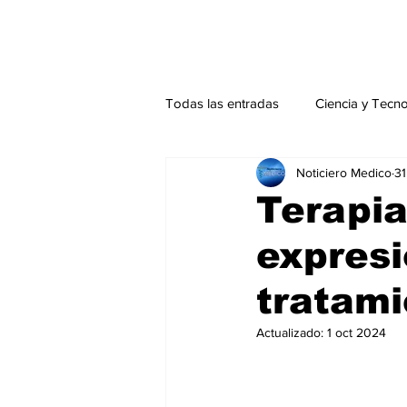
Todas las entradas
Ciencia y Tecn
Noticiero Medico
31
Actualidad
Salud Mental
Terapia
expresi
Endocrinología
Actualidad es
tratami
Consulta Externa especial
Edi
Actualizado:
1 oct 2024
Especiales especial
Perfiles 