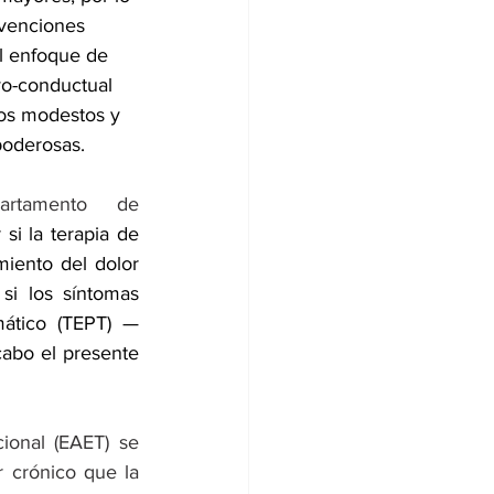
rvenciones 
l enfoque de 
ivo-conductual 
ios modestos y 
poderosas.
artamento de 
 si la terapia de 
iento del dolor 
i los síntomas 
mático (TEPT) —
abo el presente 
onal (EAET) se 
 crónico que la 