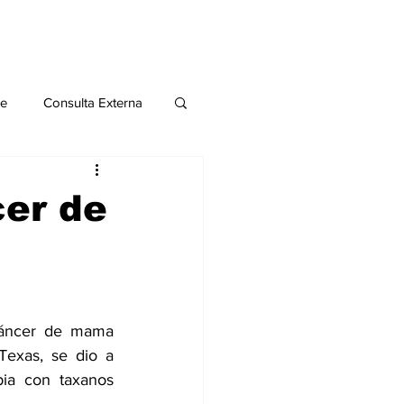
le
Consulta Externa
o 2020
Publicaciones
cer de
al
Salud Mental especial
cáncer de mama 
Texas, se dio a 
ia con taxanos 