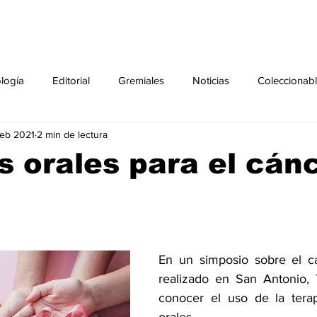
ología
Editorial
Gremiales
Noticias
Coleccionab
feb 2021
2 min de lectura
Agenda
Sección especial
Perfiles
Noticiero Médic
 orales para el cán
pecial
Ciencia y Tecnología especial
Coleccionable especi
torial especial
Gremiales especial
Noticias especial
En un simposio sobre el 
realizado en San Antonio, 
conocer el uso de la terap
especial
Publicaciones especial
dia mundial de la diabetes