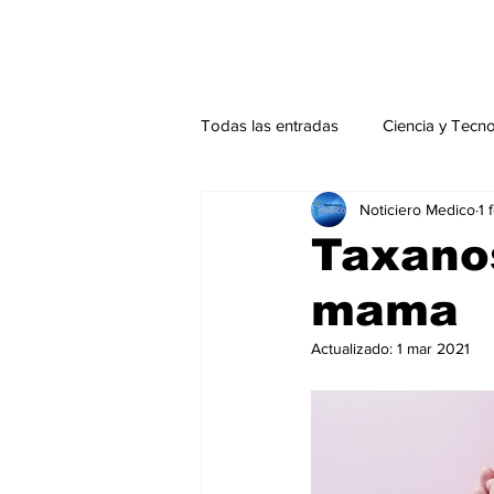
Todas las entradas
Ciencia y Tecn
Noticiero Medico
1 
Actualidad
Salud Mental
Taxanos
mama
Endocrinología
Actualidad es
Actualizado:
1 mar 2021
Consulta Externa especial
Edi
Especiales especial
Perfiles 