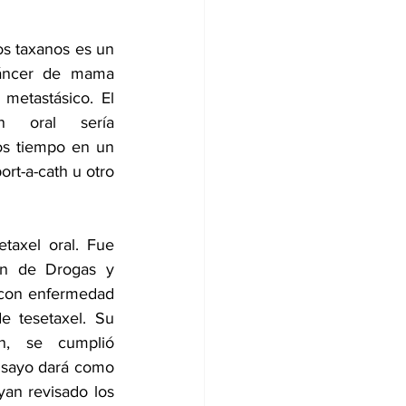
s taxanos es un 
cáncer de mama 
metastásico. El 
n oral sería 
os tiempo en un 
rt-a-cath u otro 
taxel oral. Fue 
ón de Drogas y 
 con enfermedad 
e tesetaxel. Su 
ón, se cumplió 
nsayo dará como 
an revisado los 