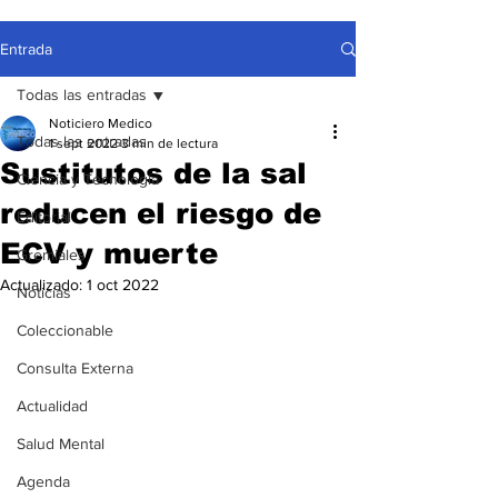
Entrada
Todas las entradas
Noticiero Medico
Todas las entradas
1 sept 2022
3 min de lectura
Sustitutos de la sal
Ciencia y Tecnología
reducen el riesgo de
Editorial
ECV y muerte
Gremiales
Actualizado:
1 oct 2022
Noticias
Coleccionable
Consulta Externa
Actualidad
Salud Mental
Agenda