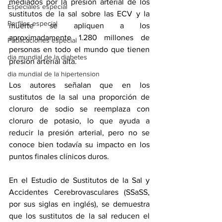
mediados por la presión arterial de los 
Especiales especial
sustitutos de la sal sobre las ECV y la 
Perfiles especial
muerte se apliquen a los 
aproximadamente 1.280 millones de 
Publicaciones especial
personas en todo el mundo que tienen 
dia mundial de la diabetes
presión arterial alta. 
dia mundial de la hipertension
Los autores señalan que en los 
sustitutos de la sal una proporción de 
cloruro de sodio se reemplaza con 
cloruro de potasio
, lo que ayuda a 
reducir la presión arterial, pero no se 
conoce bien todavía su impacto en los 
puntos finales clínicos duros. 
En el Estudio de Sustitutos de la Sal y 
Accidentes Cerebrovasculares (SSaSS, 
por sus siglas en inglés), se demuestra 
que los sustitutos de la sal reducen el 