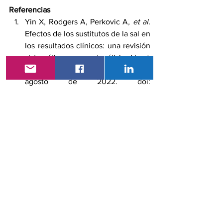
Referencias
Yin X, Rodgers A, Perkovic A
, et al. 
Efectos de los sustitutos de la sal en 
los resultados clínicos: una revisión 
sistemática y un metanálisis. 
Heart, 
Publicado en línea Primero: 09 de 
agosto de 2022. doi: 
10.1136/heartjnl-2022-321332
Bruce Neal, M.B., Ch.B., Ph.D., 
Yangfeng Wu, M.D., Ph.D., 
Xiangxian Feng, Ph.D., Ruijuan 
Zhang, M.Sc., Yuhong Zhang, 
M.Med., et all. Efecto de la 
sustitución de sal en los eventos 
cardiovasculares y la muerte. 
N Engl 
J Med 2021; 385:1067-1077
DOI: 10.1056/NEJMoa2105675.