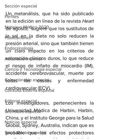
Sección especial
Un metanálisis, que ha sido publicado 
Perfiles
en la edición en línea de la revista
 Heart
Noticiero Médico 2020
de agosto
,¹ 
sugiere que los sustitutos de 
la sal en la dieta no solo reducen la 
Publicaciones
presión arterial, sino que también tienen 
Endocrinología
un claro impacto en los criterios de 
valoración clínicos duros, lo que reduce 
Actualidad especial
el riesgo de 
infarto de miocardio
 (IM), 
Ciencia y Tecnología especial
accidente cerebrovascular
, muerte por 
Coleccionable especial
todas las causas y enfermedad 
cardiovascular (ECV).
Consulta Externa especial
Editorial especial
Los investigadores, pertenecientes la 
Universidad Médica de Harbin, Harbin, 
Gremiales especial
China, y el Instituto George para la Salud 
Noticias especial
Global, Sydney, Australia, indican que es 
Salud Mental especial
probable que los efectos protectores 