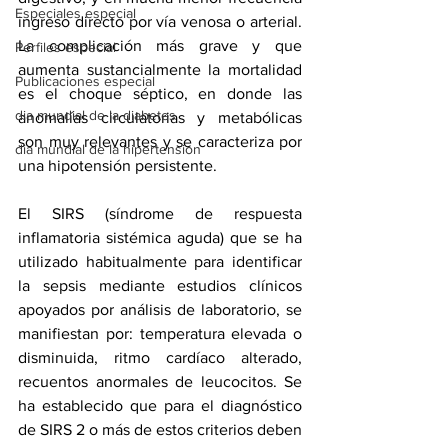
Especiales especial
ingreso directo por vía venosa o arterial.  
La complicación más grave y que 
Perfiles especial
aumenta sustancialmente la mortalidad 
Publicaciones especial
es el choque séptico, en donde las 
dia mundial de la diabetes
anomalías circulatorias y metabólicas 
son muy relevantes y se caracteriza por 
dia mundial de la hipertension
una hipotensión persistente.
El SIRS (síndrome de respuesta 
inflamatoria sistémica aguda) que se ha 
utilizado habitualmente para identificar 
la sepsis mediante estudios clínicos 
apoyados por análisis de laboratorio, se 
manifiestan por: temperatura elevada o 
disminuida, ritmo cardíaco alterado, 
recuentos anormales de leucocitos. Se 
ha establecido que para el diagnóstico 
de SIRS 2 o más de estos criterios deben 