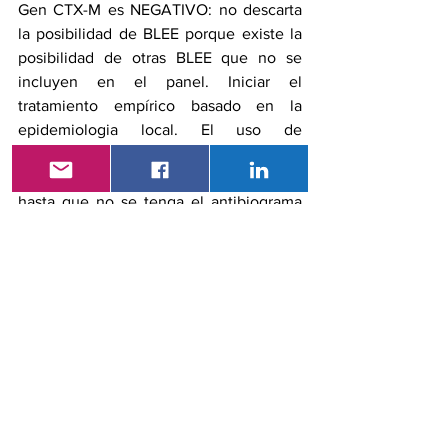
Gen CTX-M es NEGATIVO: no descarta 
la posibilidad de BLEE porque existe la 
posibilidad de otras BLEE que no se 
incluyen en el panel. Iniciar el 
tratamiento empírico basado en la 
epidemiologia local. El uso de 
piperacilina/tazobactam será decisión 
médica. No se recomienda ceftriaxone 
hasta que no se tenga el antibiograma 
final (Clin Infect Dis. 2021 Apr 
8;72(7):1109-1116)
Si el germen identificado con panel 
FilmArray BCID-2 es 
P. aeruginosa
 y 
genes de carbapenemasas NEGATIVOS 
el tratamiento podría ser el 
betalactámico que se escogerá de 
acuerdo con epidemiología local entre: 
Piperacilina Tazobactam, cefepime, 