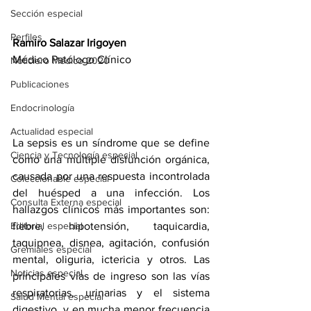
Sección especial
Perfiles
Ramiro Salazar Irigoyen
Médico Patólogo Clínico
Noticiero Médico 2020
Publicaciones
Endocrinología
Actualidad especial
La sepsis es un síndrome que se define 
Ciencia y Tecnología especial
como una múltiple disfunción orgánica, 
causada por una respuesta incontrolada 
Coleccionable especial
del huésped a una infección. Los 
Consulta Externa especial
hallazgos clínicos más importantes son: 
Editorial especial
fiebre, hipotensión, taquicardia, 
taquipnea, disnea, agitación, confusión 
Gremiales especial
mental, oliguria, ictericia y otros. Las 
Noticias especial
principales vías de ingreso son las vías 
respiratorias, urinarias y el sistema 
Salud Mental especial
digestivo, y en mucha menor frecuencia 