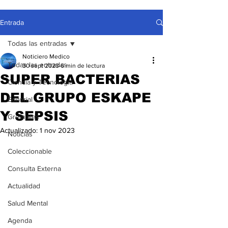
Entrada
Todas las entradas
Noticiero Medico
Todas las entradas
30 sept 2023
6 min de lectura
SUPER BACTERIAS
Ciencia y Tecnología
DEL GRUPO ESKAPE
Editorial
Y SEPSIS
Gremiales
Actualizado:
1 nov 2023
Noticias
Coleccionable
Consulta Externa
Actualidad
Salud Mental
Agenda