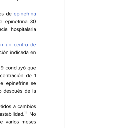
os de 
epinefrina
e epinefrina 30 
 hospitalaria 
n un centro de 
ión indicada en 
19 concluyó que 
centración de 1 
e epinefrina se 
 después de la 
tidos a cambios 
abilidad.¹¹ No 
e varios meses 