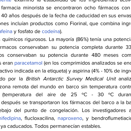
farmacia minorista se encontraron ocho fármacos con
y 40 años después de la fecha de caducidad en sus envases
ones incluían productos como Fiorinal, que combina ingre
afeína
 y fosfato de 
codeína
).
is químicos rigurosos. La mayoría (86%) tenía una poten
ármacos conservaban su potencia completa durante 3
os conservaban su potencia durante 480 meses com
 eran 
paracetamol
 (en los comprimidos analizados se enc
ctivo indicada en la etiqueta) y aspirina (4% - 10% de ingr
ado por la 
British Antarctic Survey Medical Unit
 anali
 zona remota del mundo en barco sin temperatura contro
s (temperatura del aire de 25 ºC - 30 ºC duran
después se transportaron los fármacos del barco a la b
bajo del punto de congelación. Los investigadores an
nifedipina
, flucloxacilina, 
naproxeno
, y bendroflumetiaci
 ya caducados. Todos permanecían estables.