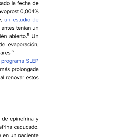
ado la fecha de 
ravoprost 0,004% 
, 
un estudio de 
antes tenían un 
efecto en los pacientes, equiparable al de quienes usaban un producto recién abierto.⁵ Un 
de evaporación, 
ares.⁶ 
l programa SLEP 
 más prolongada 
l renovar estos 
de epinefrina y 
frina caducado. 
 en un paciente 