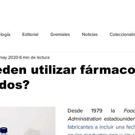
ología
Editorial
Gremiales
Noticias
Coleccionab
 may 2020
6 min de lectura
Agenda
Sección especial
Perfiles
Noticiero Médic
den utilizar fármac
dos?
pecial
Ciencia y Tecnología especial
Coleccionable especi
torial especial
Gremiales especial
Noticias especial
Desde 1979 la 
Foo
Administration
 estadounide
fabricantes a incluir una fe
especial
Publicaciones especial
dia mundial de la diabetes