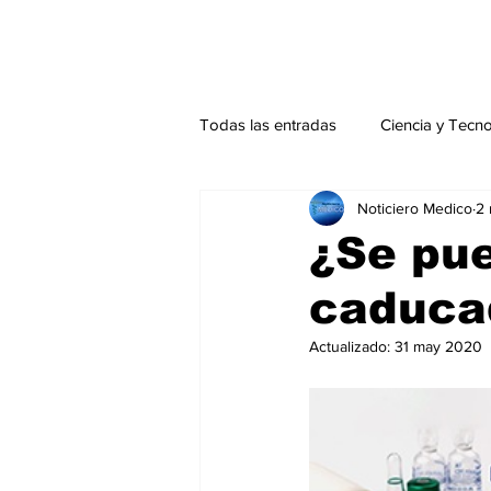
Todas las entradas
Ciencia y Tecn
Noticiero Medico
2
Actualidad
Salud Mental
¿Se pue
caduca
Endocrinología
Actualidad es
Actualizado:
31 may 2020
Consulta Externa especial
Edi
Especiales especial
Perfiles 