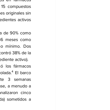
 15 compuestos 
 originales sin 
dientes activos 
cia de 90% como 
36 meses como 
o mínimo. Dos 
ontró 38% de la 
ediente activo).
zó
los fármacos 
lada.⁴ El barco 
te 3 semanas 
ase, a menudo a 
alizaron cinco 
da) sometidos a 