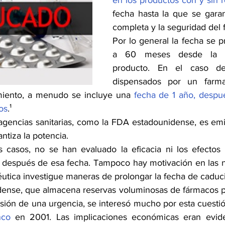
en los productos con y sin 
fecha hasta la que se garant
completa y la seguridad del 
Por lo general la fecha se p
a 60 meses desde la fab
producto. En el caso de
dispensados por un farma
iento, a menudo se incluye una 
fecha de 1 año, despué
os
.¹ 
 agencias sanitarias, como la FDA estadounidense, es emit
ntiza la potencia. 
 casos, no se han evaluado la eficacia ni los efectos 
, después de esa fecha. Tampoco hay motivación en las 
tica investigue maneras de prolongar la fecha de caduc
idense, que almacena reservas voluminosas de fármacos pa
evisión de una urgencia, se interesó mucho por esta cuesti
nco
 en 2001. Las implicaciones económicas eran evide