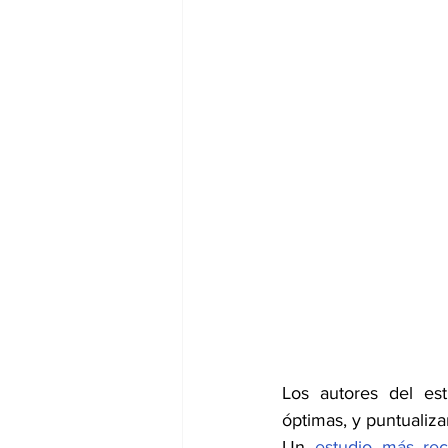
Los autores del es
óptimas, y puntualiza
Un 
estudio más rec