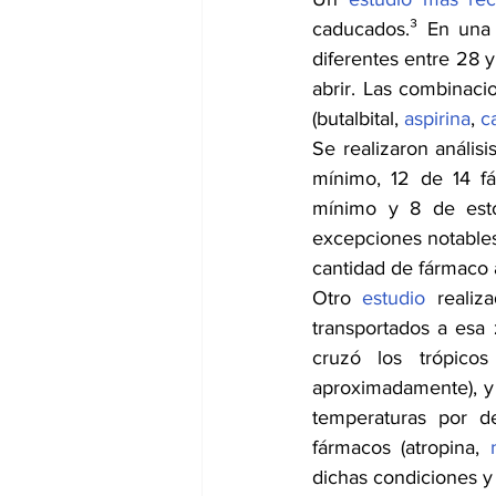
caducados.³ En una 
diferentes entre 28 
abrir. Las combinaci
(butalbital, 
aspirina
, 
c
Se realizaron anális
mínimo, 12 de 14 f
mínimo y 8 de est
excepciones notables
cantidad de fármaco a
Otro 
estudio
 realiz
transportados a esa
cruzó los trópico
aproximadamente), y 
temperaturas por de
fármacos (atropina, 
dichas condiciones y