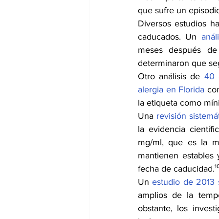
que sufre un episodi
Diversos estudios h
caducados. Un 
anál
meses después de 
determinaron que seg
Otro análisis de 
40 
alergia en Florida
 co
la etiqueta como mí
Una 
revisión sistemá
la evidencia científ
mg/ml, que es la má
mantienen estables 
fecha de caducidad.¹⁰
Un 
estudio de 2013
amplios de la tempe
obstante, los inves