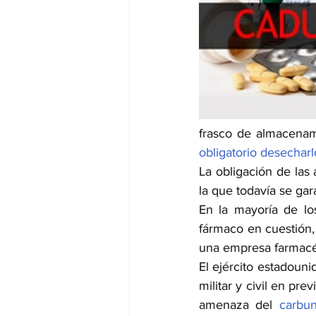
dia mundial de la hipertension
frasco de almacenam
obligatorio desecharl
La obligación de las
la que todavía se gara
En la mayoría de los
fármaco en cuestión
una empresa farmacéu
El ejército estadoun
militar y civil en pr
amenaza del 
carbu