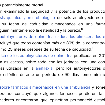
o potencialmente mortal.
an examinado la seguridad y la potencia de los product
isis químico y microbiológico
 de seis autoinyectores d
su fecha de caducidad almacenados en una farmacia
uían manteniendo la esterilidad y la pureza.⁸ 
autoinyectores de epinefrina caducados almacenados e
ncluyó que todos contenían más de 80% de la concentrac
nimo 25 meses después de su fecha de caducidad.⁹ 
tica de los autoinyectores de epinefrina
 publicada en 20
ica es escasa, sobre todo con las jeringas con una con
s utilizada en la 
anafilaxia
, pero los autoinyectores d
y estériles durante un periodo de 90 días como mínimo
 
 sobre fármacos almacenados en una ambulancia
 y some
ratura concluyó que algunos fármacos perdieron la est
tigadores encontraron que epinefrina permaneció establ