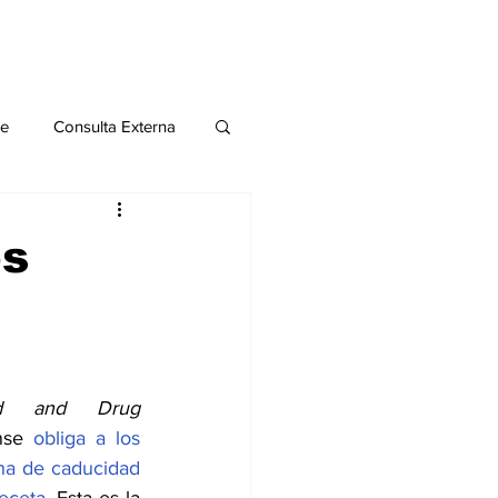
le
Consulta Externa
o 2020
Publicaciones
os
al
Salud Mental especial
d and Drug 
nse 
obliga a los 
cha de caducidad 