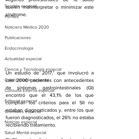
Sección especial
suelen malinterpretar o minimizar este 
síndrome.
Perfiles
Noticiero Médico 2020
Publicaciones
Endocrinología
Actualidad especial
Ciencia y Tecnología especial
Un 
estudio
 de 2017,¹ que involucró a 
Coleccionable especial
casi 2000 pacientes con antecedentes 
de síntomas gastrointestinales (GI) 
Consulta Externa especial
encontró que el 43,1% de los que 
Editorial especial
cumplían los criterios para el SII no 
estaban diagnosticados y, entre los que 
Gremiales especial
fueron diagnosticados, el 26% no estaba 
Noticias especial
recibiendo tratamiento.
Salud Mental especial