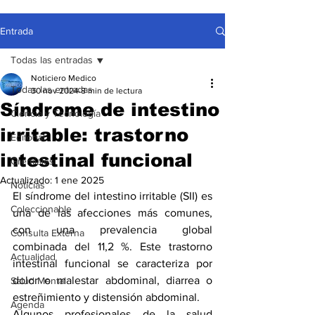
Entrada
Todas las entradas
Noticiero Medico
Todas las entradas
30 nov 2024
8 min de lectura
Síndrome de intestino
Ciencia y Tecnología
irritable: trastorno
Editorial
intestinal funcional
Gremiales
Actualizado:
1 ene 2025
Noticias
El síndrome del intestino irritable (SII) es 
Coleccionable
una de las afecciones más comunes, 
con una 
prevalencia global 
Consulta Externa
combinada
 del 11,2 %. Este trastorno 
Actualidad
intestinal funcional se caracteriza por 
dolor o malestar abdominal, diarrea o 
Salud Mental
estreñimiento y distensión abdominal.
Agenda
Algunos profesionales de la salud 