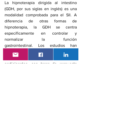
La hipnoterapia dirigida al intestino 
(GDH, por sus siglas en inglés) es una 
modalidad comprobada para el SII. A 
diferencia de otras formas de 
hipnoterapia, la GDH se centra 
específicamente en controlar y 
normalizar la función 
gastrointestinal. 
Los estudios
 han 
demostrado una reducción de ≥ 30 % en 
el dolor abdominal en dos tercios de los 
participantes, con tasas de respuesta 
generales de hasta el 85 %.⁶ Se 
puede 
administrar
 en un entorno 
individual o grupal o a través de 
un 
teléfono inteligente
 .
Varios estudios recomiendan la terapia 
basada en la atención plena (MBT, por 
sus siglas en inglés) para el síndrome del 