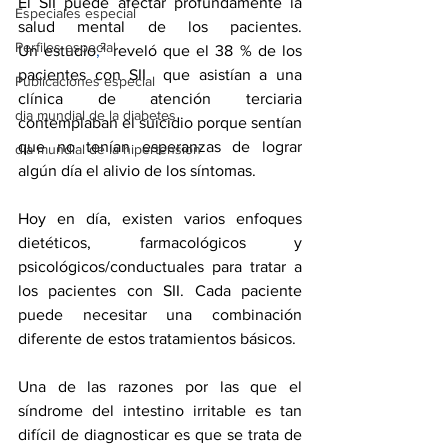
El SII puede afectar profundamente la 
Especiales especial
salud mental de los pacientes. 
Perfiles especial
Un 
estudio
,
² reveló que el 38 % de los 
pacientes con SII  que asistían a una 
Publicaciones especial
clínica de atención terciaria 
dia mundial de la diabetes
contemplaban el suicidio porque sentían 
que no tenían esperanzas de lograr 
dia mundial de la hipertension
algún día el alivio de los síntomas.
Hoy en día, existen varios enfoques 
dietéticos, farmacológicos y 
psicológicos/conductuales para tratar a 
los pacientes con SII. Cada paciente 
puede necesitar una combinación 
diferente de estos tratamientos básicos.
Una de las razones por las que el 
síndrome del intestino irritable es tan 
difícil de diagnosticar es que se trata de 