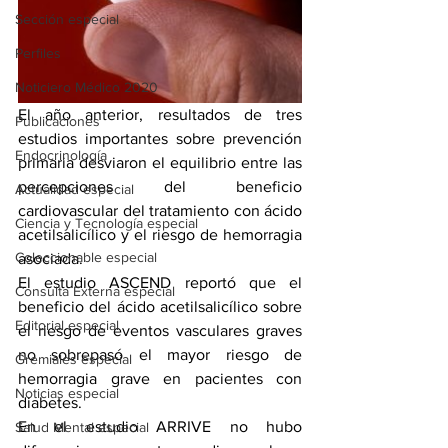
Sección especial
Perfiles
Noticiero Médico 2020
El año anterior, resultados de tres 
Publicaciones
estudios importantes sobre prevención 
Endocrinología
primaria desviaron el equilibrio entre las 
percepciones del beneficio 
Actualidad especial
cardiovascular del tratamiento con ácido 
Ciencia y Tecnología especial
acetilsalicílico y el riesgo de hemorragia 
Coleccionable especial
asociada. 
El estudio ASCEND reportó que el 
Consulta Externa especial
beneficio del ácido acetilsalicílico sobre 
Editorial especial
el riesgo de eventos vasculares graves 
no sobrepasó el mayor riesgo de 
Gremiales especial
hemorragia grave en pacientes con 
Noticias especial
diabetes.
En el estudio ARRIVE no hubo 
Salud Mental especial