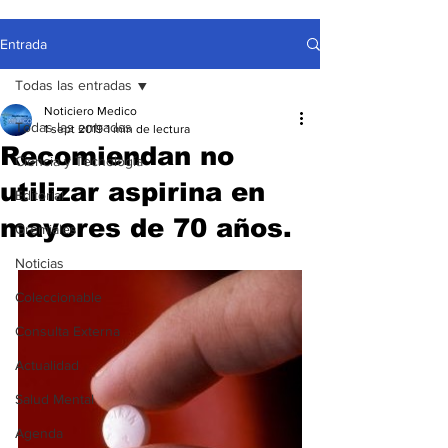
Entrada
Todas las entradas
Noticiero Medico
Todas las entradas
1 sept 2019
1 min de lectura
Recomiendan no
Ciencia y Tecnología
utilizar aspirina en
Editorial
mayores de 70 años.
Gremiales
Noticias
Coleccionable
Consulta Externa
Actualidad
Salud Mental
Agenda