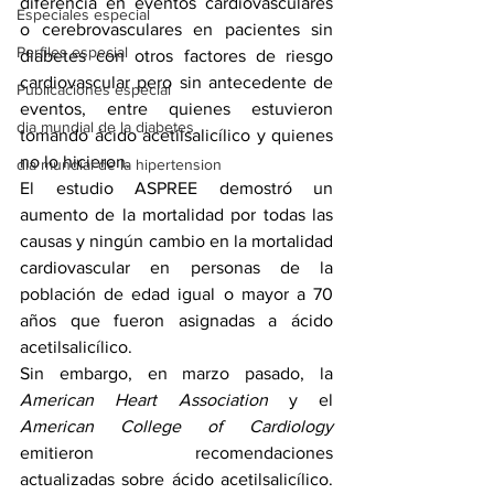
diferencia en eventos cardiovasculares 
Especiales especial
o cerebrovasculares en pacientes sin 
Perfiles especial
diabetes con otros factores de riesgo 
cardiovascular pero sin antecedente de 
Publicaciones especial
eventos, entre quienes estuvieron 
dia mundial de la diabetes
tomando ácido acetilsalicílico y quienes 
no lo hicieron.
dia mundial de la hipertension
El estudio ASPREE demostró un 
aumento de la mortalidad por todas las 
causas y ningún cambio en la mortalidad 
cardiovascular en personas de la 
población de edad igual o mayor a 70 
años que fueron asignadas a ácido 
acetilsalicílico.
Sin embargo, en marzo pasado, la 
American Heart Association
 y el 
American College of Cardiology
emitieron recomendaciones 
actualizadas sobre ácido acetilsalicílico. 