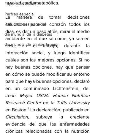
la salud cardiometabólica.
Especiales especial
Perfiles especial
La manera de tomar decisiones 
Publicaciones especial
saludables para el corazón todos los 
días, es dar un paso atrás, mirar el medio 
dia mundial de la diabetes
ambiente en el que se come, ya sea en 
dia mundial de la hipertension
casa, en el trabajo, durante la 
interacción social, y luego identificar 
cuáles son las mejores opciones. Si no 
hay buenas opciones, hay que pensar 
en cómo se puede modificar su entorno 
para que haya buenas opciones, declaró 
en un comunicado Lichtenstein, del 
J
ean Mayer USDA Human Nutrition 
Research Center
 en la 
Tufts University
en Boston.¹ La declaración, 
publicada
 en 
Circulation
, subraya la creciente 
evidencia de que las enfermedades 
crónicas relacionadas con la nutrición 