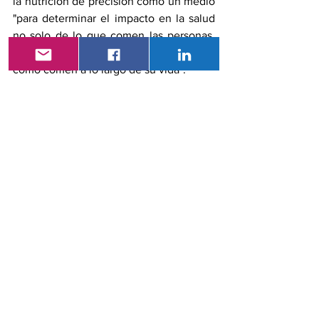
la nutrición de precisión como un medio 
"para determinar el impacto en la salud 
no solo de lo que comen las personas, 
sino también de por qué, cuándo y 
cómo comen a lo largo de su vida".
La nutrición de precisión puede 
proporcionar dietas personalizadas para 
la prevención de las enfermedades 
cardiovasculares. Pero el "entorno 
alimenticio", a menudo condicionado 
por "desinformación nutricional 
desenfrenada" a través de prácticas y 
políticas locales, estatales y federales, 
puede impedir la adopción de patrones 
dietéticos saludables para el corazón. 
Factores como la comercialización 
selectiva de alimentos (por ejemplo: de 
alimentos y bebidas procesados en 