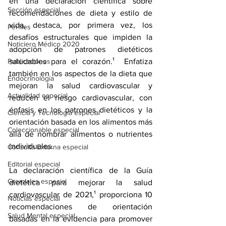
en una declaración científica sobre 
Sección especial
recomendaciones de dieta y estilo de 
vida, destaca, por primera vez, los 
Perfiles
desafíos estructurales que impiden la 
Noticiero Médico 2020
adopción de patrones dietéticos 
Publicaciones
saludables para el corazón.¹  Enfatiza 
también en los aspectos de la dieta que 
Endocrinología
mejoran la salud cardiovascular y 
Actualidad especial
reducen el 
riesgo cardiovascular
, con 
énfasis en los patrones dietéticos y la 
Ciencia y Tecnología especial
orientación basada en los alimentos más 
Coleccionable especial
allá de nombrar alimentos o nutrientes 
individuales.
Consulta Externa especial
Editorial especial
La declaración científica de la Guía 
Gremiales especial
dietética para mejorar la salud 
cardiovascular de 2021,¹ proporciona 10 
Noticias especial
recomendaciones de orientación 
Salud Mental especial
basadas en la evidencia para promover 