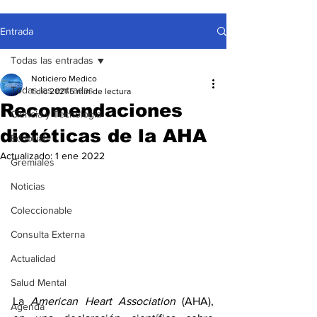
Entrada
Todas las entradas
Noticiero Medico
Todas las entradas
1 dic 2021
5 min de lectura
Recomendaciones
Ciencia y Tecnología
dietéticas de la AHA
Editorial
Actualizado:
1 ene 2022
Gremiales
Noticias
Coleccionable
Consulta Externa
Actualidad
Salud Mental
La 
American Heart Association
 (AHA), 
Agenda