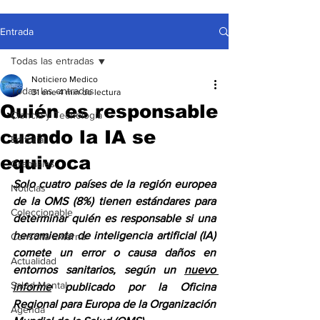
Entrada
Todas las entradas
Noticiero Medico
Todas las entradas
31 ene
4 min de lectura
Quién es responsable
Ciencia y Tecnología
cuando la IA se
Editorial
equivoca
Gremiales
Solo cuatro países de la región europea 
Noticias
de la OMS (8%) tienen estándares para 
Coleccionable
determinar quién es responsable si una 
herramienta de inteligencia artificial (IA) 
Consulta Externa
comete un error o causa daños en 
Actualidad
entornos sanitarios, según un 
nuevo 
Salud Mental
informe
 publicado por la Oficina 
Regional para Europa de la Organización 
Agenda