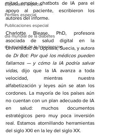
mitad emplea chatbots de IA para el 
Especiales especial
apoyo al paciente, escribieron los 
Perfiles especial
autores del informe.
Publicaciones especial
Charlotte Blease, PhD, profesora 
dia mundial de la diabetes
asociada de salud digital en la 
dia mundial de la hipertension
Universidad de Uppsala, Suecia, y autora 
de 
Dr Bot: Por qué los médicos pueden 
fallarnos — y cómo la IA podría salvar 
vidas, 
dijo que la IA avanza a toda 
velocidad, mientras nuestra 
alfabetización y leyes aún se atan los 
cordones. La mayoría de los países aún 
no cuentan con un plan adecuado de IA 
en salud: muchos documentos 
estratégicos pero muy poca inversión 
real. Estamos atornillando herramientas 
del siglo XXI en la ley del siglo XX.