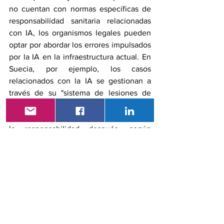
no cuentan con normas específicas de 
responsabilidad sanitaria relacionadas 
con IA, los organismos legales pueden 
optar por abordar los errores impulsados 
por la IA en la infraestructura actual. En 
Suecia, por ejemplo, los casos 
relacionados con la IA se gestionan a 
través de su "sistema de lesiones de 
pacientes sin culpa", que compensa 
primero a los pacientes y se encarga de 
la responsabilidad después, según 
Blease. Algo que creo que debe 
enfatizarse: esta caja negra de 
responsabilidad no es mucho mejor en 
medicina sin IA. Hay muy poca 
responsabilidad o admisión cuando 
ocurren errores en la sanidad, y con 
frecuencia ocurren debido a errores 