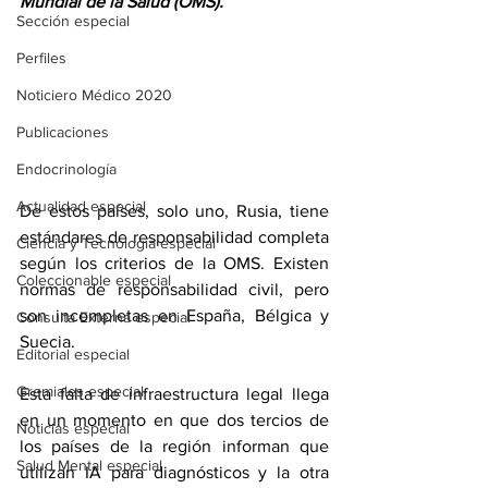
Mundial de la Salud (OMS).
Sección especial
Perfiles
Noticiero Médico 2020
Publicaciones
Endocrinología
Actualidad especial
De estos países, solo uno, Rusia, tiene 
estándares de responsabilidad completa 
Ciencia y Tecnología especial
según los criterios de la OMS. Existen 
Coleccionable especial
normas de responsabilidad civil, pero 
son incompletas en España, Bélgica y 
Consulta Externa especial
Suecia.
Editorial especial
Gremiales especial
Esta falta de infraestructura legal llega 
en un momento en que dos tercios de 
Noticias especial
los países de la región informan que 
Salud Mental especial
utilizan IA para diagnósticos y la otra 