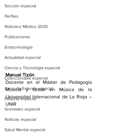
Sección especial
Perfiles
Noticiero Médico 2020
Publicaciones
Endocrinología
Actualidad especial
Ciencia y Tecnología especial
Manuel Tizón
Coleccionable especial
Docente en el Máster de Pedagogía 
Consulta Externa especial
Musical y Grado en Música de la 
Universidad Internacional de La Rioja – 
Editorial especial
UNIR
Gremiales especial
Noticias especial
Salud Mental especial