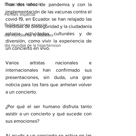
Especiales especial
Tras dos años de pandemia y con la 
implementación de las vacunas contra el 
Perfiles especial
covid-19, en Ecuador se han relajado las 
Publicaciones especial
medidas de bioseguridad y la ciudadanía 
retoma actividades culturales y de 
dia mundial de la diabetes
diversión, como vivir la experiencia de 
dia mundial de la hipertension
un concierto en vivo. 
Varios artistas nacionales e 
internacionales han confirmado sus 
presentaciones, sin duda, una gran 
noticia para los fans que anhelan volver 
a un concierto. 
¿Por qué el ser humano disfruta tanto 
asistir a un concierto y qué sucede con 
sus emociones? 
Al acudir a un concierto se activa en las 