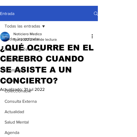
Entrada
Todas las entradas
Noticiero Medico
Todas las entradas
1 jul 2022
2 min de lectura
¿QUÉ OCURRE EN EL
Ciencia y Tecnología
CEREBRO CUANDO
Editorial
SE ASISTE A UN
Gremiales
CONCIERTO?
Noticias
Actualizado:
31 jul 2022
Coleccionable
Consulta Externa
Actualidad
Salud Mental
Agenda