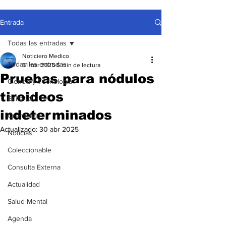
Entrada
Todas las entradas
Noticiero Medico
Todas las entradas
31 mar 2025
5 min de lectura
Pruebas para nódulos
Ciencia y Tecnología
tiroideos
Editorial
indeterminados
Gremiales
Actualizado:
30 abr 2025
Noticias
Coleccionable
Consulta Externa
Actualidad
Salud Mental
Agenda