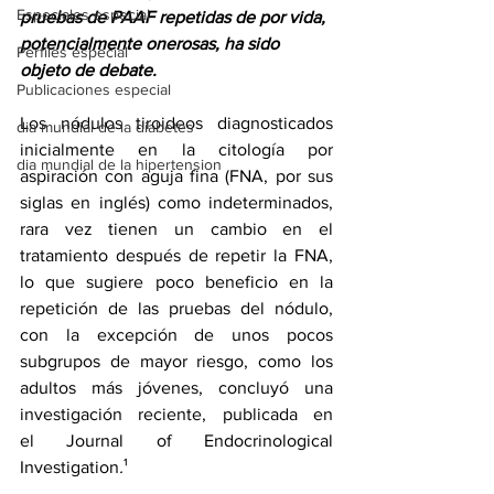
Especiales especial
pruebas de PAAF repetidas de por vida, 
potencialmente onerosas, ha sido 
Perfiles especial
objeto de debate.
Publicaciones especial
Los nódulos tiroideos diagnosticados 
dia mundial de la diabetes
inicialmente en la citología por 
dia mundial de la hipertension
aspiración con aguja fina (FNA, por sus 
siglas en inglés) como indeterminados, 
rara vez tienen un cambio en el 
tratamiento después de repetir la FNA, 
lo que sugiere poco beneficio en la 
repetición de las pruebas del nódulo, 
con la excepción de unos pocos 
subgrupos de mayor riesgo, como los 
adultos más jóvenes, concluyó una 
investigación reciente, publicada en 
el Journal of Endocrinological 
Investigation
.
¹