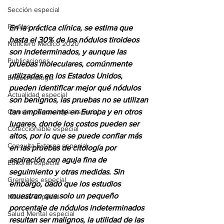
Sección especial
Perfiles
En la práctica clínica, se estima que 
hasta el 30% de los nódulos tiroideos 
Noticiero Médico 2020
son indeterminados, y aunque las 
Publicaciones
pruebas moleculares, comúnmente 
utilizadas en los Estados Unidos, 
Endocrinología
pueden identificar mejor qué nódulos 
Actualidad especial
son benignos, las pruebas no se utilizan 
tan ampliamente en Europa y en otros 
Ciencia y Tecnología especial
lugares, donde los costos pueden ser 
Coleccionable especial
altos, por lo que se puede confiar más 
Consulta Externa especial
en las pruebas de citología por 
aspiración con aguja fina de 
Editorial especial
seguimiento y otras medidas. Sin 
Gremiales especial
embargo, dado que los estudios 
muestran que solo un pequeño 
Noticias especial
porcentaje de nódulos indeterminados 
Salud Mental especial
resultan ser malignos, la utilidad de las 