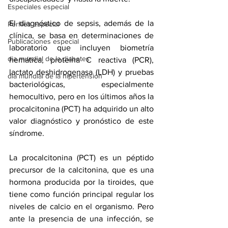
Especiales especial
El diagnóstico de sepsis, además de la 
Perfiles especial
clínica, se basa en determinaciones de 
Publicaciones especial
laboratorio que incluyen biometría 
dia mundial de la diabetes
hemática, proteína C reactiva (PCR), 
lactato deshidrogenasa (LDH) y pruebas 
dia mundial de la hipertension
bacteriológicas, especialmente 
hemocultivo, pero en los últimos años la 
procalcitonina (PCT) ha adquirido un alto 
valor diagnóstico y pronóstico de este 
síndrome.
La procalcitonina (PCT) es un péptido 
precursor de la calcitonina, que es una 
hormona producida por la tiroides, que 
tiene como función principal regular los 
niveles de calcio en el organismo. Pero 
ante la presencia de una infección, se 