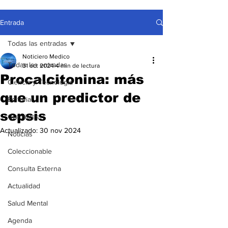
Entrada
Todas las entradas
Noticiero Medico
Todas las entradas
31 oct 2024
4 min de lectura
Procalcitonina: más
Ciencia y Tecnología
que un predictor de
Editorial
sepsis
Gremiales
Actualizado:
30 nov 2024
Noticias
Coleccionable
Consulta Externa
Actualidad
Salud Mental
Agenda