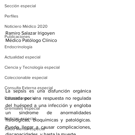
Sección especial
Perfiles
Noticiero Médico 2020
Ramiro Salazar Irigoyen
Publicaciones
Médico Patólogo Clínico
Endocrinología
Actualidad especial
Ciencia y Tecnología especial
Coleccionable especial
Consulta Externa especial
La sepsis es una disfunción orgánica 
Editorial especial
causada por una respuesta no regulada 
del huésped a una infección y engloba 
Gremiales especial
un síndrome de anormalidades 
Noticias especial
fisiológicas, bioquímicas y patológicas. 
Puede llegar a causar complicaciones, 
Salud Mental especial
discapacidades  y hasta la muerte.