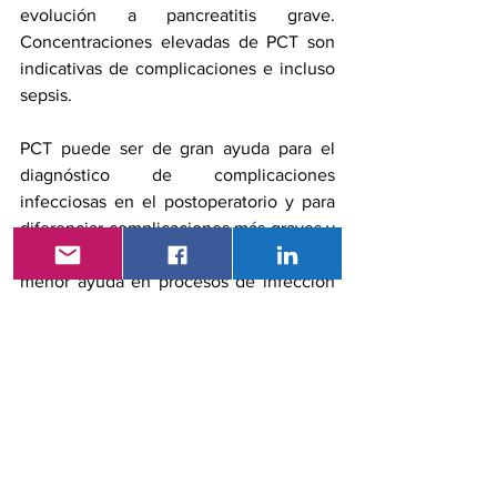
evolución a pancreatitis grave. 
Concentraciones elevadas de PCT son 
indicativas de complicaciones e incluso 
sepsis.
PCT puede ser de gran ayuda para el 
diagnóstico de complicaciones 
infecciosas en el postoperatorio y para 
diferenciar complicaciones más graves y 
potencialmente mortales, pero es de 
menor ayuda en procesos de infección 
leves y localizados.
En niños menores de 3 años con fiebre 
sin foco ni hospitalizados, la prueba de 
PCT identifica con exactitud a los que 
presentan Infección bacteriana grave 
(IBG): bacteriemia, meningitis, 
neumonía, infecciones de tracto urinario 