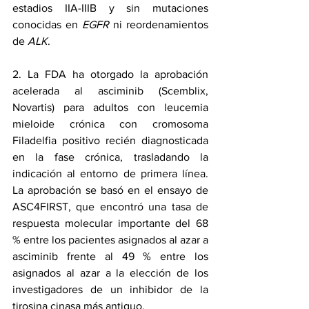
estadios IIA-IIIB y sin mutaciones 
conocidas en 
EGFR
 ni reordenamientos 
de 
ALK
.
2. La FDA 
ha otorgado la aprobación 
acelerada
 al asciminib (Scemblix, 
Novartis) para adultos con leucemia 
mieloide crónica con cromosoma 
Filadelfia positivo recién diagnosticada 
en la fase crónica, 
trasladando la 
indicación
 al entorno de primera línea. 
La aprobación se basó en el ensayo de 
ASC4FIRST, que encontró una tasa de 
respuesta molecular importante del 68 
% entre los pacientes asignados al azar a 
asciminib frente al 49 % entre los 
asignados al azar a la elección de los 
investigadores de un inhibidor de la 
tirosina cinasa más antiguo.