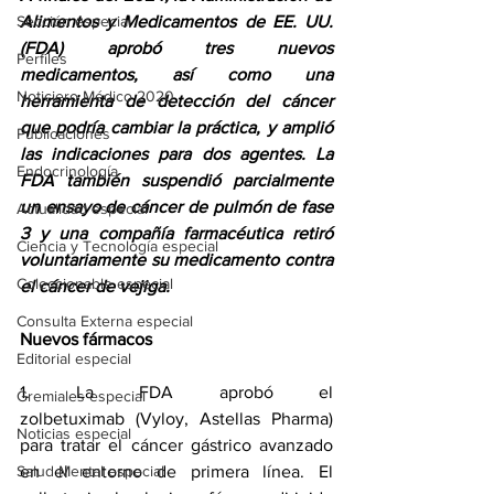
Sección especial
Alimentos y Medicamentos de EE. UU. 
(FDA) aprobó tres nuevos 
Perfiles
medicamentos, así como una 
Noticiero Médico 2020
herramienta de detección del cáncer 
que podría cambiar la práctica, y amplió 
Publicaciones
las indicaciones para dos agentes. La 
Endocrinología
FDA también suspendió parcialmente 
un ensayo de cáncer de pulmón de fase 
Actualidad especial
3 y una compañía farmacéutica retiró 
Ciencia y Tecnología especial
voluntariamente su medicamento contra 
Coleccionable especial
el cáncer de vejiga.
Consulta Externa especial
Nuevos fármacos
Editorial especial
1. La FDA 
aprobó el 
Gremiales especial
zolbetuximab
 (Vyloy, Astellas Pharma) 
Noticias especial
para tratar el cáncer gástrico avanzado 
Salud Mental especial
en el entorno de primera línea. El 