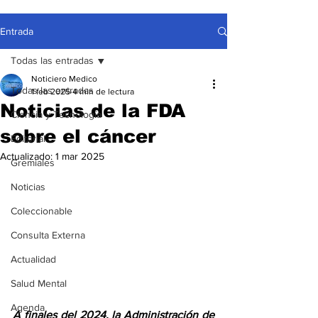
Entrada
Todas las entradas
Noticiero Medico
Todas las entradas
1 feb 2025
4 min de lectura
Noticias de la FDA
Ciencia y Tecnología
sobre el cáncer
Editorial
Actualizado:
1 mar 2025
Gremiales
Noticias
Coleccionable
Consulta Externa
Actualidad
Salud Mental
Agenda
A finales del 2024, la Administración de 