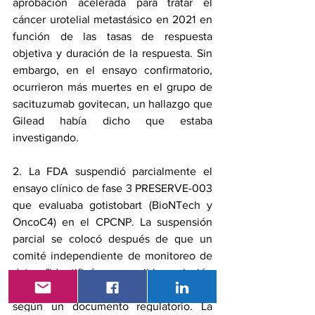
aprobación acelerada
 para tratar el 
cáncer urotelial metastásico en 2021 en 
función de las tasas de respuesta 
objetiva y duración de la respuesta. Sin 
embargo, en el ensayo confirmatorio, 
ocurrieron más muertes en el grupo de 
sacituzumab govitecan, un hallazgo que 
Gilead había dicho que estaba 
investigando.
2. La FDA 
suspendió parcialmente el 
ensayo clínico
 de fase 3 PRESERVE-003 
que evaluaba gotistobart (BioNTech y 
OncoC4) en el CPCNP. La suspensión 
parcial se colocó después de que un 
comité independiente de monitoreo de 
datos "identificó una posible variación 
en los resultados de la población", 
según un 
documento regulatorio
. La 