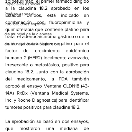
zolbetuximab, el primer fármaco dirigido 
Especiales especial
a la claudina 18.2 aprobado en los 
Perfiles especial
Estados Unidos, está indicado en 
combinación con fluoropirimidina y 
Publicaciones especial
quimioterapia que contiene platino para 
dia mundial de la diabetes
tratar el adenocarcinoma gástrico o de la 
unión gastroesofágica negativo para el 
dia mundial de la hipertension
factor de crecimiento epidérmico 
humano 2 (HER2) localmente avanzado, 
irresecable o metastásico, positivo para 
claudina 18.2. Junto con la aprobación 
del medicamento, la FDA también 
aprobó el ensayo Ventana CLDN18 (43-
14A) RxDx (Ventana Medical Systems, 
Inc. y Roche Diagnostics) para identificar 
tumores positivos para claudina 18.2.
La aprobación se basó en dos ensayos, 
que mostraron una mediana de 