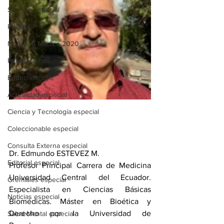
Sección especial
Perfiles
Noticiero Médico 2020
Publicaciones
Endocrinología
Actualidad especial
Ciencia y Tecnología especial
Coleccionable especial
Consulta Externa especial
Dr. Edmundo ESTEVEZ M.
Editorial especial
Profesor Principal Carrera de Medicina 
Universidad Central del Ecuador. 
Gremiales especial
Especialista en Ciencias Básicas 
Noticias especial
Biomédicas. Máster en Bioética y 
Derecho por la Universidad de 
Salud Mental especial