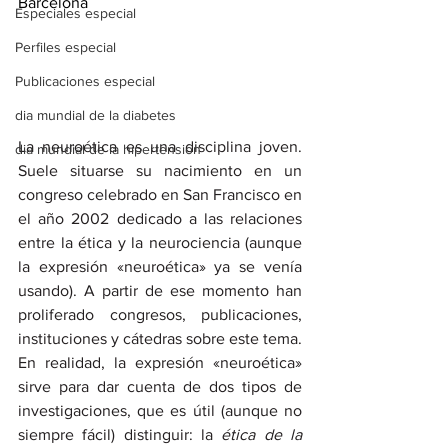
Barcelona
Especiales especial
Perfiles especial
Publicaciones especial
dia mundial de la diabetes
La neuroética es una disciplina joven. 
dia mundial de la hipertension
Suele situarse su nacimiento en un 
congreso celebrado en San Francisco en 
el año 2002 dedicado a las relaciones 
entre la ética y la neurociencia (aunque 
la expresión «neuroética» ya se venía 
usando). A partir de ese momento han 
proliferado congresos, publicaciones, 
instituciones y cátedras sobre este tema. 
En realidad, la expresión «neuroética»
sirve para dar cuenta de dos tipos de 
investigaciones, que es útil (aunque no 
siempre fácil) distinguir: la 
ética de la 