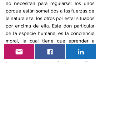
no necesitan para regularse: los unos 
porque están sometidos a las fuerzas de 
la naturaleza, los otros por estar situados 
por encima de ella. Este don particular 
de la especie humana, es la conciencia 
moral, la cual tiene que aprender a 
regular (normar) las tendencias naturales 
en un contexto social donde debe regir 
la convivencia armónica, pacífica, 
creadora y de solidaridad humana 
(Hauser, 2008); (Villegas, 2011).
Uno de los rasgos esenciales en el 
diseño de la maquinaria moral es un 
programa (código moral y conectomas) 
que le permita excluir los actos 
inmorales. El programa esta escrito en 
forma de imperativo, estructurado como 
una regla o mandato moral (Hauser, 
2008). En fin, reconocer el papel de las 