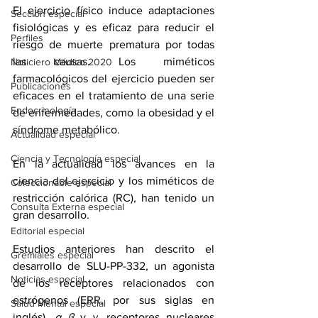
El ejercicio físico induce adaptaciones 
Sección especial
fisiológicas y es eficaz para reducir el 
Perfiles
riesgo de muerte prematura por todas 
las causas. Los miméticos 
Noticiero Médico 2020
farmacológicos del ejercicio pueden ser 
Publicaciones
eficaces en el tratamiento de una serie 
Endocrinología
de enfermedades, como la obesidad y el 
síndrome metabólico.
Actualidad especial
Ciencia y Tecnología especial
En la actualidad los avances en la 
ciencia del ejercicio y los miméticos de 
Coleccionable especial
restricción calórica (RC), han tenido un 
Consulta Externa especial
gran desarrollo.
Editorial especial
Estudios anteriores han descrito el 
Gremiales especial
desarrollo de SLU-PP-332, un agonista 
Noticias especial
de los receptores relacionados con 
estrógenos (ERR, por sus siglas en 
Salud Mental especial
inglés), 
α β
 y 
γ,
 receptores nucleares 