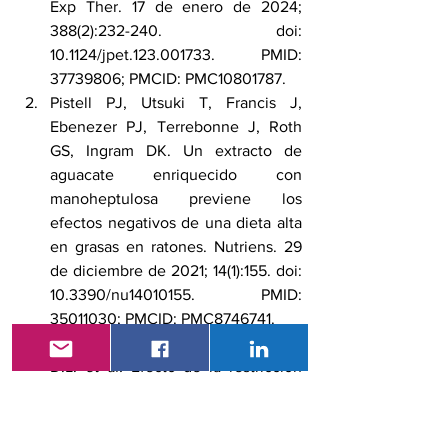
Exp Ther. 17 de enero de 2024; 
388(2):232-240. doi: 
10.1124/jpet.123.001733. PMID: 
37739806; PMCID: PMC10801787.
Pistell PJ, Utsuki T, Francis J, 
Ebenezer PJ, Terrebonne J, Roth 
GS, Ingram DK. Un extracto de 
aguacate enriquecido con 
manoheptulosa previene los 
efectos negativos de una dieta alta 
en grasas en ratones. Nutriens. 29 
de diciembre de 2021; 14(1):155. doi: 
10.3390/nu14010155. PMID: 
35011030; PMCID: PMC8746741.
Waziry, R., Ryan, C.P., Corcoran, 
D.L. 
et al.
 Efecto de la restricción 
calórica a largo plazo en las 
medidas de metilación del ADN del 
envejecimiento biológico en 