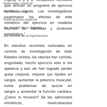
Especiales especial
que activan un programa de ejercicio 
aeróbico agudo. Los investigadores 
Perfiles especial
examinaron los efectos de este 
Publicaciones especial
mimético del ejercicio en modelos 
dia mundial de la diabetes
murinos de obesidad y síndrome 
metabólico.¹
dia mundial de la hipertension
En estudios recientes realizados en 
centros de investigación de todo 
Estados Unidos, los ratones han comido, 
engordado, hecho ejercicio solo si les 
apetecía y aún así han logrado perder 
grasa corporal, mejorar sus lípidos en 
sangre, aumentar la 
potencia muscular
, 
evitar 
problemas de azúcar en 
sangre
 y 
aumentar la función cardíaca
. 
¿Cómo lo hicieron? Se les administró 
miméticos, medicamentos 