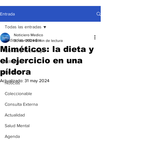
Entrada
Todas las entradas
Noticiero Medico
Todas las entradas
30 abr 2024
8 min de lectura
Miméticos: la dieta y
Ciencia y Tecnología
el ejercicio en una
Editorial
píldora
Gremiales
Actualizado:
31 may 2024
Noticias
Coleccionable
Consulta Externa
Actualidad
Salud Mental
Agenda