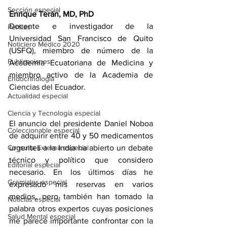
Sección especial
Enrique Terán, MD, PhD
Docente e investigador de la 
Perfiles
Universidad San Francisco de Quito 
Noticiero Médico 2020
(USFQ), miembro de número de la 
Publicaciones
Academia Ecuatoriana de Medicina y 
miembro activo de la Academia de 
Endocrinología
Ciencias del Ecuador.
Actualidad especial
Ciencia y Tecnología especial
El anuncio del presidente Daniel Noboa 
Coleccionable especial
de adquirir entre 40 y 50 medicamentos 
Consulta Externa especial
urgentes a la India ha abierto un debate 
técnico y político que considero 
Editorial especial
necesario. En los últimos días he 
Gremiales especial
expresado mis reservas en varios 
medios, pero también han tomado la 
Noticias especial
palabra otros expertos cuyas posiciones 
Salud Mental especial
me parece importante confrontar con la 