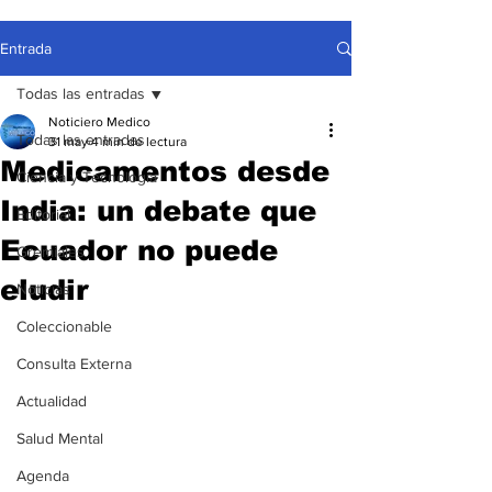
Entrada
Todas las entradas
Noticiero Medico
Todas las entradas
31 may
4 min de lectura
Medicamentos desde
Ciencia y Tecnología
India: un debate que
Editorial
Ecuador no puede
Gremiales
eludir
Noticias
Coleccionable
Consulta Externa
Actualidad
Salud Mental
Agenda