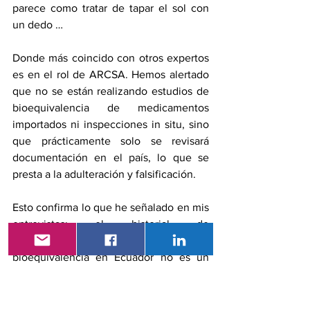
parece como tratar de tapar el sol con 
un dedo …
Donde más coincido con otros expertos 
es en el rol de ARCSA. Hemos alertado 
que no se están realizando estudios de 
bioequivalencia de medicamentos 
importados ni inspecciones in situ, sino 
que prácticamente solo se revisará 
documentación en el país, lo que se 
presta a la adulteración y falsificación.
Esto confirma lo que he señalado en mis 
entrevistas: el historial de 
medicamentos genéricos sin 
bioequivalencia en Ecuador no es un 
problema nuevo. En 2016, el 70% de los 
genéricos recetados desde 2009 no 
contaba con ella. Si volvemos a importar 