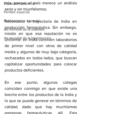
mía, porque el país merece un análisis 
Especiales especial
serio y sin triunfalismos.
Perfiles especial
Publicaciones especial
Reconozco la trayectoria de India en 
producción farmacéutica. Sin embargo, 
dia mundial de la diabetes
insisto en que esa reputación no es 
dia mundial de la hipertension
uniforme: en India conviven laboratorios 
de primer nivel con otros de calidad 
media y algunos de muy baja categoría, 
rechazados en todos lados, que buscan 
capitalizar oportunidades para colocar 
productos deficientes.
En ese punto, algunos colegas 
coinciden conmigo en que existe una 
brecha entre los productos de la India y 
lo que se puede generar en términos de 
calidad, dado que hay muchísimas 
empresas farmacéuticas allí. Esta 