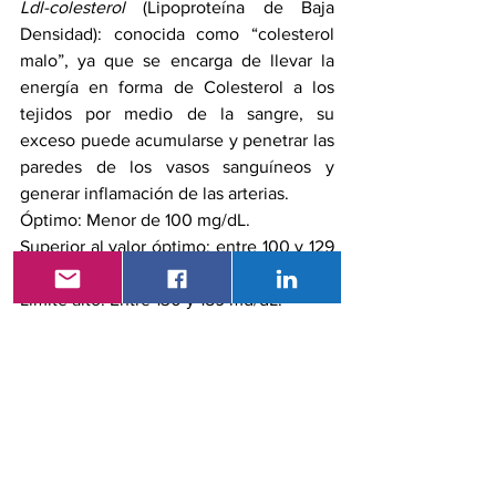
Ldl-colesterol
 (Lipoproteína de Baja 
Densidad): conocida como “colesterol 
malo”, ya que se encarga de llevar la 
energía en forma de Colesterol a los 
tejidos por medio de la sangre, su 
exceso puede acumularse y penetrar las 
paredes de los vasos sanguíneos y 
generar inflamación de las arterias.
Óptimo: Menor de 100 mg/dL.
Superior al valor óptimo: entre 100 y 129 
md/dL.
Límite alto: Entre 130 y 159 md/dL.
Alto: Entre 160 y 189 mg/dL.
Muy Alto: Igual o Superior a 190 mg/dL.
Pero el diagnóstico de certeza de 
enfermedad por hígado graso es la 
biopsia hepática, que revela: infiltración 
grasa en el hígado, inflamación y 