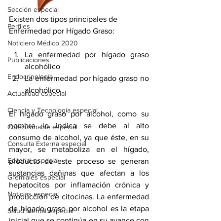
Sección especial
Existen dos tipos principales de 
Perfiles
Enfermedad por Hígado Graso:
Noticiero Médico 2020
La enfermedad por hígado graso 
Publicaciones
alcohólico 
Endocrinología
La enfermedad por hígado graso no 
alcohólico
Actualidad especial
Ciencia y Tecnología especial
El hígado graso por alcohol, como su 
nombre lo indica se debe al alto 
Coleccionable especial
consumo de alcohol, ya que éste, en su 
Consulta Externa especial
mayor, se metaboliza en el hígado, 
Editorial especial
producto de este proceso se generan 
sustancias dañinas que afectan a los 
Gremiales especial
hepatocitos por inflamación crónica y 
Noticias especial
producción de citocinas. La enfermedad 
de hígado graso por alcohol es la etapa 
Salud Mental especial
inicial que se continúa en su avance con 