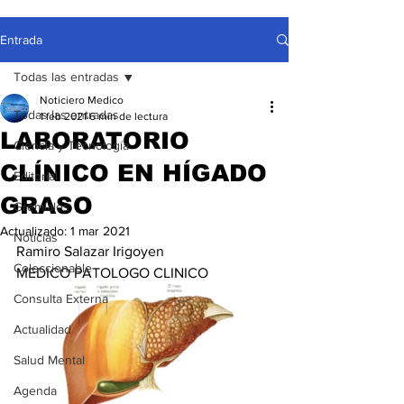
Entrada
Todas las entradas
Noticiero Medico
Todas las entradas
1 feb 2021
6 min de lectura
LABORATORIO
Ciencia y Tecnología
CLÍNICO EN HÍGADO
Editorial
GRASO
Gremiales
Actualizado:
1 mar 2021
Noticias
Ramiro Salazar Irigoyen
Coleccionable
MEDICO PATOLOGO CLINICO
Consulta Externa
Actualidad
Salud Mental
Agenda