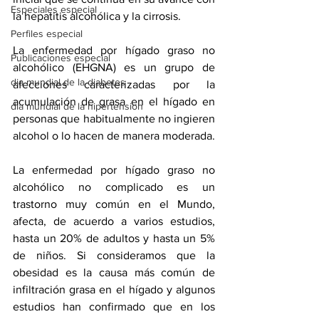
Especiales especial
la hepatitis alcohólica y la cirrosis.
Perfiles especial
La enfermedad por hígado graso no 
Publicaciones especial
alcohólico (EHGNA) es un grupo de 
dia mundial de la diabetes
afecciones caracterizadas por la 
acumulación de grasa en el hígado en 
dia mundial de la hipertension
personas que habitualmente no ingieren 
alcohol o lo hacen de manera moderada. 
La enfermedad por hígado graso no 
alcohólico no complicado es un 
trastorno muy común en el Mundo, 
afecta, de acuerdo a varios estudios, 
hasta un 20% de adultos y hasta un 5% 
de niños. Si consideramos que la 
obesidad es la causa más común de 
infiltración grasa en el hígado y algunos 
estudios han confirmado que en los 