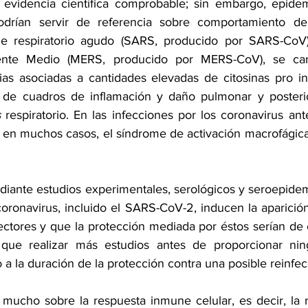
n evidencia científica comprobable; sin embargo, epidem
odrían servir de referencia sobre comportamiento de 
e respiratorio agudo (SARS, producido por SARS-CoV)
iente Medio (MERS, producido por MERS-CoV), se cara
ias asociadas a cantidades elevadas de citosinas pro inf
s de cuadros de inflamación y daño pulmonar y posterio
s
 respiratorio. En las infecciones por los coronavirus an
 en muchos casos, el síndrome de activación macrofágica 
diante estudios experimentales, serológicos y seroepidem
coronavirus, incluido el SARS-CoV-2, inducen la aparición
tectores y que la protección mediada por éstos serían de 
que realizar más estudios antes de proporcionar nin
a la duración de la protección contra una posible reinfec
ucho sobre la respuesta inmune celular, es decir, la r