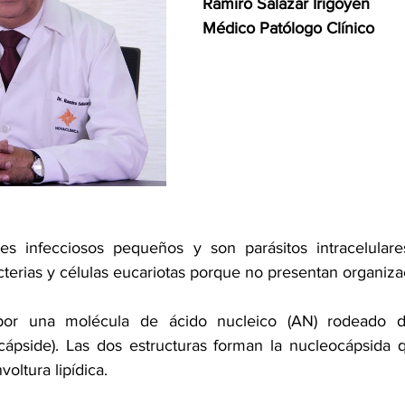
Ramiro Salazar Irigoyen
Médico Patólogo Clínico
es infecciosos pequeños y son parásitos intracelulares
cterias y células eucariotas porque no presentan organizac
or una molécula de ácido nucleico (AN) rodeado de
(cápside). Las dos estructuras forman la nucleocápsida 
oltura lipídica.