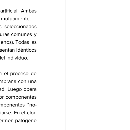
tificial. Ambas 
n mutuamente.
 seleccionados 
turas comunes y 
nos). Todas las 
sentan idénticos 
el individuo.
 el proceso de 
embrana con una 
ad. Luego opera 
por componentes 
omponentes “no-
arse. En el clon 
germen patógeno 