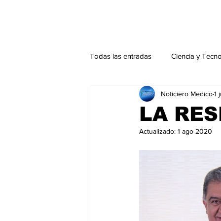
Todas las entradas
Ciencia y Tecn
Noticiero Medico
1 
Actualidad
Salud Mental
LA RES
Actualizado:
1 ago 2020
Endocrinología
Actualidad es
Consulta Externa especial
Edi
Especiales especial
Perfiles 