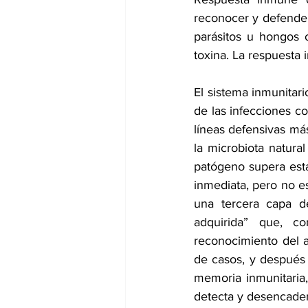
reconocer y defenders
parásitos u hongos o
toxina. La respuesta
El sistema inmunitar
de las infecciones co
líneas defensivas más
la microbiota natura
patógeno supera esta
inmediata, pero no es
una tercera capa de
adquirida” que, c
reconocimiento del a
de casos, y después 
memoria inmunitaria,
detecta y desencaden