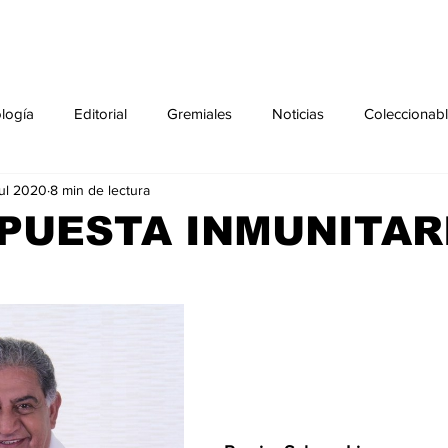
ología
Editorial
Gremiales
Noticias
Coleccionab
jul 2020
8 min de lectura
Agenda
Sección especial
Perfiles
Noticiero Médic
PUESTA INMUNITAR
pecial
Ciencia y Tecnología especial
Coleccionable especi
torial especial
Gremiales especial
Noticias especial
especial
Publicaciones especial
dia mundial de la diabetes