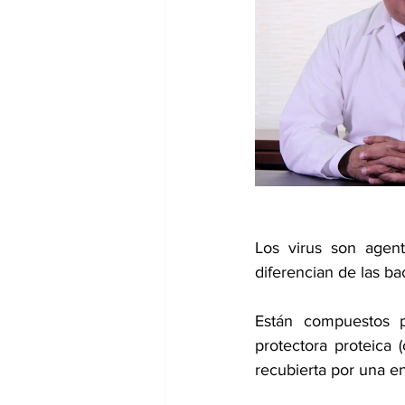
dia mundial de la hipertension
Los virus son agent
diferencian de las ba
Están compuestos p
protectora proteica 
recubierta por una env