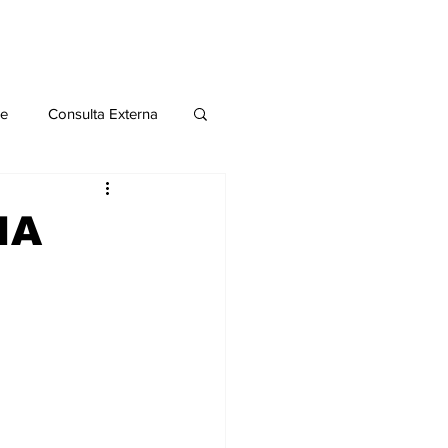
le
Consulta Externa
o 2020
Publicaciones
IA
al
Salud Mental especial