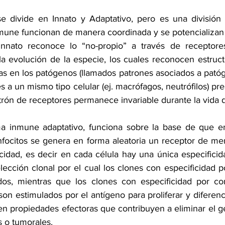
 divide en Innato y Adaptativo, pero es una división ar
nmune funcionan de manera coordinada y se potencializa
nnato reconoce lo “no-propio” a través de receptores
la evolución de la especie, los cuales reconocen estruc
s en los patógenos (llamados patrones asociados a patóge
s a un mismo tipo celular (ej. macrófagos, neutrófilos) pre
rón de receptores permanece invariable durante la vida d
ma inmune adaptativo, funciona sobre la base de que en
nfocitos se genera en forma aleatoria un receptor de m
cidad, es decir en cada célula hay una única especificid
cción clonal por el cual los clones con especificidad 
dos, mientras que los clones con especificidad por c
son estimulados por el antígeno para proliferar y diferenci
n propiedades efectoras que contribuyen a eliminar el 
s o tumorales.