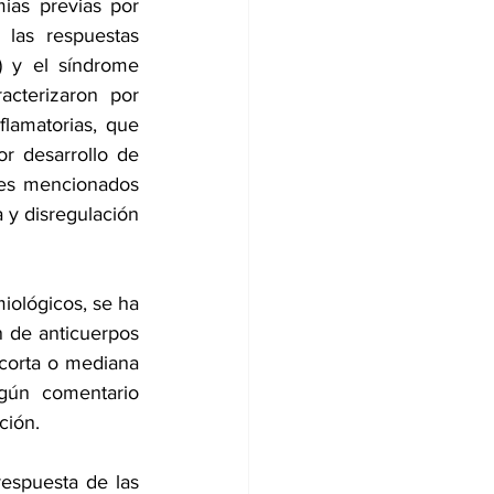
ias previas por 
las respuestas 
 y el síndrome 
cterizaron por 
lamatorias, que 
r desarrollo de 
tes mencionados 
y disregulación 
iológicos, se ha 
 de anticuerpos 
corta o mediana 
gún comentario 
ción.
espuesta de las 