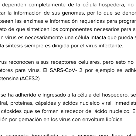
les dependen completamente de la célula hospedera, no 
icar la información de sus genomas, por lo que se denom
oseen las enzimas e información requeridas para programa
eto de que sinteticen los componentes necesarios para su
un virus es necesariamente una célula intacta que pueda si
la síntesis siempre es dirigida por el virus infectante.
rus reconocen a sus receptores celulares, pero esto no s
ptores para virus. El SARS-CoV- 2 por ejemplo se adhie
otensina (ACES2)
se ha adherido e ingresado a la célula del hospedero, se in
l, proteínas, cápsides y ácidos nucleico viral. Inmediat
 cápsides que se forman alrededor del ácido nucleico. El
ción por gemación en los virus con envoltura lipídica. 
 respuesta inmunitaria es la manera que tiene el 