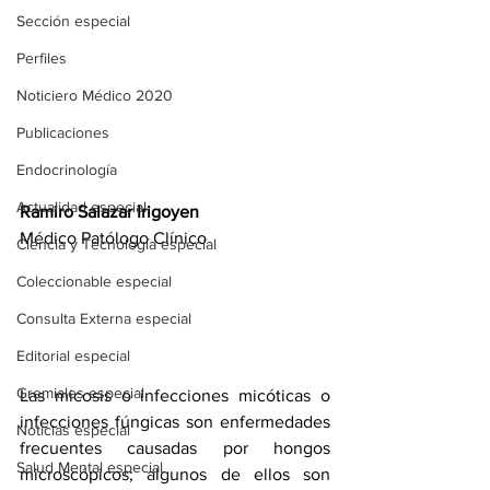
Sección especial
Perfiles
Noticiero Médico 2020
Publicaciones
Endocrinología
Actualidad especial
Ramiro Salazar Irigoyen
Médico Patólogo Clínico
Ciencia y Tecnología especial
Coleccionable especial
Consulta Externa especial
Editorial especial
Gremiales especial
Las micosis o infecciones micóticas o 
infecciones fúngicas son enfermedades 
Noticias especial
frecuentes causadas por hongos 
Salud Mental especial
microscópicos; algunos de ellos son 