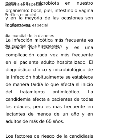
parte del microbiota en nuestro 
Especiales especial
organismo: boca, piel, intestino o vagina 
Perfiles especial
y en la mayoría de las ocasiones son 
Publicaciones especial
inofensivos.
dia mundial de la diabetes
La infección micótica más frecuente es 
dia mundial de la hipertension
causada por Cándida y es una 
complicación cada vez más frecuente 
en el paciente adulto hospitalizado. El 
diagnóstico clínico y microbiológico de 
la infección habitualmente se establece 
de manera tardía lo que afecta al inicio 
del tratamiento antimicótico. La 
candidemia afecta a pacientes de todas 
las edades, pero es más frecuente en 
lactantes de menos de un año y en 
adultos de más de 65 años.
Los factores de riesgo de la candidiasis 