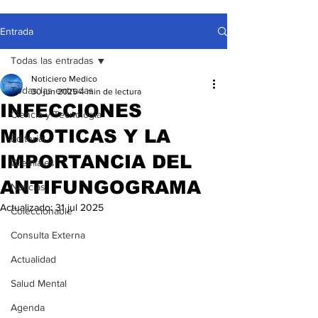
Entrada
Todas las entradas
Noticiero Medico
Todas las entradas
30 jun 2025
4 min de lectura
INFECCIONES
Ciencia y Tecnología
MICOTICAS Y LA
Editorial
IMPORTANCIA DEL
Gremiales
ANTIFUNGOGRAMA
Noticias
Actualizado:
31 jul 2025
Coleccionable
Consulta Externa
Actualidad
Salud Mental
Agenda