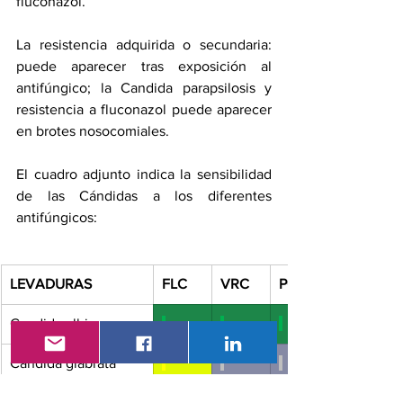
fluconazol.
La resistencia adquirida o secundaria: 
puede aparecer tras exposición al 
antifúngico; la Candida parapsilosis y 
resistencia a fluconazol puede aparecer 
en brotes nosocomiales.
El cuadro adjunto indica la sensibilidad 
de las Cándidas a los diferentes 
antifúngicos:
LEVADURAS
FLC
VRC
POS
Candida albicans
Candida glabrata
Candida kru sei