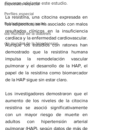
llevaron adelante este estudio.
Especiales especial
Perfiles especial
La resistina, una citocina expresada en 
Publicaciones especial
los adipocitos, se ha asociado con malos 
resultados clínicos en la insuficiencia 
dia mundial de la diabetes
cardíaca y la enfermedad cardiovascular. 
dia mundial de la hipertension
Aunque los estudios con ratones han 
demostrado que la resistina humana 
impulsa la remodelación vascular 
pulmonar y el desarrollo de la HAP, el 
papel de la resistina como biomarcador 
de la HAP sigue sin estar claro.
Los investigadores demostraron que el 
aumento de los niveles de la citocina 
resistina se asoció significativamente 
con un mayor riesgo de muerte en 
adultos con hipertensión arterial 
pulmonar (HAP), según datos de más de 