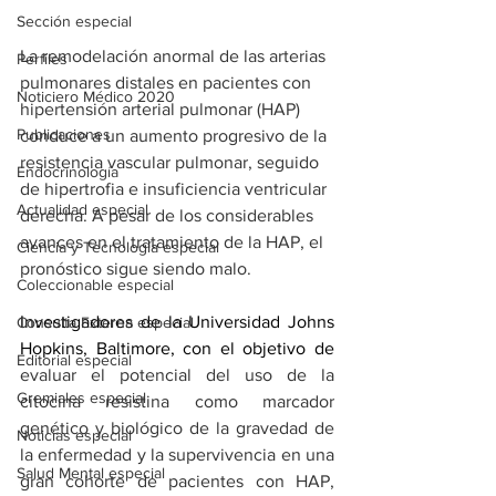
Sección especial
La remodelación anormal de las arterias 
Perfiles
pulmonares distales en pacientes con 
Noticiero Médico 2020
hipertensión arterial pulmonar (HAP) 
Publicaciones
conduce a un aumento progresivo de la 
resistencia vascular pulmonar, seguido 
Endocrinología
de hipertrofia e insuficiencia ventricular 
Actualidad especial
derecha. A pesar de los considerables 
avances en el tratamiento de la HAP, el 
Ciencia y Tecnología especial
pronóstico sigue siendo malo.
Coleccionable especial
Investigadores de la Universidad Johns 
Consulta Externa especial
Hopkins, Baltimore, con el objetivo de 
Editorial especial
evaluar el potencial del uso de la 
Gremiales especial
citocina resistina como marcador 
genético y biológico de la gravedad de 
Noticias especial
la enfermedad y la supervivencia en una 
Salud Mental especial
gran cohorte de pacientes con HAP, 