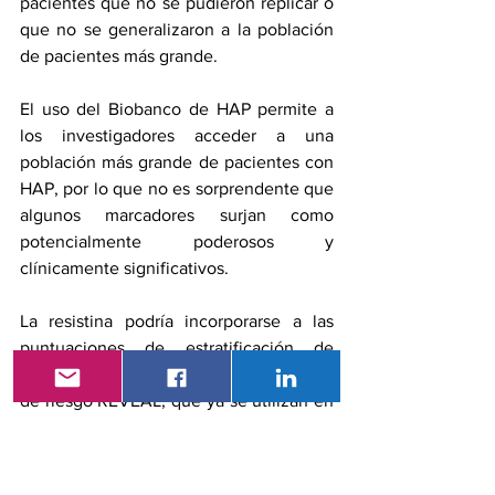
pacientes que no se pudieron replicar o 
que no se generalizaron a la población 
de pacientes más grande.
El uso del Biobanco de HAP permite a 
los investigadores acceder a una 
población más grande de pacientes con 
HAP, por lo que no es sorprendente que 
algunos marcadores surjan como 
potencialmente poderosos y 
clínicamente significativos.
La resistina podría incorporarse a las 
puntuaciones de estratificación de 
riesgo existentes, como la puntuación 
de riesgo REVEAL, que ya se utilizan en 
la práctica clínica de la HAP como guía 
sobre cuándo y cómo usar los 
medicamentos actualmente aprobados.