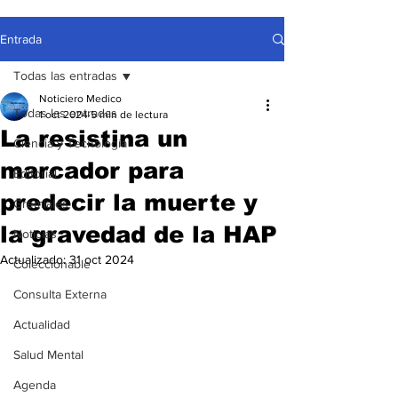
Entrada
Todas las entradas
Noticiero Medico
Todas las entradas
1 oct 2024
5 min de lectura
La resistina un
Ciencia y Tecnología
marcador para
Editorial
predecir la muerte y
Gremiales
la gravedad de la HAP
Noticias
Actualizado:
31 oct 2024
Coleccionable
Consulta Externa
Actualidad
Salud Mental
Agenda