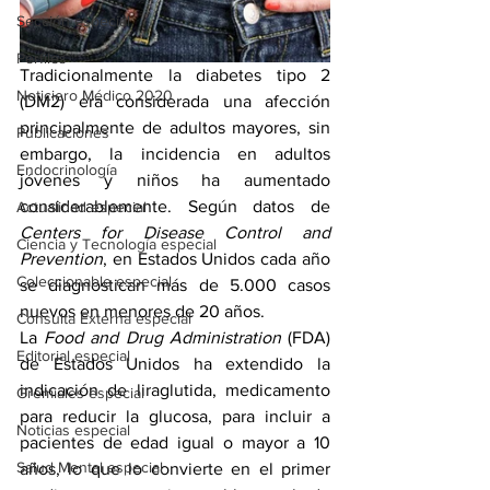
Sección especial
Perfiles
Tradicionalmente la diabetes tipo 2 
Noticiero Médico 2020
(DM2) era considerada una afección 
principalmente de adultos mayores, sin 
Publicaciones
embargo, la incidencia en adultos 
Endocrinología
jóvenes y niños ha aumentado 
considerablemente. Según datos de 
Actualidad especial
Centers for Disease Control and 
Ciencia y Tecnología especial
Prevention
, en Estados Unidos cada año 
Coleccionable especial
se diagnostican más de 5.000 casos 
nuevos en menores de 20 años. 
Consulta Externa especial
La 
Food and Drug Administration 
(FDA) 
Editorial especial
de Estados Unidos ha extendido la 
indicación de liraglutida, medicamento 
Gremiales especial
para reducir la glucosa, para incluir a 
Noticias especial
pacientes de edad igual o mayor a 10 
Salud Mental especial
años, lo que lo convierte en el primer 