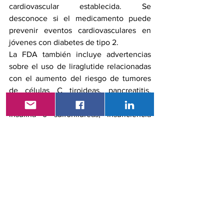
cardiovascular establecida. Se 
desconoce si el medicamento puede 
prevenir eventos cardiovasculares en 
jóvenes con diabetes de tipo 2.
La FDA también incluye advertencias 
sobre el uso de liraglutide relacionadas 
con el aumento del riesgo de tumores 
de células C tiroideas, pancreatitis, 
hipoglucemia cuando se usa junto con 
insulina o sulfonilureas, insuficiencia 
renal, hipersensibilidad y enfermedad 
biliar aguda. Los efectos secundarios 
más comunes son náuseas, diarrea, 
vómitos, disminución del apetito, 
indigestión y estreñimiento
.
Consulta Externa