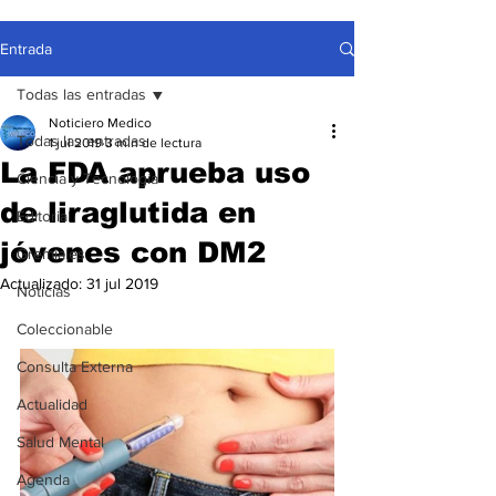
Entrada
Todas las entradas
Noticiero Medico
Todas las entradas
1 jul 2019
3 min de lectura
La FDA aprueba uso
Ciencia y Tecnología
de liraglutida en
Editorial
jóvenes con DM2
Gremiales
Actualizado:
31 jul 2019
Noticias
Coleccionable
Consulta Externa
Actualidad
Salud Mental
Agenda