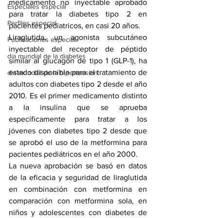
medicamento no inyectable aprobado 
Especiales especial
para tratar la diabetes tipo 2 en 
Perfiles especial
pacientes pediatricos, en casi 20 años.
Liraglutida, un agonista subcutáneo 
Publicaciones especial
inyectable del receptor de péptido 
dia mundial de la diabetes
similar al glucagón de tipo 1 (GLP-1), ha 
estado disponible para el tratamiento de 
dia mundial de la hipertension
adultos con diabetes tipo 2 desde el año 
2010. Es el primer medicamento distinto 
a la insulina que se aprueba 
específicamente para tratar a los 
jóvenes con diabetes tipo 2 desde que 
se aprobó el uso de la metformina para 
pacientes pediátricos en el año 2000.
La nueva aprobación se basó en datos 
de la eficacia y seguridad de liraglutida 
en combinación con metformina en 
comparación con metformina sola, en 
niños y adolescentes con diabetes de 