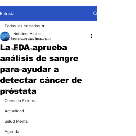
Entrada
Todas las entradas
Noticiero Medico
Todas las entradas
31 ene
2 min de lectura
La FDA aprueba
Ciencia y Tecnología
análisis de sangre
Editorial
para ayudar a
Gremiales
detectar cáncer de
Noticias
próstata
Coleccionable
Consulta Externa
Actualidad
Salud Mental
Agenda