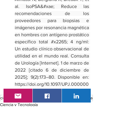
al. IsoPSA&#xae; Reduce las 
recomendaciones de los 
proveedores para biopsias e 
imágenes por resonancia magnética 
en hombres con antígeno prostático 
específico total 
#x2265
; 4 ng/ml: 
Un estudio clínico observacional de 
utilidad en el mundo real. Consulta 
de Urología [Internet]. 1 de marzo de 
2022 [citado 6 de diciembre de 
2025]; 9(2):173–80. Disponible en: 
https://doi.org/10.1097/UPJ.000000
0000000291
ciencia y tecnología
cáncer
FDA
cáncer de próstata
Ciencia y Tecnología