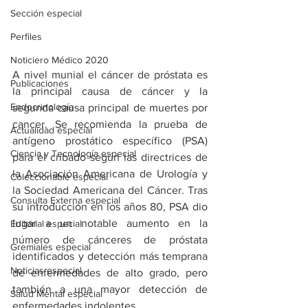
Sección especial
Perfiles
Noticiero Médico 2020
A nivel munial el cáncer de próstata es 
Publicaciones
la principal causa de cáncer y la 
Endocrinología
segunda causa principal de muertes por 
cancer. Se recomienda la prueba de 
Actualidad especial
antígeno prostático específico (PSA) 
Ciencia y Tecnología especial
para el cribado según las directrices de 
la Asociación Americana de Urología y 
Coleccionable especial
la Sociedad Americana del Cáncer. Tras 
Consulta Externa especial
su introducción en los años 80, PSA dio 
lugar a un notable aumento en la 
Editorial especial
número de cánceres de próstata 
Gremiales especial
identificados y detección más temprana 
Noticias especial
de enfermedades de alto grado, pero 
también a una mayor detección de 
Salud Mental especial
enfermedades indolentes