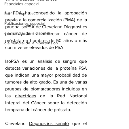
Especiales especial
La FDA ha concedido la aprobación 
Perfiles especial
previa a la comercialización (PMA) de la 
Publicaciones especial
prueba IsoPSA de Cleveland Diagnostics 
dia mundial de la diabetes
para ayudar a detectar cáncer de 
próstata en hombres de 50 años o más 
dia mundial de la hipertension
con niveles elevados de PSA.
IsoPSA es un análisis de sangre que 
detecta variaciones de la proteína PSA 
que indican una mayor probabilidad de 
tumores de alto grado. Es una de varias 
pruebas de biomarcadores incluidas en 
las 
directrices
 de la Red Nacional 
Integral del Cáncer sobre la detección 
temprana del cáncer de próstata.
Cleveland 
Diagnostics señaló
 que el 