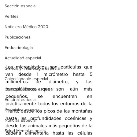
Sección especial
Perfiles
Noticiero Médico 2020
Publicaciones
Endocrinología
Actualidad especial
Los microplásticos son partículas que 
Ciencia y Tecnología especial
van desde 
1 micrómetro hasta 5 
Coleccionable especial
milímetros
 de diámetro, y los 
nanoplásticos, 
que son aún más 
Consulta Externa especial
pequeños
, se encuentran en 
Editorial especial
prácticamente todos los entornos de la 
Gremiales especial
Tierra, desde los picos de las montañas 
hasta las profundidades oceánicas y 
Noticias especial
desde los animales más pequeños de la 
Salud Mental especial
cadena alimentaria hasta las células 