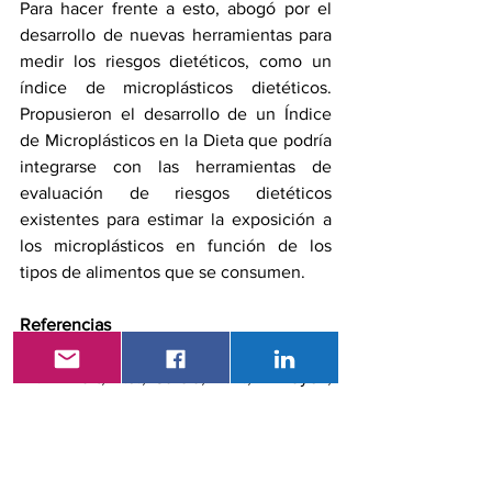
Para hacer frente a esto, abogó por el 
desarrollo de nuevas herramientas para 
medir los riesgos dietéticos, como un 
índice de microplásticos dietéticos. 
Propusieron el desarrollo de un Índice 
de Microplásticos en la Dieta que podría 
integrarse con las herramientas de 
evaluación de riesgos dietéticos 
existentes para estimar la exposición a 
los microplásticos en función de los 
tipos de alimentos que se consumen.
Referencias
Nihart, A.J., García, M.A., El Hayek, 
E. 
et al.
 Bioacumulación de 
microplásticos en cerebros 
humanos fallecidos. 
Nat Med
 31, 
1114–1119 (2025). 