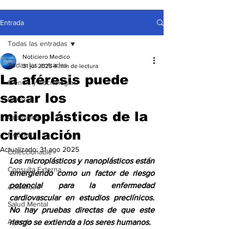
Entrada
Todas las entradas
Noticiero Medico
Todas las entradas
31 jul 2025
4 min de lectura
La aféresis puede
Ciencia y Tecnología
sacar los
Editorial
microplásticos de la
Gremiales
circulación
Noticias
Actualizado:
31 ago 2025
Coleccionable
Los microplásticos y nanoplásticos están 
Consulta Externa
emergiendo como un factor de riesgo 
potencial para la enfermedad 
Actualidad
cardiovascular en estudios preclínicos. 
Salud Mental
No hay pruebas directas de que este 
Agenda
riesgo se extienda a los seres humanos.