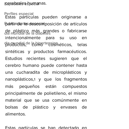
cerebrales humanas.
Especiales especial
Perfiles especial
Estas partículas pueden originarse a 
Publicaciones especial
partir de la descomposición de artículos 
de plástico más grandes o fabricarse 
dia mundial de la diabetes
intencionalmente para su uso en 
dia mundial de la hipertension
productos, como cosméticos, telas 
sintéticas y productos farmacéuticos. 
Estudios recientes sugieren que el 
cerebro humano puede contener hasta 
una 
cucharadita de microplásticos y 
nanoplásticos
,
 y que los fragmentos 
1
más pequeños están compuestos 
principalmente de polietileno, el mismo 
material que se usa comúnmente en 
bolsas de plástico y envases de 
alimentos.
Estas partículas se han detectado en 