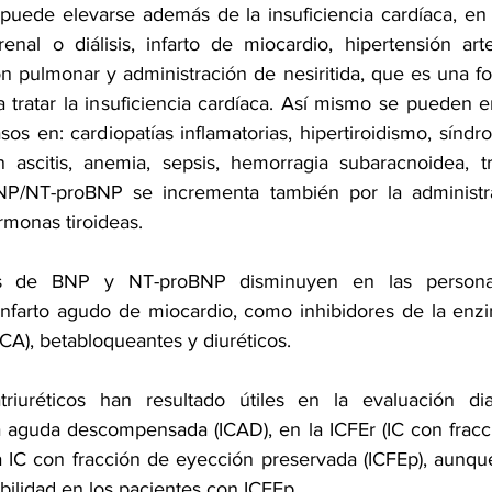
ede elevarse además de la insuficiencia cardíaca, en o
renal o diálisis, infarto de miocardio, hipertensión arte
n pulmonar y administración de nesiritida, que es una for
tratar la insuficiencia cardíaca. Así mismo se pueden en
os en: cardiopatías inflamatorias, hipertiroidismo, sínd
n ascitis, anemia, sepsis, hemorragia subaracnoidea, t
P/NT-proBNP se incrementa también por la administra
rmonas tiroideas.
es de BNP y NT-proBNP disminuyen en las personas
nfarto agudo de miocardio, como inhibidores de la enzi
ECA), betabloqueantes y diuréticos.
iuréticos han resultado útiles en la evaluación dia
ca aguda descompensada (ICAD), en la ICFEr (IC con fracc
 IC con fracción de eyección preservada (ICFEp), aunque
bilidad en los pacientes con ICFEp .