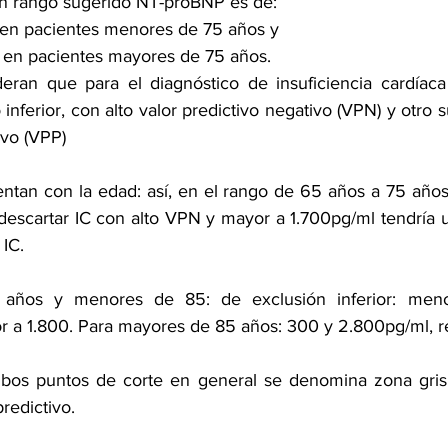
un rango sugerido NT-proBNP es de:
en pacientes menores de 75 años y
en pacientes mayores de 75 años.
eran que para el diagnóstico de insuficiencia cardíaca
inferior, con alto valor predictivo negativo (VPN) y otro su
ivo (VPP)
tan con la edad: así, en el rango de 65 años a 75 años e
escartar IC con alto VPN y mayor a 1.700pg/ml tendría u
 IC.
años y menores de 85: de exclusión inferior: men
or a 1.800. Para mayores de 85 años: 300 y 2.800pg/ml, 
mbos puntos de corte en general se denomina zona gris 
redictivo.