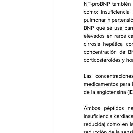
NT-proBNP también pu
como: Insuficiencia 
pulmonar hipertensió
BNP que se usa para 
elevados en raros cas
cirrosis hepática co
concentración de BN
corticosteroides y ho
Las concentracion
medicamentos para i
de la angiotensina (I
Ambos péptidos natr
insuficiencia cardia
reducida) como en la
reducción de la sensi