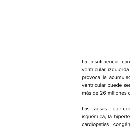
dia mundial de la hipertension
La insuficiencia car
ventricular izquierda
provoca la acumulac
ventricular puede ser
más de 26 millones 
Las causas   que con
isquémica, la hiperte
cardiopatías congé