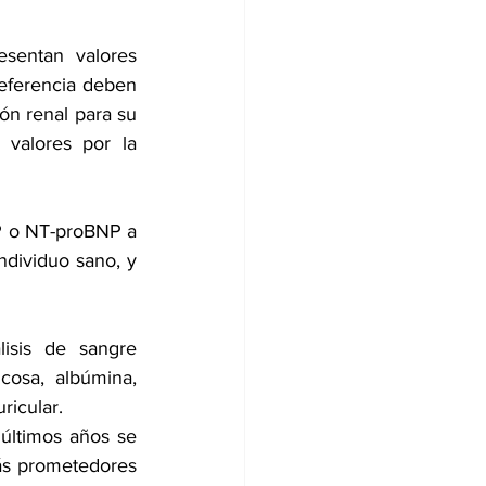
entan valores 
referencia deben 
n renal para su 
valores por la 
 o NT-proBNP a 
dividuo sano, y 
sis de sangre 
osa, albúmina, 
ricular.
últimos años se 
ás prometedores 