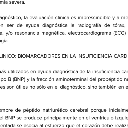
emia severa.
agnóstico, la evaluación clínica es imprescindible y a me
 ser de ayuda diagnóstica la radiografía de tórax, ec
a, y/o resonancia magnética, electrocardiograma (ECG) 
ogía.
LINICO: BIOMARCADORES EN LA INSUFICIENCIA CARD
 utilizados en ayuda diagnóstica de la insuficiencia card
tipo B (BNP) y la fracción aminoterminal del propéptido nat
es son útiles no sólo en el diagnóstico, sino también en el
mbre de péptido natriurético cerebral porque inicialme
 el BNP se produce principalmente en el ventrículo izqui
ntada se asocia al esfuerzo que el corazón debe realiz