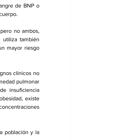
sangre de BNP o 
cuerpo.
 pero no ambos, 
utiliza también 
un mayor riesgo 
nos clínicos no 
rmedad pulmonar 
 insuficiencia 
besidad, existe 
concentraciones 
 población y la 