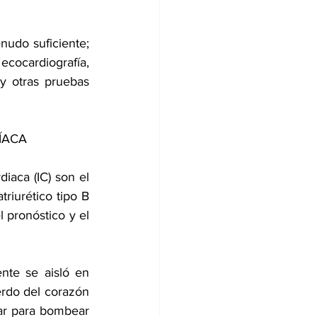
nudo suficiente; 
ocardiografía, 
y otras pruebas 
ÍACA
iaca (IC) son el 
riurético tipo B 
 pronóstico y el 
nte se aisló en 
erdo del corazón 
ar para bombear 