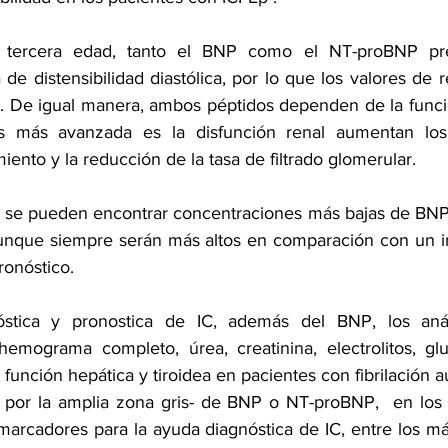
 tercera edad, tanto el BNP como el NT-proBNP pres
de distensibilidad diastólica, por lo que los valores de 
d. De igual manera, ambos péptidos dependen de la funció
as más avanzada es la disfunción renal aumentan los 
iento y la reducción de la tasa de filtrado glomerular.
s se pueden encontrar concentraciones más bajas de BNP
unque siempre serán más altos en comparación con un in
ronóstico.
tica y pronostica de IC, además del BNP, los análi
mograma completo, úrea, creatinina, electrolitos, gluc
 función hepática y tiroidea en pacientes con fibrilación au
s por la amplia zona gris- de BNP o NT-proBNP,  en los 
marcadores para la ayuda diagnóstica de IC, entre los m