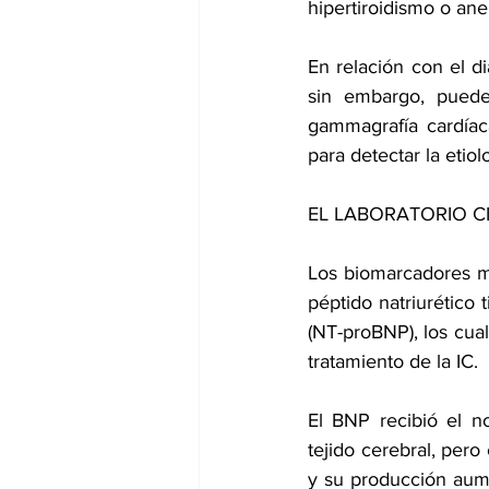
hipertiroidismo o an
En relación con el di
sin embargo, pueden
gammagrafía cardíac
para detectar la etiol
EL LABORATORIO C
Los biomarcadores más
péptido natriurético 
(NT-proBNP), los cual
tratamiento de la IC.
El BNP recibió el no
tejido cerebral, pero
y su producción aume