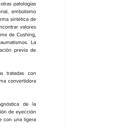
tras patologías 
rial, embolismo 
ma sintética de 
contrar valores 
rome de Cushing, 
raumatismos. La 
ción previa de 
 tratadas con 
ma convertidora 
gnóstica de la 
ión de eyección 
 con una ligera 