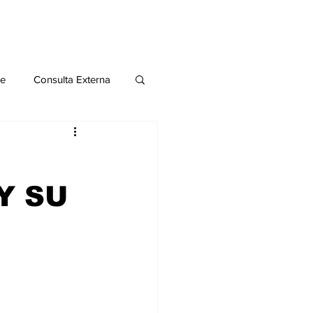
le
Consulta Externa
o 2020
Publicaciones
Y SU
al
Salud Mental especial