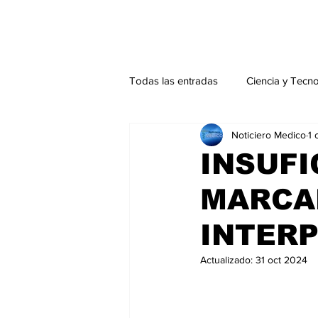
Todas las entradas
Ciencia y Tecn
Noticiero Medico
1 
Actualidad
Salud Mental
INSUFI
MARCA
Endocrinología
Actualidad es
INTER
Consulta Externa especial
Edi
Actualizado:
31 oct 2024
Especiales especial
Perfiles 