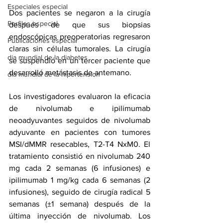
Especiales especial
Dos pacientes se negaron a la cirugía 
Perfiles especial
después de que sus biopsias 
endoscópicas preoperatorias regresaron 
Publicaciones especial
claras sin células tumorales. La cirugía 
dia mundial de la diabetes
se suspendió en un tercer paciente que 
desarrolló metástasis de antemano.
dia mundial de la hipertension
Los investigadores evaluaron la eficacia 
de nivolumab e ipilimumab 
neoadyuvantes seguidos de nivolumab 
adyuvante en pacientes con tumores 
MSI/dMMR resecables, T2-T4 NxM0. El 
tratamiento consistió en nivolumab 240 
mg cada 2 semanas (6 infusiones) e 
ipilimumab 1 mg/kg cada 6 semanas (2 
infusiones), seguido de cirugía radical 5 
semanas (±1 semana) después de la 
última inyección de nivolumab. Los 