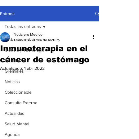
Entrada
Todas las entradas
Noticiero Medico
Todas las entradas
1 mar 2022
3 min de lectura
Inmunoterapia en el
Ciencia y Tecnología
cáncer de estómago
Editorial
Actualizado:
1 abr 2022
Gremiales
Noticias
Coleccionable
Consulta Externa
Actualidad
Salud Mental
Agenda