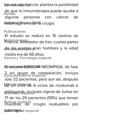
Un 
estudio
 francés plantea la posibilidad 
Sección especial
de que la inmunoterapia pueda ayudar a 
Perfiles
algunas personas con 
cáncer de 
Noticiero Médico 2020
estómago
 a evitar la cirugía.
Publicaciones
El estudio se realizó en 10 centros de 
Endocrinología
Francia. Alrededor de tres cuartas partes 
de los sujetos eran hombres y la edad 
Actualidad especial
media era de 65 años.
Ciencia y Tecnología especial
El estudio 
GERCOR NEONIPIGA
, de fase 
Coleccionable especial
2 sin grupo de comparación, incluyo 
Consulta Externa especial
solo 32 pacientes, pero aun así, después 
Editorial especial
de un ciclo de 6 ciclos de 
nivolumab
 e 
ipilimumab
, no hubo signos de tumor en 
Gremiales especial
17 de los 29 pacientes (59%) que tenían 
Noticias especial
muestras de cirugía evaluables por 
patología.
Salud Mental especial